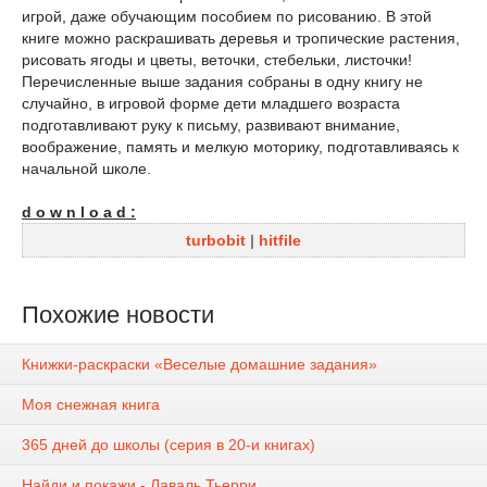
игрой, даже обучающим пособием по рисованию. В этой
книге можно раскрашивать деревья и тропические растения,
рисовать ягоды и цветы, веточки, стебельки, листочки!
Перечисленные выше задания собраны в одну книгу не
случайно, в игровой форме дети младшего возраста
подготавливают руку к письму, развивают внимание,
воображение, память и мелкую моторику, подготавливаясь к
начальной школе.
d o w n l o a d :
turbobit
|
hitfile
Похожие новости
Книжки-раскраски «Веселые домашние задания»
Моя снежная книга
365 дней до школы (серия в 20-и книгах)
Найди и покажи - Лаваль Тьерри