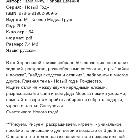
Автор:
Рами Лилу, Попова Евгения
Серия:
«Новый Год»
ISBN
: 978-5-91982-909-6
Изд-во:
М.: Клевер Медиа Групп
Год:
2016
К-во стр.:
64
Формат:
pdf
Размер:
7.4 Мб
Язык:
русский
В этой красочной книжке собрано 50 творческих новогодних
заданий: раскраски, разнообразные рисовалки, игры "найди
и покажи", "найди сходства и отличия", лабиринты и многое
другое. Главная тема - Новый год и Рождество.
Ищите отличия между двумя нарядными ёлками,
разрисовывайте сани и дом Деда Мороза яркими узорами,
помогайте зверятам пройти лабиринт и собрать подарки,
украсьте платье Снегурочки.
Счастливого Нового года!
**"Рисуем. Рисуем, раскрашиваем, играем" - уникальное
пособие по рисованию для детей в возрасте от 3 до 6 лет.
Оно станет не только развлечением, но и познавательной