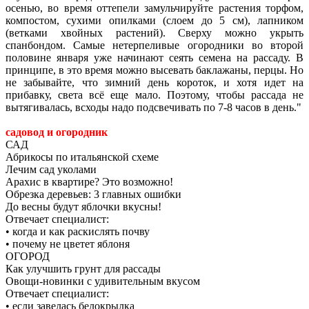
осенью, во время оттепели замульчируйте растения торфом,
компостом, сухими опилками (слоем до 5 см), лапником
(ветками хвойных растений). Сверху можно укрыть
спанбондом. Самые нетерпеливые огородники во второй
половине января уже начинают сеять семена на рассаду. В
принципе, в это время можно высевать баклажаны, перцы. Но
не забывайте, что зимний день короток, и хотя идет на
прибавку, света всё еще мало. Поэтому, чтобы рассада не
вытягивалась, всходы надо подсвечивать по 7-8 часов в день.
садовод и огородник
САД
Абрикосы по итальянской схеме
Лечим сад уколами
Арахис в квартире? Это возможно!
Обрезка деревьев: 3 главных ошибки
До весны будут яблочки вкусны!
Отвечает специалист:
• когда и как раскислять почву
• почему не цветет яблоня
ОГОРОД
Как улучшить грунт для рассады
Овощи-новинки с удивительным вкусом
Отвечает специалист:
• если завелась белокрылка