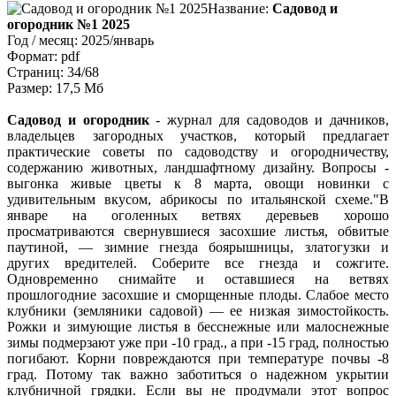
Название:
Садовод и
огородник №1 2025
Год / месяц: 2025/январь
Формат: pdf
Страниц: 34/68
Размер: 17,5 Мб
Садовод и огородник
- журнал для садоводов и дачников,
владельцев загородных участков, который предлагает
практические советы по садоводству и огородничеству,
содержанию животных, ландшафтному дизайну. Вопросы -
выгонка живые цветы к 8 марта, овощи новинки с
удивительным вкусом, абрикосы по итальянской схеме
.
В
январе на оголенных ветвях деревьев хорошо
просматриваются свернувшиеся засохшие листья, обвитые
паутиной, — зимние гнезда боярышницы, златогузки и
других вредителей. Соберите все гнезда и сожгите.
Одновременно снимайте и оставшиеся на ветвях
прошлогодние засохшие и сморщенные плоды. Слабое место
клубники (земляники садовой) — ее низкая зимостойкость.
Рожки и зимующие листья в бесснежные или малоснежные
зимы подмерзают уже при -10 град., а при -15 град, полностью
погибают. Корни повреждаются при температуре почвы -8
град. Потому так важно заботиться о надежном укрытии
клубничной грядки. Если вы не продумали этот вопрос