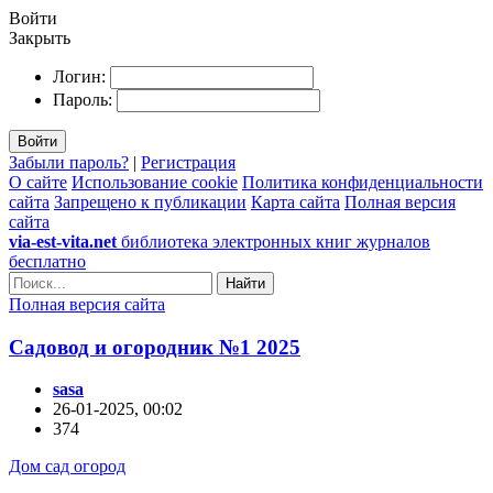
Войти
Закрыть
Логин:
Пароль:
Войти
Забыли пароль?
|
Регистрация
О сайте
Использование cookie
Политика конфиденциальности
сайта
Запрещено к публикации
Карта сайта
Полная версия
сайта
via-est-vita.net
библиотека электронных книг журналов
бесплатно
Найти
Полная версия сайта
Садовод и огородник №1 2025
sasa
26-01-2025, 00:02
374
Дом сад огород