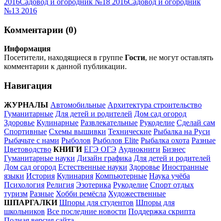
2016
Садовод и огородник №18 2016
Садовод и огородник
№13 2016
Комментарии (0)
Информация
Посетители, находящиеся в группе
Гости
, не могут оставлять
комментарии к данной публикации.
Навигация
ЖУРНАЛЫ
Автомобильные
Архитектура строительство
Гуманитарные
Для детей и родителей
Дом сад огород
Здоровье
Кулинарные
Развлекательные
Рукоделие
Сделай сам
Спортивные
Схемы вышивки
Технические
Рыбалка на Руси
Рыбачьте с нами
Рыболов
Рыболов Elite
Рыбалка охота
Разные
Цветоводство
КНИГИ
ЕГЭ ОГЭ
Аудиокниги
Бизнес
Гуманитарные науки
Дизайн графика
Для детей и родителей
Дом сад огород
Естественные науки
Здоровье
Иностранные
языки
История
Кулинария
Компьютерные
Наука учёба
Психология
Религия
Эзотерика
Рукоделие
Спорт отдых
туризм
Разные
Хобби ремёсла
Художественные
ШПАРГАЛКИ
Шпоры для студентов
Шпоры для
школьников
Все последние новости
Поддержка скрипта
Полная версия сайта