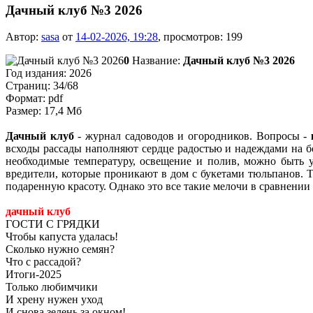
Дачный клуб №3 2026
Автор:
sasa
от
14-02-2026, 19:28
, просмотров: 199
0
Название:
Дачный клуб №3 2026
Год издания: 2026
Страниц: 34/68
Формат: pdf
Размер: 17,4 Мб
Дачный клуб
- журнал садоводов и огородников. Вопросы -
всходы рассады наполняют сердце радостью и надеждами на бо
необходимые температуру, освещение и полив, можно быть 
вредители, которые проникают в дом с букетами тюльпанов. 
подаренную красоту. Однако это все такие мелочи в сравнении
дачный клуб
ГОСТИ С ГРЯДКИ
Чтобы капуста удалась!
Сколько нужно семян?
Что с рассадой?
Итоги-2025
Только любимчики
И хрену нужен уход
И снова зелень за окном!