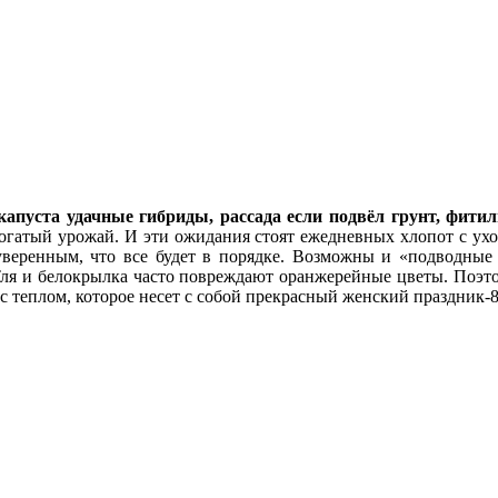
капуста удачные гибриды, рассада если подвёл грунт, фити
гатый урожай. И эти ожидания стоят ежедневных хлопот с уход
уверенным, что все будет в порядке. Возможны и «подводные 
Тля и белокрылка часто повреждают оранжерейные цветы. Поэтом
 с теплом, которое несет с собой прекрасный женский праздник-