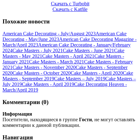
Скачать с Turbobit
Скачать с Katfile
Похожие новости
American Cake Decorating - July/August 2023
American Cake
Decorating - May/June 2023
American Cake Decorating Magazine -
March/April 2023
American Cake Decorating - January/February
2024
Cake Masters - July 2021
Cake Masters - June 2021
Cake
Masters - May 2021
Cake Masters - April 2021
Cake Masters -
January 2021
Cake Masters - March 2021
Cake Masters - February
2021
Cake Masters - November 2020
Cake Masters - September
2020
Cake Masters - October 2020
Cake Masters - April 2020
Cake
Masters - September 2019
Cake Masters – July 2019
Cake Masters –
July 2019
Cake Masters - April 2019
Cake Decorating Heaven -
March/April 2019
Комментарии (0)
Информация
Посетители, находящиеся в группе
Гости
, не могут оставлять
комментарии к данной публикации.
Навигация