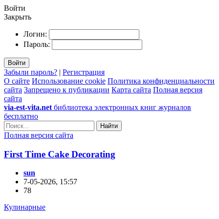
Войти
Закрыть
Логин:
Пароль:
Войти
Забыли пароль?
|
Регистрация
О сайте
Использование cookie
Политика конфиденциальности
сайта
Запрещено к публикации
Карта сайта
Полная версия
сайта
via-est-vita.net
библиотека электронных книг журналов
бесплатно
Найти
Полная версия сайта
First Time Cake Decorating
sun
7-05-2026, 15:57
78
Кулинарные