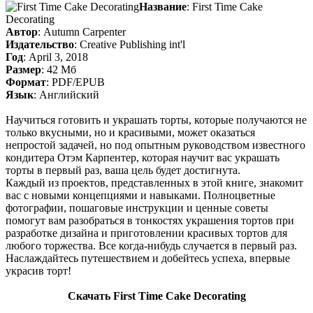
Название
: First Time Cake
Decorating
Автор
: Autumn Carpenter
Издательство
: Creative Publishing int'l
Год
: April 3, 2018
Размер
: 42 Мб
Формат
: PDF/EPUB
Язык
: Английский
Научиться готовить и украшать торты, которые получаются не
только вкусными, но и красивыми, может оказаться
непростой задачей, но под опытным руководством известного
кондитера Отэм Карпентер, которая научит вас украшать
торты в первый раз, ваша цель будет достигнута.
Каждый из проектов, представленных в этой книге, знакомит
вас с новыми концепциями и навыками. Полноцветные
фотографии, пошаговые инструкции и ценные советы
помогут вам разобраться в тонкостях украшения тортов при
разработке дизайна и приготовлении красивых тортов для
любого торжества. Все когда-нибудь случается в первый раз.
Наслаждайтесь путешествием и добейтесь успеха, впервые
украсив торт!
Скачать First Time Cake Decorating