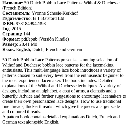
Название
: 50 Dutch Bobbin Lace Patterns: Withof & Duchesse
(French Edition)
Составитель:
Yvonne Scheele-Kerkhof
Издательство
: B T Batsford Ltd
ISBN:
9781849942393
Год
: 2015
Cтраниц:
144
Формат
: pdf/epub (Versión Kindle)
Размер
: 28,41 Мб
Язык
: English, Dutch, French and German
50 Dutch Bobbin Lace Patterns presents a stunning selection of
Withof and Duchesse bobbin lace patterns for the lacemaking
enthusiasts. This multi-language lace book introduces a variety of
patterns chosen to suit every level from the enthusiastic beginner to
the most experienced lacemaker. The book includes: Detailed
explanations of the Withof and Duchesse techniques. A variety of
designs, including an alphabet, a coat of arms, a clematis and a
butterfly. Advice and further suggestions to encourage lacemakers to
create their own personalized lace designs. How to use traditional
fine threads, thicker threads - which give the pieces a larger scale -
and coloured threads.
A pattern book contains detailed explanations Dutch, French and
German text alongside English.