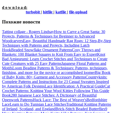
d o w n l o a d:
turbobit
|
hitfile
|
katfile
|
file-upload
Похожие новости
Tatting collage - Rogers Lindsay
How to Carve a Great Santa: 30
Projects, Patterns & Techniques for Beginner to Advanced
Woodcarvers
Easy, Beautiful Handmade Rag Rugs: 12 Step-By-Step
Techniques with Patterns and Projects, Including Latch
Hook
Beaded Snowflake Ornament Patterns
Cosy Throws and
Blankets: 100 Blanket Squares to Knit From Easy to Expert
Knot
Bad Amigurumi: Learn Crochet Stitches and Techniques to Create
Cute Creatures with 25 Easy Patterns
Japanese Floral Patterns and
Motifs
Loom Beading Patterns & Techniques: Patterns, techniques,
finishing, and more for the novice or accomplished loomer
Big Book
of Baby Knits: 80+ Garment and Accessory Patterns
Countryknits:
Complete Patterns and Instructions for 23 Casual Sweaters Inspired
by American Folk Designs
Lace Identification: A Practical Guide
Cat
Crochet Patterns: Knitting Your Wool Kitties Following This Guide
Book
280 Japanese Lace Stitches: A Dictionary of Beautiful
Openwork Patterns
Huck Lace: The Best of Weaver's
Bedfordshire
Lace
Learn to Do Tunisian Lace Stitches
Traditional Knitting Patterns
of Ireland, Scotland, and England
Brick-Stitch Beaded Butterflies
9