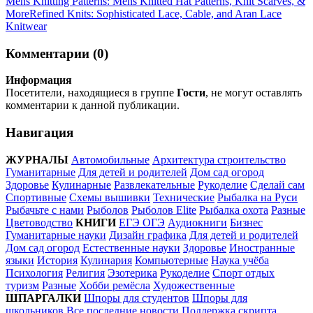
Mens Knitting Patterns: Mens Knitted Hat Patterns, Knit Scarves, &
More
Refined Knits: Sophisticated Lace, Cable, and Aran Lace
Knitwear
Комментарии (0)
Информация
Посетители, находящиеся в группе
Гости
, не могут оставлять
комментарии к данной публикации.
Навигация
ЖУРНАЛЫ
Автомобильные
Архитектура строительство
Гуманитарные
Для детей и родителей
Дом сад огород
Здоровье
Кулинарные
Развлекательные
Рукоделие
Сделай сам
Спортивные
Схемы вышивки
Технические
Рыбалка на Руси
Рыбачьте с нами
Рыболов
Рыболов Elite
Рыбалка охота
Разные
Цветоводство
КНИГИ
ЕГЭ ОГЭ
Аудиокниги
Бизнес
Гуманитарные науки
Дизайн графика
Для детей и родителей
Дом сад огород
Естественные науки
Здоровье
Иностранные
языки
История
Кулинария
Компьютерные
Наука учёба
Психология
Религия
Эзотерика
Рукоделие
Спорт отдых
туризм
Разные
Хобби ремёсла
Художественные
ШПАРГАЛКИ
Шпоры для студентов
Шпоры для
школьников
Все последние новости
Поддержка скрипта