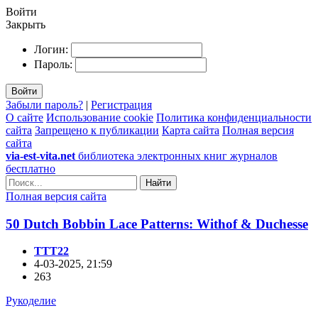
Войти
Закрыть
Логин:
Пароль:
Войти
Забыли пароль?
|
Регистрация
О сайте
Использование cookie
Политика конфиденциальности
сайта
Запрещено к публикации
Карта сайта
Полная версия
сайта
via-est-vita.net
библиотека электронных книг журналов
бесплатно
Найти
Полная версия сайта
50 Dutch Bobbin Lace Patterns: Withof & Duchesse
TTT22
4-03-2025, 21:59
263
Рукоделие