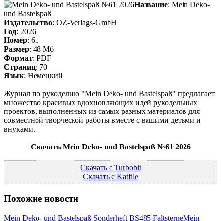
Название
: Mein Deko-
und Bastelspaß
Издательство
: OZ-Verlags-GmbH
Год
: 2026
Номер
: 61
Размер
: 48 Мб
Формат
: PDF
Страниц
: 70
Язык
: Немецкий
Журнал по рукоделию "Mein Deko- und Bastelspaß" предлагает
множество красивых вдохновляющих идей рукодельных
проектов, выполненных из самых разных материалов для
совместной творческой работы вместе с вашими детьми и
внуками.
Скачать Mein Deko- und Bastelspaß №61 2026
Скачать с Turbobit
Скачать с Katfile
Похожие новости
Mein Deko- und Bastelspaß Sonderheft BS485 Faltsterne
Mein