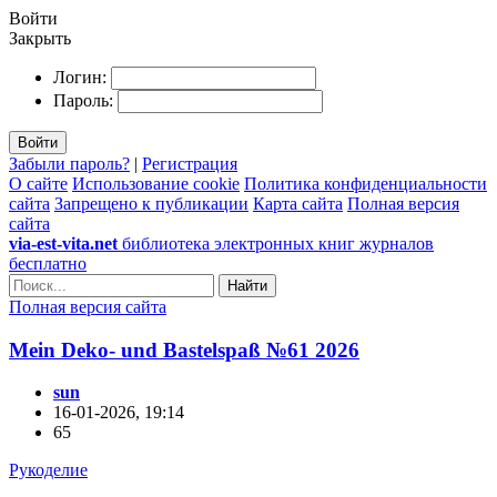
Войти
Закрыть
Логин:
Пароль:
Войти
Забыли пароль?
|
Регистрация
О сайте
Использование cookie
Политика конфиденциальности
сайта
Запрещено к публикации
Карта сайта
Полная версия
сайта
via-est-vita.net
библиотека электронных книг журналов
бесплатно
Найти
Полная версия сайта
Mein Deko- und Bastelspaß №61 2026
sun
16-01-2026, 19:14
65
Рукоделие