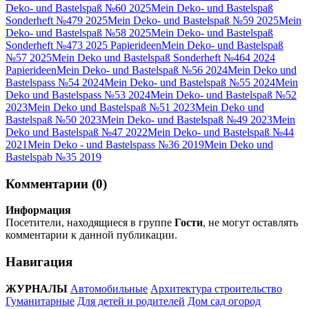
Deko- und Bastelspaß №60 2025
Mein Deko- und Bastelspaß
Sonderheft №479 2025
Mein Deko- und Bastelspaß №59 2025
Mein
Deko- und Bastelspaß №58 2025
Mein Deko- und Bastelspaß
Sonderheft №473 2025 Papierideen
Mein Deko- und Bastelspaß
№57 2025
Mein Deko und Bastelspaß Sonderheft №464 2024
Papierideen
Mein Deko- und Bastelspaß №56 2024
Mein Deko und
Bastelspass №54 2024
Mein Deko- und Bastelspaß №55 2024
Mein
Deko und Bastelspass №53 2024
Mein Deko- und Bastelspaß №52
2023
Mein Deko und Bastelspaß №51 2023
Mein Deko und
Bastelspaß №50 2023
Mein Deko- und Bastelspaß №49 2023
Mein
Deko und Bastelspaß №47 2022
Mein Deko- und Bastelspaß №44
2021
Mein Deko - und Bastelspass №36 2019
Mein Deko und
Bastelspab №35 2019
Комментарии (0)
Информация
Посетители, находящиеся в группе
Гости
, не могут оставлять
комментарии к данной публикации.
Навигация
ЖУРНАЛЫ
Автомобильные
Архитектура строительство
Гуманитарные
Для детей и родителей
Дом сад огород