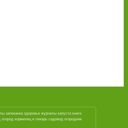
алы
запеканка
здоровье журналы
капуста
книги
 огород кормилец и лекарь
садовод огородник