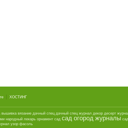
те
ХОСТИНГ
а
вышивка
вязание
дачный спец
дачный спец журнал
декор
десерт
журн
сад огород журналы
ами
народный лекарь
орнамент
сад
сад
урнал
узор
фасоль