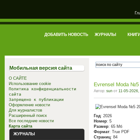
Гл
электронная библиотека
ДОБАВИТЬ НОВОСТЬ
ЖУРНАЛЫ
КНИГ
Мобильная версия сайта
О САЙТЕ
Использование cookie
Evrensel Moda №5 
Политика конфиденциальности
Автор:
sun
от
11-05-2026,
сайта
Запрещено к публикации
Оформление новости
Для журналистов
Расширенный поиск
Год
: 2026
Все последние новости
Номер
: 5
Карта сайта
Размер
: 65 Мб
Формат
: True PDF
ЖУРНАЛЫ
Страниц
: 84