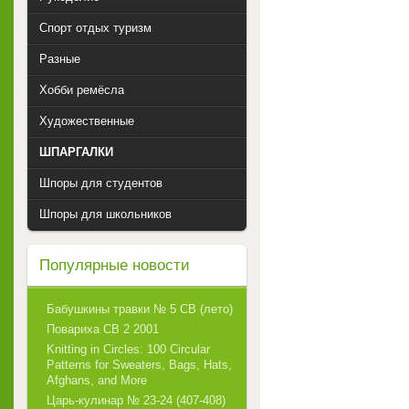
Спорт отдых туризм
Разные
Хобби ремёсла
Художественные
ШПАРГАЛКИ
Шпоры для студентов
Шпоры для школьников
Популярные новости
Бабушкины травки № 5 СВ (лето)
Повариха СВ 2 2001
Knitting in Circles: 100 Circular
Patterns for Sweaters, Bags, Hats,
Afghans, and More
Царь-кулинар № 23-24 (407-408)