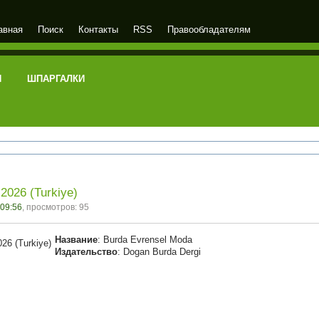
авная
Поиск
Контакты
RSS
Правообладателям
И
ШПАРГАЛКИ
2026 (Turkiye)
 09:56
, просмотров: 95
Название
: Burda Evrensel Moda
Издательство
: Dogan Burda Dergi