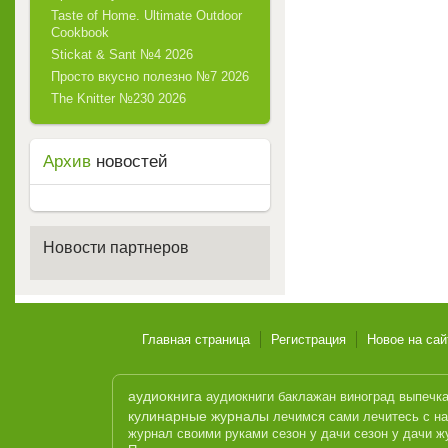
Taste of Home. Ultimate Outdoor
Cookbook
Stickat & Sant №4 2026
Просто вкусно полезно №7 2026
The Knitter №230 2026
Архив
новостей
Новости партнеров
Главная страница
Регистрация
Новое на сай
аудиокнига
аудиокниги
баклажан
виноград
выпечк
кулинарные журналы
лечимся сами
лечитесь с н
журнал
своими руками
сезон у дачи
сезон у дачи ж