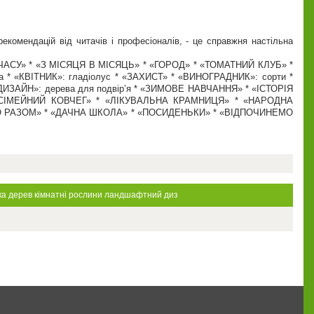
екомендацій від читачів і професіоналів, - це справжня настільна
ЧАСУ» * «З МІСЯЦЯ В МІСЯЦЬ» * «ГОРОД» * «ТОМАТНИЙ КЛУБ» *
ва * «КВІТНИК»: гладіолус * «ЗАХИСТ» * «ВИНОГРАДНИК»: сорти *
ДИЗАЙН»: дерева для подвір’я * «ЗИМОВЕ НАВЧАННЯ» * «ІСТОРІЯ
 «СІМЕЙНИЙ КОВЧЕГ» * «ЛІКУВАЛЬНА КРАМНИЦЯ» * «НАРОДНА
ЄМО РАЗОМ» * «ДАЧНА ШКОЛА» * «ПОСИДЕНЬКИ» * «ВІДПОЧИНЕМО
ка дерев
кімнатні рослини
ландшафтний диз