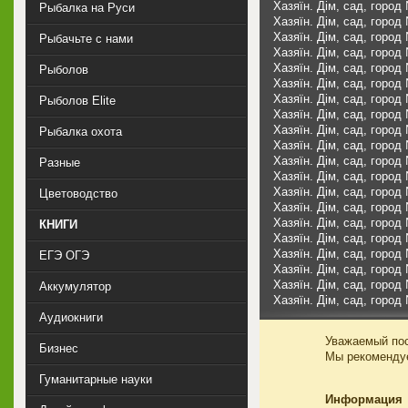
Хазяїн. Дім, сад, город
Рыбалка на Руси
Хазяїн. Дім, сад, город
Хазяїн. Дім, сад, город
Рыбачьте с нами
Хазяїн. Дім, сад, город
Хазяїн. Дім, сад, город
Рыболов
Хазяїн. Дім, сад, город
Хазяїн. Дім, сад, город
Рыболов Elite
Хазяїн. Дім, сад, город
Хазяїн. Дім, сад, город
Рыбалка охота
Хазяїн. Дім, сад, город
Хазяїн. Дім, сад, город
Разные
Хазяїн. Дім, сад, город
Хазяїн. Дім, сад, город
Цветоводство
Хазяїн. Дім, сад, город
Хазяїн. Дім, сад, город
КНИГИ
Хазяїн. Дім, сад, город
Хазяїн. Дім, сад, город
ЕГЭ ОГЭ
Хазяїн. Дім, сад, город
Хазяїн. Дім, сад, город
Аккумулятор
Хазяїн. Дім, сад, город
Аудиокниги
Уважаемый пос
Бизнес
Мы рекоменд
Гуманитарные науки
Информация