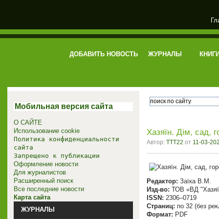
Гл
электронная библиотека
ДОБАВИТЬ НОВОСТЬ
ЖУРНАЛЫ
КНИГ
Мобильная версия сайта
О САЙТЕ
Использование cookie
Хазяїн. Дім, сад, 
Политика конфиденциальности
Автор:
TTT22
от
11-03-202
сайта
Запрещено к публикации
Оформление новости
Для журналистов
Расширенный поиск
Редактор:
Заїка В.М.
Все последние новости
Изд-во:
ТОВ «ВД "Хазяї
Карта сайта
ISSN:
2306–0719
Страниц:
по 32 (без ре
ЖУРНАЛЫ
Формат:
PDF