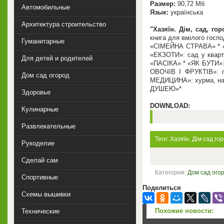
Размер:
90,72 Мб
Автомобильные
Язык:
українська
Архитектура строительство
"Хазяїн. Дім, сад, гор
книга для вмілого госп
Гуманитарные
«СІМЕЙНА СТРАВА» * 
«ЕКЗОТИ»: сад у кварт
Для детей и родителей
«ПАСІКА» * «ЯК БУТИ»
ОВОЧІВ І ФРУКТІВ»:
Дом сад огород
МЕДИЦИНА»: хурма, н
ДУШЕЮ»*
Здоровье
DOWNLOAD:
Кулинарные
Развлекательные
Теги:
Хазяїн. Дім
сад
го
Рукоделие
Сделай сам
Категория:
Дом сад ого
Спортивные
Поделиться
Схемы вышивки
Похожие новости:
Технические