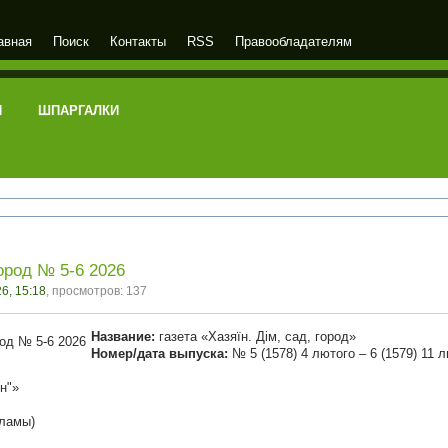
авная
Поиск
Контакты
RSS
Правообладателям
И
ШПАРГАЛКИ
город № 5-6 2026
6, 15:18
, просмотров: 137
Название:
газета «Хазяїн. Дім, сад, город»
Номер/дата выпуска:
№ 5 (1578) 4 лютого – 6 (1579) 11 л
н"»
кламы)