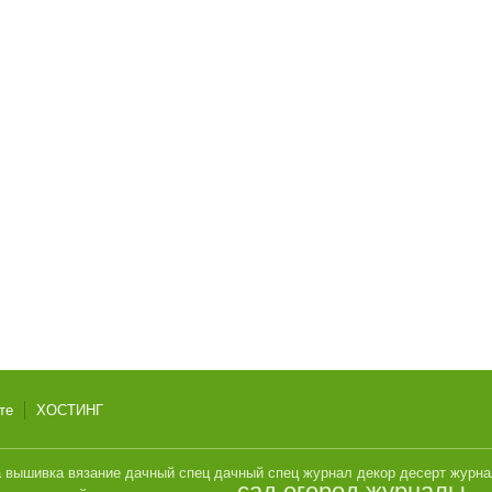
те
ХОСТИНГ
а
вышивка
вязание
дачный спец
дачный спец журнал
декор
десерт
журн
сад огород журналы