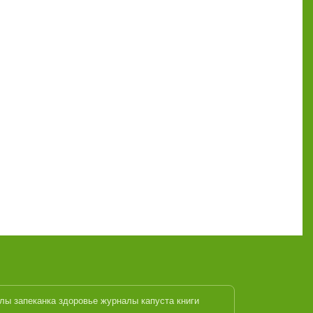
алы
запеканка
здоровье журналы
капуста
книги