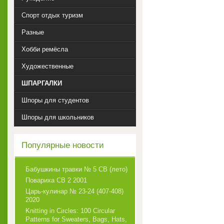
Спорт отдых туризм
Разные
Хобби ремёсла
Художественные
ШПАРГАЛКИ
Шпоры для студентов
Шпоры для школьников
Популярные новости
Бабушкины травки № 5 СВ (лето)
Повариха СВ 2 2001
Царь-кулинар № 23-24 (407-408)
2020
Knitting in Circles: 100 Circular
Patterns for Sweaters, Bags, Hats,