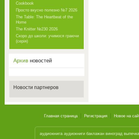
Cookbook
Просто вкусно полезно №7 2026
The Table: The Heartbeat of the
Home
The Knitter №230 2026
Скоро до школи: учимося граючи
(серія)
Архив
новостей
Новости партнеров
Главная страница
Регистрация
Новое на сай
аудиокнига
аудиокниги
баклажан
виноград
выпечк