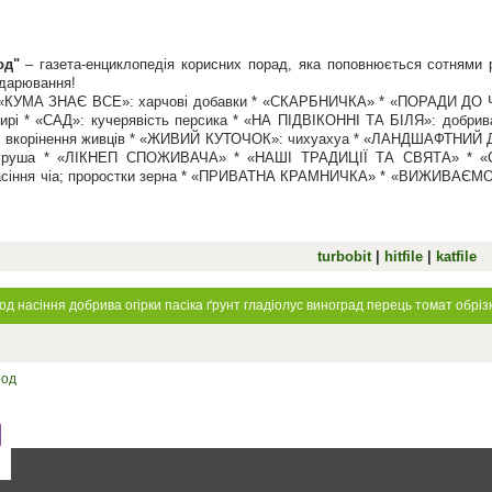
од"
– газета-енциклопедія корисних порад, яка поповнюється сотнями р
одарювання!
«КУМА ЗНАЄ ВСЕ»: харчові добавки * «СКАРБНИЧКА» * «ПОРАДИ ДО 
ирі * «САД»: кучерявість персика * «НА ПІДВІКОННІ ТА БІЛЯ»: добри
: вкорінення живців * «ЖИВИЙ КУТОЧОК»: чихуахуа * «ЛАНДШАФТНИЙ 
 груша * «ЛІКНЕП СПОЖИВАЧА» * «НАШІ ТРАДИЦІЇ ТА СВЯТА» *
асіння чіа; проростки зерна * «ПРИВАТНА КРАМНИЧКА» * «ВИЖИВА
turbobit
|
hitfile
|
katfile
род
насіння
добрива
огірки
пасіка
ґрунт
гладіолус
виноград
перець
томат
обріз
род