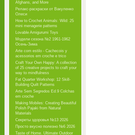
Afghans, and More
Релакс-раскраски от Вакуленко
Олеси
How to Crochet Animals: Wild: 25
mini menagerie patterns
Lovable Amigurumi Toys
Модели сезона №2 1961-1962
Осень-Зима
Arte com estilo - Cachecois у
acessorios em croche e trico
Craft Your Own Happy: A collection
of 25 creative projects to craft your
way to mindfulness
Fat Quarter Workshop: 12 Skill-
Building Quilt Patterns
Arte Sem Segredos Ed.9 Colchas
em croche
Making Mobiles: Creating Beautiful
Polish Pajaki from Natural
Materials
Секреты здоровья №13 2026
Просто вкусно полезно №6 2026
Taste of Home. Ultimate Outdoor