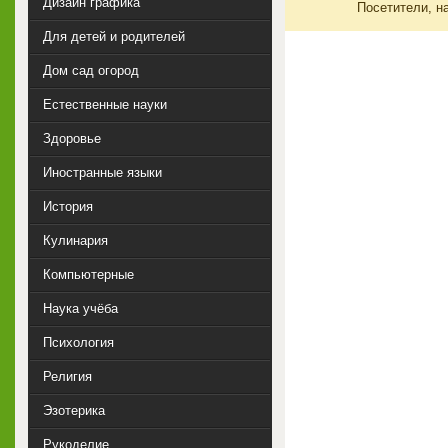
Дизайн графика
Посетители, н
Для детей и родителей
Дом сад огород
Естественные науки
Здоровье
Иностранные языки
История
Кулинария
Компьютерные
Наука учёба
Психология
Религия
Эзотерика
Рукоделие