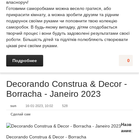
власноруч!
Готовими саморобками можна весело гратися, або
прикрасити кімнату, а можна зробити друзям та рідним
подарунок своїми руками чи поповнити твою колекцію
саморобок. В будь-якому випадку, дітям сподобається
творчий процес і вони будуть задоволені результатами своєї
роботи. Більшість дітей та підлітків полюбляють створювати
цікаві речі своїми руками.
Подробнее
0
Decorando Construa & Decor -
Borracha - Janeiro 2023
sun
16-01-2023, 10:02
528
Сделай сам
Назв
ание
:
Decorando Construa & Decor - Borracha