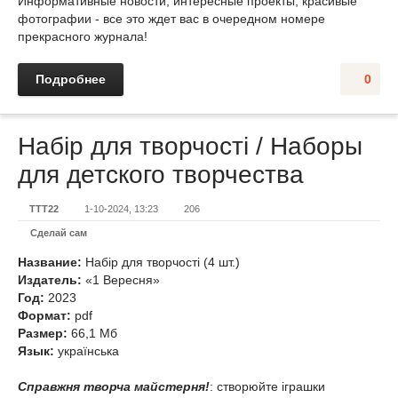
Информативные новости, интересные проекты, красивые
фотографии - все это ждет вас в очередном номере
прекрасного журнала!
Подробнее
0
Набір для творчості / Наборы
для детского творчества
TTT22
1-10-2024, 13:23
206
Сделай сам
Название:
Набір для творчості (4 шт.)
Издатель:
«1 Вересня»
Год:
2023
Формат:
pdf
Размер:
66,1 Мб
Язык:
українська
Справжня творча майстерня!
: створюйте іграшки