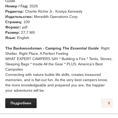
Guide
Номер / Год:
2026
Редактор:
Charlie Richie Jr., Kostya Kennedy
Издательство:
Meredith Operations Corp.
Cтраниц:
100
Формат:
pdf
Размер:
27,7 Мб
Язык:
English
The Backwoodsman - Camping
The Essential Guide
: Right
Shelter, Right Place, A Perfect Feeling
WHAT EXPERT CAMPERS SAY * Building a Fire * Tents, Stoves,
Sleeping Bags * Inside All the Gear * PLUS: America’s Best
Campsites
Connecting with nature builds life skills, creates treasured
memories, and is flat-out fun. As the very best campers know,
the more knowledgeable and prepared you are, the happier
your adventures will be.
Подробнее
0