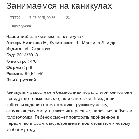
Занимаемся на каникулах
TTT22
7-07-2025, 09:56
123
Наука учёба
Название:
Занимаемся на каникулах
Автор:
Никитина Е., Куликовская Т., Маврина Л. и др.
Изд-во:
М.: Стрекоза
Год:
2014/2018
К-во стр. :
4*64
Формат:
pdf
Размер:
89,54 Мб
Язык:
русский
Каникулы - радостная и беззаботная пора. С этой книгой они
пройдут не только весело, но и с пользой. В издании
собраны задания по математике, русскому языку,
окружающему миру, а также интересные, полезные ребусы и
головоломки. Ребёнок сможет повторить пройденное в
первом, во втором классе/третьем и подготовиться к новому
учебному году.