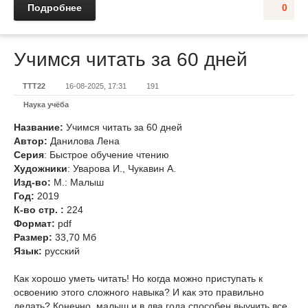
Подробнее
0
Учимся читать за 60 дней
TTT22
16-08-2025, 17:31
191
Наука учёба
Название:
Учимся читать за 60 дней
Автор:
Данилова Лена
Серия
: Быстрое обучение чтению
Художники
: Уварова И., Чукавин А.
Изд-во:
М.: Малыш
Год:
2019
К-во стр. :
224
Формат:
pdf
Размер:
33,70 Мб
Язык:
русский
Как хорошо уметь читать! Но когда можно приступать к
освоению этого сложного навыка? И как это правильно
делать? Конечно, малыш и в два года способен выучить все