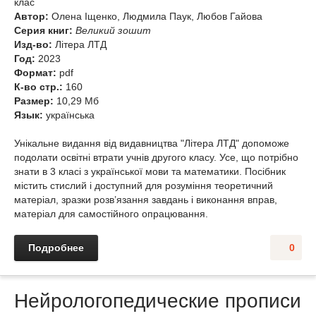
клас
Автор:
Олена Іщенко, Людмила Паук, Любов Гайова
Серия книг:
Великий зошит
Изд-во:
Літера ЛТД
Год:
2023
Формат:
pdf
К-во стр.:
160
Размер:
10,29 Мб
Язык:
українська
Унікальне видання від видавництва "Літера ЛТД" допоможе
подолати освітні втрати учнів другого класу. Усе, що потрібно
знати в 3 класі з української мови та математики. Посібник
містить стислий і доступний для розуміння теоретичний
матеріал, зразки розв’язання завдань і виконання вправ,
матеріал для самостійного опрацювання.
Подробнее
0
Нейрологопедические прописи