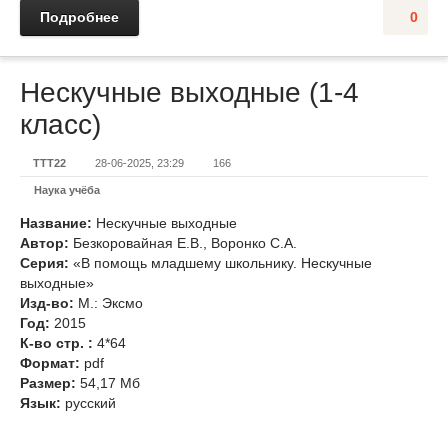
Подробнее
0
Нескучные выходные (1-4
класс)
TTT22
28-06-2025, 23:29
166
Наука учёба
Название:
Нескучные выходные
Автор:
Безкоровайная Е.В., Воронко С.А.
Серия:
«В помощь младшему школьнику. Нескучные
выходные»
Изд-во:
М.: Эксмо
Год:
2015
К-во стр. :
4*64
Формат:
pdf
Размер:
54,17 Мб
Язык:
русский