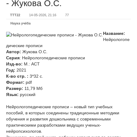
- Жукова О.C.
TTT22
14-05-2026, 21:16
77
Наука учёба
Название:
Нейрологопе
дические прописи
Автор:
Жукова О.C.
Серия
: Нейрологопедические прописи
Изд-во:
М.: АСТ
Год:
2021
К-во стр. :
3*32 с.
Формат:
pdf
Размер:
11,79 Мб
Язык:
русский
Нейрологопедические прописи – новый тип учебных
пособий, в которых соединены традиционные методики
обучения и развития дошкольника с современными
практическими разработками ведущих ученых-
нейропсихологов.