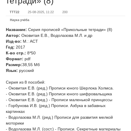
тетради» (8)
TTT22
25-08-2025, 11:22
200
Наука учёба
Название:
Серия прописей «Прикольные тетради» (8)
Автор:
Оковитая Е.В., Водолазова М.Л. и др
Изд-во:
М.: АСТ
Год:
2017
К-во стр.:
8*50
Формат:
pdf
Размер:
38,55 Мб
Язык:
русский
Серия из 8 пособий:
- Оковитая Е.В. (ред.) Прописи юного Шерлока Холмса.
- Оковитая Е.В. (ред.) Прописи юного шифровальщика
- Оковитая Е.В. (ред.) - Прописи маленькой принцессы
- Горбунова И.В. (ред.) Прописи. Азбука в забавных
картинках
- Водолазова М.Л. (ред.) Прописи для развития мелкой
моторики
- Водолазова М.Л. (сост.) - Прописи. Секретные материалы