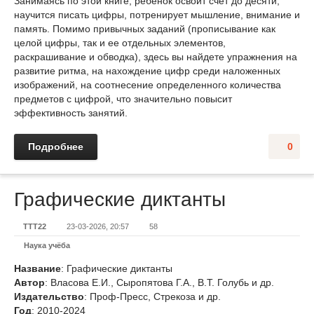
Занимаясь по этой книге, ребенок освоит счет до десяти,
научится писать цифры, потренирует мышление, внимание и
память. Помимо привычных заданий (прописывание как
целой цифры, так и ее отдельных элементов,
раскрашивание и обводка), здесь вы найдете упражнения на
развитие ритма, на нахождение цифр среди наложенных
изображений, на соотнесение определенного количества
предметов с цифрой, что значительно повысит
эффективность занятий.
Подробнее
0
Графические диктанты
TTT22
23-03-2026, 20:57
58
Наука учёба
Название
: Графические диктанты
Автор
: Власова Е.И., Сыропятова Г.А., В.Т. Голубь и др.
Издательство
: Проф-Пресс, Стрекоза и др.
Год
: 2010-2024