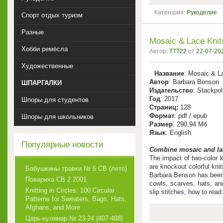
Категория:
Рукоделие
Спорт отдых туризм
Разные
Mosaic & Lace Knit
Хобби ремёсла
Автор:
TTT22
от
22-07-202
Художественные
Название
: Mosaic & L
Автор
: Barbara Benson
ШПАРГАЛКИ
Издательство
: Stackpo
Год
: 2017
Шпоры для студентов
Cтраниц:
128
Формат
: pdf / epub
Шпоры для школьников
Размер
: 290,94 Мб
Язык
: English
Популярные новости
Combine mosaic and lace
The impact of two-color k
are knockout colorful knit
Бабушкины травки № 5 СВ (лето)
Barbara Benson has been e
Повариха СВ 2 2001
cowls, scarves, hats, and
Knitting in Circles: 100 Circular
slip stitches, how to read
Patterns for Sweaters, Bags, Hats,
Afghans, and More
Царь-кулинар № 23-24 (407-408)