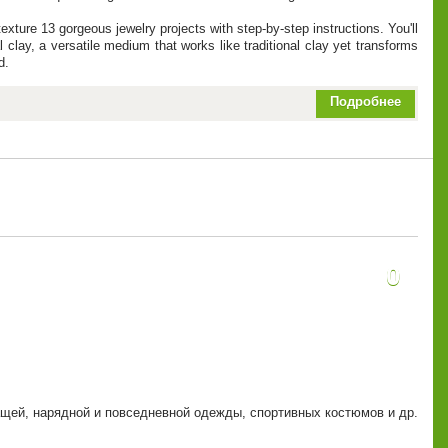
ure 13 gorgeous jewelry projects with step-by-step instructions. You'll
lay, a versatile medium that works like traditional clay yet transforms
d.
Подробнее
0
щей, нарядной и повседневной одежды, спортивных костюмов и др.