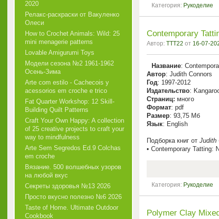
2020
Категория:
Рукоделие
Релакс-раскраски от Вакуленко
Олеси
Contemporary Tatti
How to Crochet Animals: Wild: 25
mini menagerie patterns
Автор:
TTT22
от
16-07-202
Lovable Amigurumi Toys
Модели сезона №2 1961-1962
Название
: Contemporar
Осень-Зима
Автор
: Judith Connors
Arte com estilo - Cachecois у
Год
: 1997-2012
acessorios em croche e trico
Издательство
: Kangaroo
Cтраниц:
много
Fat Quarter Workshop: 12 Skill-
Формат
: pdf
Building Quilt Patterns
Размер
: 93,75 Мб
Craft Your Own Happy: A collection
Язык
: English
of 25 creative projects to craft your
way to mindfulness
Подборка книг от
Judith
Arte Sem Segredos Ed.9 Colchas
• Contemporary Tatting: N
em croche
Вязание. 500 волшебных узоров
на любой вкус
Категория:
Рукоделие
Секреты здоровья №13 2026
Просто вкусно полезно №6 2026
Taste of Home. Ultimate Outdoor
Polymer Clay Mixed
Cookbook