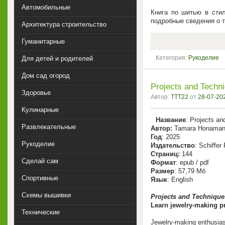
Автомобильные
Книга по шитью в стил
подробные сведения о т
Архитектура строительство
Гуманитарные
Категория:
Рукоделие
Для детей и родителей
Дом сад огород
Projects and Techni
Здоровье
Автор:
TTT22
от
28-07-202
Кулинарные
Название
: Projects an
Развлекательные
Автор:
Tamara Honama
Год
: 2025
Рукоделие
Издательство
: Schiffer
Cтраниц:
144
Сделай сам
Формат
: epub / pdf
Размер
: 57,79 Мб
Спортивные
Язык
: English
Схемы вышивки
Projects and Techniques
Learn jewelry-making pro
Технические
Jewelry-making enthusiasts