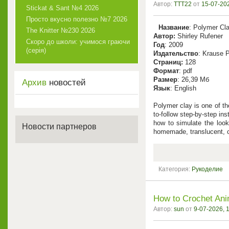
Автор:
TTT22
от
15-07-202
Stickat & Sant №4 2026
Просто вкусно полезно №7 2026
Название
: Polymer Cla
The Knitter №230 2026
Автор:
Shirley Rufener
Скоро до школи: учимося граючи
Год
: 2009
(серія)
Издательство
: Krause P
Cтраниц:
128
Формат
: pdf
Размер
: 26,39 Мб
Архив
новостей
Язык
: English
Polymer clay is one of th
to-follow step-by-step in
how to simulate the look
Новости партнеров
homemade, translucent, c
Категория:
Рукоделие
How to Crochet Anim
Автор:
sun
от
9-07-2026, 