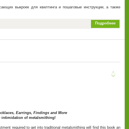
ясающих выкроек для квилтинга и пошаговые инструкции, а также
Подробнее
0
ecklaces, Earrings, Findings and More
e intimidation of metalsmithing!
tment required to get into traditional metalsmithing will find this book an