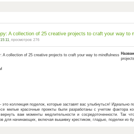
y: A collection of 25 creative projects to craft your way to
 15:11
, просмотров: 276
Назва
project
wl
 - это коллекция поделок, которые заставят вас улыбнуться! Идеально п
Все милые красочные проекты были разработаны с учетом фактора ко
 вернуть вам моменты медлительности и сосредоточенности. Так чт
ов для начинающих, включая вышивку крестиком, гладью, поделки из б