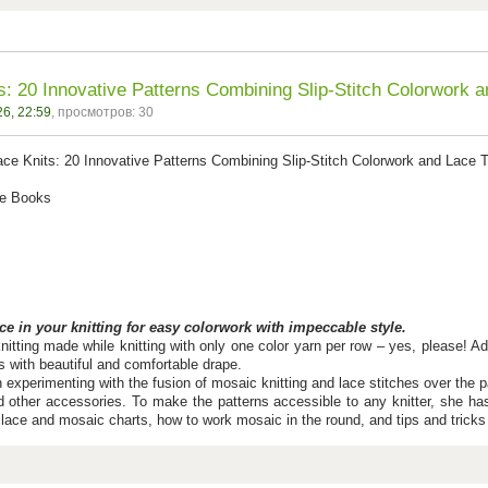
s: 20 Innovative Patterns Combining Slip-Stitch Colorwork 
6, 22:59
, просмотров: 30
ace Knits: 20 Innovative Patterns Combining Slip-Stitch Colorwork and Lace 
le Books
 in your knitting for easy colorwork with impeccable style.
nitting made while knitting with only one color yarn per row – yes, please! Ad
s with beautiful and comfortable drape.
xperimenting with the fusion of mosaic knitting and lace stitches over the pa
 other accessories. To make the patterns accessible to any knitter, she has 
 lace and mosaic charts, how to work mosaic in the round, and tips and tricks t