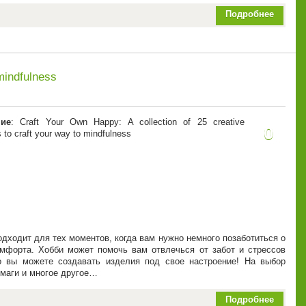
Подробнее
 mindfulness
ние
: Craft Your Own Happy: A collection of 25 creative
0
s to craft your way to mindfulness
одходит для тех моментов, когда вам нужно немного позаботиться о
мфорта. Хобби может помочь вам отвлечься от забот и стрессов
о вы можете создавать изделия под свое настроение! На выбор
умаги и многое другое…
Подробнее