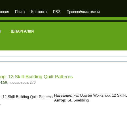
авная
Поиск
Контакты
RSS
Правообладателям
И
ШПАРГАЛКИ
p: 12 Skill-Building Quilt Patterns
14:59
, просмотров: 276
Название
: Fat Quarter Workshop: 12 Skill-B
Автор
: St. Soebbing
r