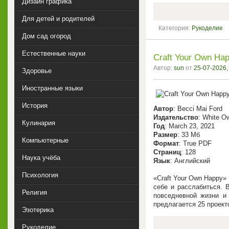
Дизайн графика
Для детей и родителей
Категория:
Рукоделие
Дом сад огород
Естественные науки
Craft Your Own Happ
Автор:
sun
от
25-07-2026,
Здоровье
Иностранные языки
История
Автор
: Becci Mai Ford
Издательство
: White O
Кулинария
Год
: March 23, 2021
Размер
: 33 Мб
Компьютерные
Формат
: True PDF
Страниц
: 128
Наука учёба
Язык
: Английский
Психология
«Craft Your Own Happy»
себе и расслабиться. 
Религия
повседневной жизни и
предлагается 25 проект
Эзотерика
Рукоделие