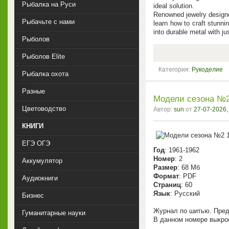
Рыбалка на Руси
ideal solution.
Renowned jewelry designe
Рыбачьте с нами
learn how to craft stunni
into durable metal with j
Рыболов
Рыболов Elite
Категория:
Рукоделие
Рыбалка охота
Разные
Модели сезона №2
Цветоводство
Автор:
sun
от
27-07-2026,
КНИГИ
ЕГЭ ОГЭ
Год
: 1961-1962
Номер
: 2
Аккумулятор
Размер
: 68 Мб
Формат
: PDF
Аудиокниги
Страниц
: 60
Язык
: Русский
Бизнес
Журнал по шитью. Пред
Гуманитарные науки
В данном номере выкрое