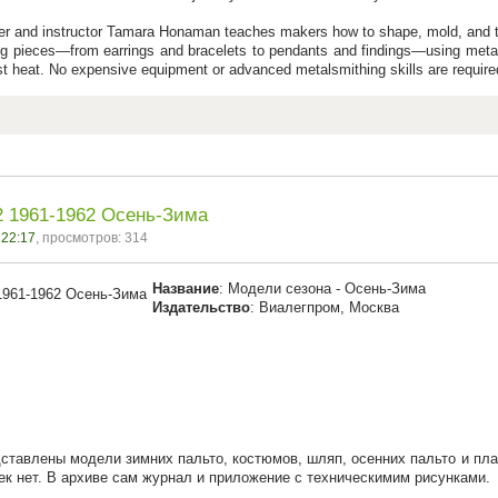
r and instructor Tamara Honaman teaches makers how to shape, mold, and text
ng pieces—from earrings and bracelets to pendants and findings—using metal c
ust heat. No expensive equipment or advanced metalsmithing skills are require
 1961-1962 Осень-Зима
 22:17
, просмотров: 314
Название
: Модели сезона - Осень-Зима
Издательство
: Виалегпром, Москва
ставлены модели зимних пальто, костюмов, шляп, осенних пальто и пла
к нет. В архиве сам журнал и приложение с техническимим рисунками.