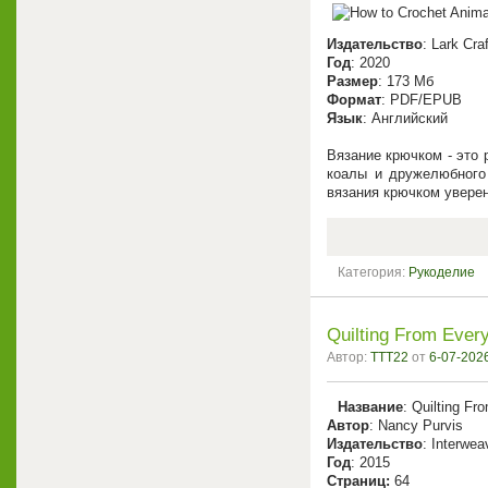
Издательство
: Lark Cra
Год
: 2020
Размер
: 173 Мб
Формат
: PDF/EPUB
Язык
: Английский
Вязание крючком - это
коалы и дружелюбного
вязания крючком уверен
Категория:
Рукоделие
Quilting From Ever
Автор:
TTT22
от
6-07-2026
Название
: Quilting F
Автор
: Nancy Purvis
Издательство
: Interwea
Год
: 2015
Cтраниц:
64