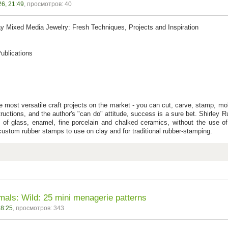
6, 21:49
, просмотров: 40
y Mixed Media Jewelry: Fresh Techniques, Projects and Inspiration
ublications
e most versatile craft projects on the market - you can cut, carve, stamp, mold
structions, and the author's "can do" attitude, success is a sure bet. Shirley 
 of glass, enamel, fine porcelain and chalked ceramics, without the use o
ustom rubber stamps to use on clay and for traditional rubber-stamping.
als: Wild: 25 mini menagerie patterns
18:25
, просмотров: 343