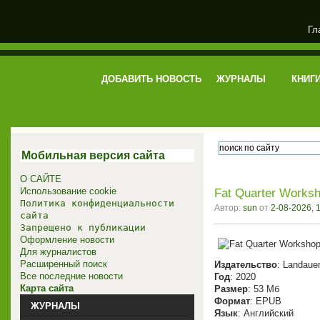
Гл
электронная библиотека
ДОБАВИТЬ НОВОСТЬ
ЖУРНАЛЫ
КНИГ
Мобильная версия сайта
О САЙТЕ
Использование cookie
Fat Quarter Worksho
Политика конфиденциальности
Автор:
sun
от
2-08-2026, 
сайта
Запрещено к публикации
Оформление новости
Для журналистов
Расширенный поиск
Издательство
: ‎‎Landaue
Все последние новости
Год
: 2020
Карта сайта
Размер
: 53 Мб
Формат
: EPUB
ЖУРНАЛЫ
Язык
: Английский