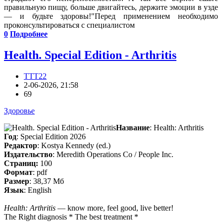
правильную пищу, больше двигайтесь, держите эмоции в узде
— и будьте здоровы!
Перед применением необходимо
проконсультироваться с специалистом
0
Подробнее
Health. Special Edition - Arthritis
TTT22
2-06-2026, 21:58
69
Здоровье
Название
: Health: Arthritis
Год
: Special Edition 2026
Редактор
: Kostya Kennedy (ed.)
Издательство
: Meredith Operations Co / People Inc.
Cтраниц:
100
Формат
: pdf
Размер
: 38,37 Мб
Язык
: English
Health: Arthritis
— know more, feel good, live better!
The Right diagnosis * The best treatment *