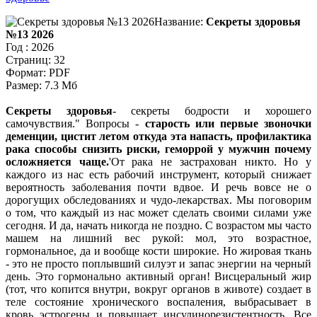
Название:
Секреты здоровья
№13 2026
Год : 2026
Страниц: 32
Формат: PDF
Размер: 7.3 Мб
Секреты здоровья
- секреты бодрости и хорошего
самочувствия.
Вопросы -
старость или первые звоночки
деменции, цистит летом откуда эта напасть, профилактика
рака способы снизить риски, геморрой у мужчин почему
осложняется чаще.
От рака не застрахован никто. Но у
каждого из нас есть рабочий инструмент, который снижает
вероятность заболевания почти вдвое. И речь вовсе не о
дорогущих обследованиях и чудо-лекарствах. Мы поговорим
о том, что каждый из нас может сделать своими силами уже
сегодня. И да, начать никогда не поздно. С возрастом мы часто
машем на лишний вес рукой: мол, это возрастное,
гормональное, да и вообще кости широкие. Но жировая ткань
- это не просто поплывший силуэт и запас энергии на черный
день. Это гормонально активный орган! Висцеральный жир
(тот, что копится внутри, вокруг органов в животе) создает в
теле состояние хронического воспаления, выбрасывает в
кровь эстрогены и повышает инсулинорезистентность. Все