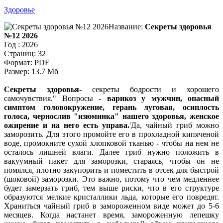
Здоровье
Название:
Секреты здоровья
№12 2026
Год : 2026
Страниц: 32
Формат: PDF
Размер: 13.7 Мб
Секреты здоровья
- секреты бодрости и хорошего
самочувствия.
Вопросы -
варикоз у мужчин, опасный
симптом головокружение, герань луговая, осиплость
голоса, чернослив "изюминка" нашего здоровья, женское
ожирение и на него есть управа.
Да, чайный гриб можно
заморозить. Для этого промойте его в прохладной кипяченой
воде, промокните сухой хлопковой тканью - чтобы на нем не
осталось лишней влаги. Далее гриб нужно положить в
вакуумный пакет для заморозки, стараясь, чтобы он не
помялся, плотно закупорить и поместить в отсек для быстрой
(шоковой) заморозки. Это важно, потому что чем медленнее
будет замерзать гриб, тем выше риски, что в его структуре
образуются мелкие кристаллики льда, которые его повредят.
Храниться чайный гриб в замороженном виде может до 5-6
месяцев. Когда настанет время, замороженную лепешку