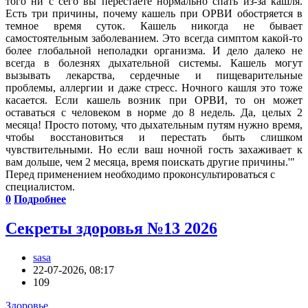
того ни с сего вы перестаете нормально спать из-за кашля.
Есть три причины, почему кашель при ОРВИ обостряется в
темное время суток. Кашель никогда не бывает
самостоятельным заболеванием. Это всегда симптом какой-то
более глобальной неполадки организма. И дело далеко не
всегда в болезнях дыхательной системы. Кашель могут
вызывать лекарства, сердечные и пищеварительные
проблемы, аллергии и даже стресс. Ночного кашля это тоже
касается. Если кашель возник при ОРВИ, то он может
оставаться с человеком в норме до 8 недель. Да, целых 2
месяца! Просто потому, что дыхательным путям нужно время,
чтобы восстановиться и перестать быть слишком
чувствительными. Но если ваш ночной гость захаживает к
вам дольше, чем 2 месяца, время поискать другие причины.
Перед применением необходимо проконсультироваться с
специалистом.
0
Подробнее
Секреты здоровья №13 2026
sasa
22-07-2026, 08:17
109
Здоровье