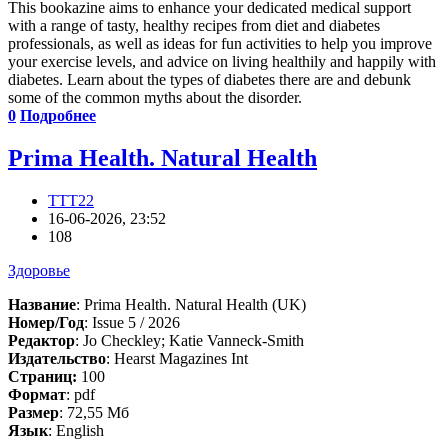
This bookazine aims to enhance your dedicated medical support
with a range of tasty, healthy recipes from diet and diabetes
professionals, as well as ideas for fun activities to help you improve
your exercise levels, and advice on living healthily and happily with
diabetes. Learn about the types of diabetes there are and debunk
some of the common myths about the disorder.
0
Подробнее
Prima Health. Natural Health
TTT22
16-06-2026, 23:52
108
Здоровье
Название
: Prima Health. Natural Health (UK)
Номер/Год
: Issue 5 / 2026
Редактор
: Jo Checkley; Katie Vanneck-Smith
Издательство
: Hearst Magazines Int
Cтраниц:
100
Формат
: pdf
Размер
: 72,55 Мб
Язык
: English