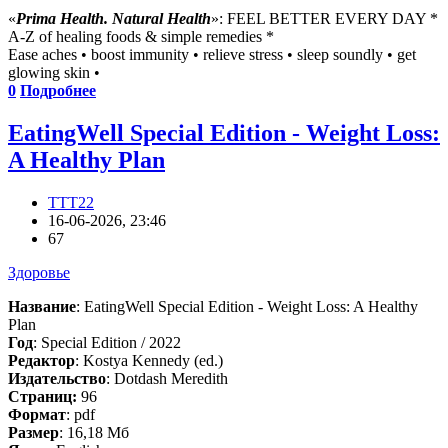
«
Prima Health. Natural Health
»: FEEL BETTER EVERY DAY *
A-Z of healing foods & simple remedies *
Ease aches • boost immunity • relieve stress • sleep soundly • get
glowing skin •
0
Подробнее
EatingWell Special Edition - Weight Loss:
A Healthy Plan
TTT22
16-06-2026, 23:46
67
Здоровье
Название
: EatingWell Special Edition - Weight Loss: A Healthy
Plan
Год
: Special Edition / 2022
Редактор
: Kostya Kennedy (ed.)
Издательство
: Dotdash Meredith
Cтраниц:
96
Формат
: pdf
Размер
: 16,18 Мб