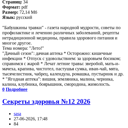
Страниц:
34
Формат:
pdf
Размер:
72,14 Мб
Язык:
русский
"Бабушкины травки" - газета народной мудрости, советы по
профилактике и лечению различных заболеваний, рецепты
нетрадиционной медицины, правила здорового питания и
многое другое.
Тема номера: "Лето!"
"Дачный сезон": дачная аптека * Осторожно: кишечные
инфекции * Отпуск с удовольствием: за здоровьем босиком;
справимся с жарой * Лечат летние травы: зверобой, мать-и-
мачеха, крапива, чистотел, пастушья сумка, иван-чай, мята,
тысячелистник, чабрец, календула, ромашка, пустырник и др.
* "Ягодная аптека": вишня, земляника, малина, черника,
калина, клубника, боярышник, смородина, жимолость.
0
Подробнее
Секреты здоровья №12 2026
sasa
27-06-2026, 17:48
84