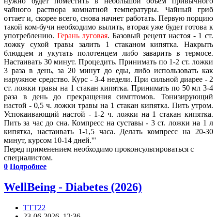
нужно будет поместить в небольшой объем привычного
чайного раствора комнатной температуры. Чайный гриб
оттает и, скорее всего, снова начнет работать. Первую порцию
такой ком-бучи необходимо вылить, вторая уже будет готова к
употреблению.
Герань луговая
. Базовый рецепт настоя - 1 ст.
ложку сухой травы залить 1 стаканом кипятка. Накрыть
блюдцем и укутать полотенцем либо заварить в термосе.
Настаивать 30 минут. Процедить. Принимать по 1-2 ст. ложки
3 раза в день, за 20 минут до еды, либо использовать как
наружное средство. Курс - 3-4 недели. При сильной диарее - 2
ст. ложки травы на 1 стакан кипятка. Принимать по 50 мл 3-4
раза в день до прекращения симптомов. Тонизирующий
настой - 0,5 ч. ложки травы на 1 стакан кипятка. Пить утром.
Успокаивающий настой - 1-2 ч. ложки на 1 стакан кипятка.
Пить за час до сна. Компресс на суставы - 3 ст. ложки на 1 л
кипятка, настаивать 1-1,5 часа. Делать компресс на 20-30
минут, курсом 10-14 дней.
Перед применением необходимо проконсультироваться с
специалистом.
0
Подробнее
WellBeing - Diabetes (2026)
TTT22
23-06-2026, 12:36