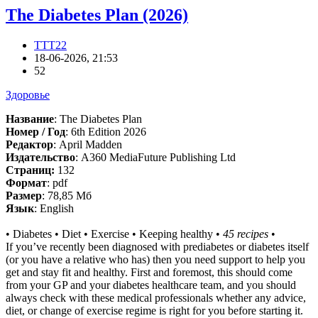
The Diabetes Plan (2026)
TTT22
18-06-2026, 21:53
52
Здоровье
Название
: The Diabetes Plan
Номер / Год
: 6th Edition 2026
Редактор
: April Madden
Издательство
: A360 MediaFuture Publishing Ltd
Cтраниц:
132
Формат
: pdf
Размер
: 78,85 Мб
Язык
: English
• Diabetes • Diet • Exercise • Keeping healthy •
45 recipes
•
If you’ve recently been diagnosed with prediabetes or diabetes itself
(or you have a relative who has) then you need support to help you
get and stay fit and healthy. First and foremost, this should come
from your GP and your diabetes healthcare team, and you should
always check with these medical professionals whether any advice,
diet, or change of exercise regime is right for you before starting it.