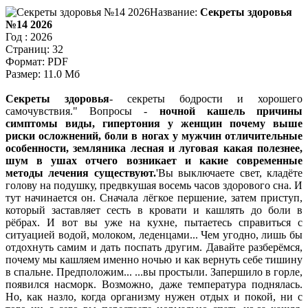
Название:
Секреты здоровья
№14 2026
Год : 2026
Страниц: 32
Формат: PDF
Размер: 11.0 Мб
Секреты здоровья
- секреты бодрости и хорошего
самочувствия.
Вопросы -
ночной кашель причины
симптомы виды, гипертония у женщин почему выше
риски осложнений, боли в ногах у мужчин отличительные
особенности, земляника лесная и луговая какая полезнее,
шум в ушах отчего возникает и какие современные
методы лечения существуют.
Вы выключаете свет, кладёте
голову на подушку, предвкушая восемь часов здорового сна. И
тут начинается он. Сначала лёгкое першение, затем приступ,
который заставляет сесть в кровати и кашлять до боли в
рёбрах. И вот вы уже на кухне, пытаетесь справиться с
ситуацией водой, молоком, леденцами... Чем угодно, лишь бы
отдохнуть самим и дать поспать другим. Давайте разберёмся,
почему мы кашляем именно ночью и как вернуть себе тишину
в спальне. Предположим... ...вы простыли. Запершило в горле,
появился насморк. Возможно, даже температура поднялась.
Но, как назло, когда организму нужен отдых и покой, ни с