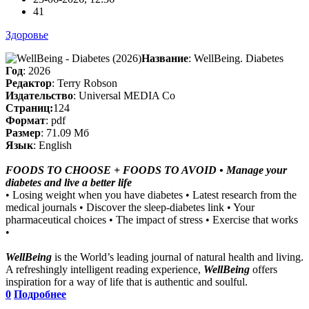
41
Здоровье
Название
: WellBeing. Diabetes
Год
: 2026
Редактор
: Terry Robson
Издательство
: Universal MEDIA Co
Cтраниц:
124
Формат
: pdf
Размер
: 71.09 Мб
Язык
: English
FOODS TO CHOOSE + FOODS TO AVOID • Manage your
diabetes and live a better life
• Losing weight when you have diabetes • Latest research from the
medical journals • Discover the sleep-diabetes link • Your
pharmaceutical choices • The impact of stress • Exercise that works
•
WellBeing
is the World’s leading journal of natural health and living.
A refreshingly intelligent reading experience,
WellBeing
offers
inspiration for a way of life that is authentic and soulful.
0
Подробнее