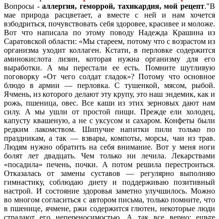
Вопросы -
аллергия, геморрой, тахикардия, мой рецепт
.
В
мае природа расцветает, а вместе с ней и нам хочется
взбодриться, почувствовать себя здоровее, красивее и моложе.
Вот что написала по этому поводу Надежда Крашина из
Саратовской области: «Мы стареем, потому что с возрастом из
организма уходит коллаген. Кстати, в перловке содержится
аминокислота лизин, которая нужна организму для его
выработки. А мы перестали ее есть. Помните шутливую
поговорку «От чего солдат гладок»? Потому что основное
блюдо в армии — перловка. С тушенкой, мясом, рыбой.
Ячмень, из которого делают эту крупу, это наш эндемик, как и
рожь, пшеница, овес. Все каши из этих зерновых дают нам
силу. А мы ушли от простой пищи. Прежде ели холодец,
капусту квашеную, а не с уксусом и сахаром. Конфеты были
редким лакомством. Шипучие напитки пили только по
праздникам, а так — взвары, компоты, морсы, чаи из трав.
Людям нужно обратить на себя внимание. Вот у меня ноги
болят лет двадцать. Чем только ни лечила. Лекарствами
«посадила» печень, почки. А потом решила перестроиться.
Отказалась от замены суставов — регулярно выполняю
гимнастику, соблюдаю диету и поддерживаю позитивный
настрой. И состояние здоровья заметно улучшилось. Можно
во многом согласиться с автором письма, только помните, что
в пшенице, ячмене, ржи содержится глютен, некоторые люди
страдают его непереносимостью. А так все верно: ешьте