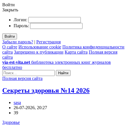
Войти
Закрыть
Логин:
Пароль:
Войти
Забыли пароль?
|
Регистрация
О сайте
Использование cookie
Политика конфиденциальности
сайта
Запрещено к публикации
Карта сайта
Полная версия
сайта
via-est-vita.net
библиотека электронных книг журналов
бесплатно
Найти
Полная версия сайта
Секреты здоровья №14 2026
sasa
26-07-2026, 20:27
39
Здоровье