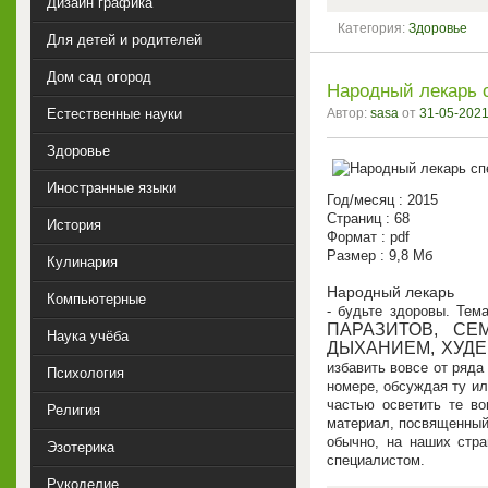
Дизайн графика
Категория:
Здоровье
Для детей и родителей
Дом сад огород
Народный лекарь 
Автор:
sasa
от
31-05-2021
Естественные науки
Здоровье
Иностранные языки
Год/месяц : 2015
Страниц : 68
История
Формат : pdf
Размер : 9,8 Мб
Кулинария
Народный лекарь
Компьютерные
- будьте здоровы. Тем
ПАРАЗИТОВ, С
Наука учёба
ДЫХАНИЕМ, ХУДЕ
избавить вовсе от ряда
Психология
номере, обсуждая ту ил
частью осветить те в
Религия
материал, посвященный
обычно, на наших стр
Эзотерика
специалистом.
Рукоделие