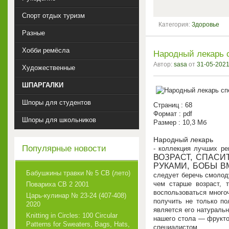
Спорт отдых туризм
Категория:
Здоровье
Разные
Хобби ремёсла
Народный лекарь 
Автор:
sasa
от
31-05-2021
Художественные
ШПАРГАЛКИ
Шпоры для студентов
Страниц : 68
Формат : pdf
Шпоры для школьников
Размер : 10,3 Мб
Народный лекарь
Популярные новости
- коллекция лучших ре
ВОЗРАСТ, СПАСИ
РУКАМИ, БОБЫ 
Бабушкины травки № 5 СВ (лето)
следует беречь смолоду
чем старше возраст, 
Повариха СВ 2 2001
воспользоваться много
Царь-кулинар № 23-24 (407-408)
получить не только по
2020
является его натуральн
Knitting in Circles: 100 Circular
нашего стола — фрукто
Patterns for Sweaters, Bags, Hats,
специалистом.