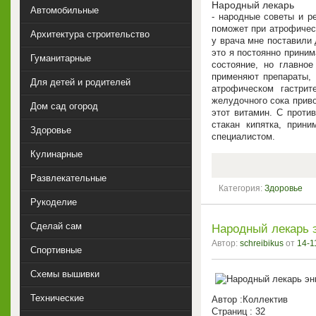
Народный лекарь
Автомобильные
- народные советы и р
поможет при атрофичес
Архитектура строительство
у врача мне поставили 
это я постоянно приним
Гуманитарные
состояние, но главно
применяют препараты, 
Для детей и родителей
атрофическом гастри
желудочного сока прив
Дом сад огород
этот витамин. С проти
стакан кипятка, прини
Здоровье
специалистом.
Кулинарные
Развлекательные
Категория:
Здоровье
Рукоделие
Сделай сам
Народный лекарь 
Автор:
schreibikus
от
14-1
Спортивные
Схемы вышивки
Технические
Автор :Коллектив
Страниц : 32