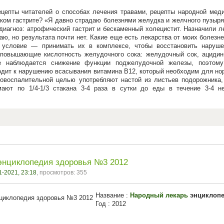
ецепты читателей о способах лечения травами, рецепты народной мед
ком гастрите? «Я давно страдаю болезнями желудка и желчного пузыря
диагноз: атрофический гастрит и бескаменный холецистит. Назначили ле
аю, но результата почти нет. Какие еще есть лекарства от моих болез
е условие — принимать их в комплексе, чтобы восстановить наруш
повышающие кислотность желудочного сока: желудочный сок, ацидин-п
те наблюдается снижение функции поджелудочной железы, поэтом
одит к нарушению всасывания витамина В12, который необходим для но
вовоспалительной целью употребляют настой из листьев подорожника,
мают по 1/4-1/3 стакана 3-4 раза в сутки до еды в течение 3-4 не
энциклопедия здоровья №3 2012
1-2021, 23:18
, просмотров: 355
Название :
Народный лекарь
энциклопе
Год : 2012