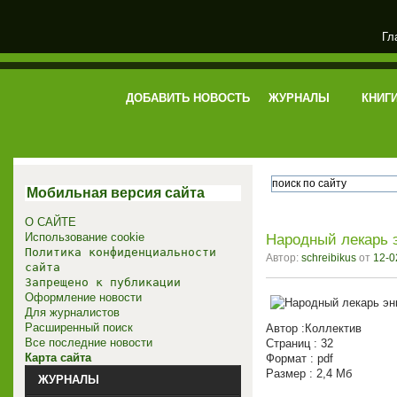
Гл
электронная библиотека
ДОБАВИТЬ НОВОСТЬ
ЖУРНАЛЫ
КНИГ
Мобильная версия сайта
О САЙТЕ
Использование cookie
Народный лекарь 
Политика конфиденциальности
Автор:
schreibikus
от
12-0
сайта
Запрещено к публикации
Оформление новости
Для журналистов
Расширенный поиск
Автор :Коллектив
Все последние новости
Страниц : 32
Карта сайта
Формат : pdf
Размер : 2,4 Мб
ЖУРНАЛЫ