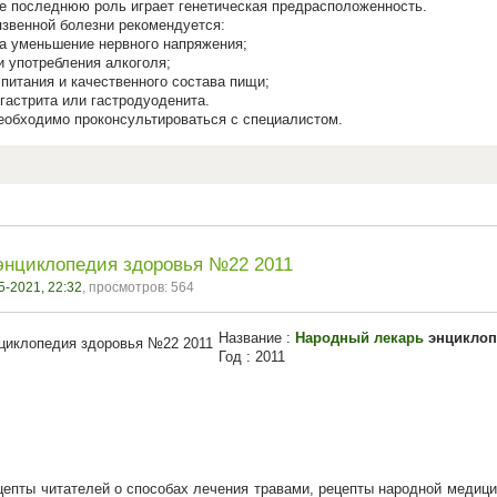
Не последнюю роль играет генетическая предрасположенность.
язвенной болезни рекомендуется:
на уменьшение нервного напряжения;
и употребления алкоголя;
питания и качественного состава пищи;
 гастрита или гастродуоденита.
обходимо проконсультироваться с специалистом.
энциклопедия здоровья №22 2011
5-2021, 22:32
, просмотров: 564
Название :
Народный лекарь
энциклоп
Год : 2011
цепты читателей о способах лечения травами, рецепты народной медиц