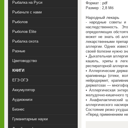
Рыбалка на Руси
Формат : pdf
Размер : 2,8 Мб
Рыбачьте с нами
Народный лекарь
Рыболов
- народные советы и
наследственность. Э
Рыболов Elite
определяющих обстояте
может не знать об алл
Рыбалка охота
лекарственными препара
аллергии. Одних извес
Разные
своей болезни нужно зн
• Дыхательная аллергия
Цветоводство
кашель, хрипы в легк
респираторной аллергии
КНИГИ
• Аллергические дерма
крапивницы (отеки, в
ЕГЭ ОГЭ
нейродермит, крапивн
дерматозах — многофор
Аккумулятор
• Аллергическая энтер
желудочно-кишечного тра
Аудиокниги
• Анафилактический ш
аллергического насморк
Бизнес
Состояние резко ухудш
Перед применением не
Гуманитарные науки