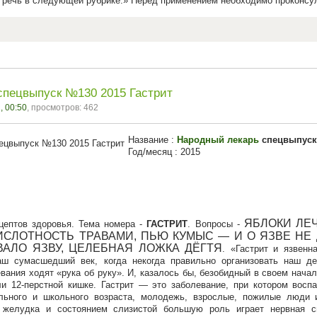
 речь в следующей рубрике.
Перед применением необходимо проконсул
спецвыпуск №130 2015 Гастрит
, 00:50
, просмотров: 462
Название :
Народный лекарь
спецвыпуск 
Год/месяц : 2015
ЯБЛОКИ ЛЕЧ
цептов здоровья. Тема номера -
ГАСТРИТ
. Вопросы -
СЛОТНОСТЬ ТРАВАМИ, ПЬЮ КУМЫС — И О ЯЗВЕ НЕ 
АЛО ЯЗВУ, ЦЕЛЕБНАЯ ЛОЖКА ДЁГТЯ
.
Гастрит и язвенн
аш сумасшедший век, когда некогда правильно организовать наш де
вания ходят «рука об руку». И, казалось бы, безобидный в своем начал
и 12-перстной кишке. Гастрит — это заболевание, при котором восп
ольного и школьного возраста, молодежь, взрослые, пожилые люди и
 желудка и состоянием слизистой большую роль играет нервная с