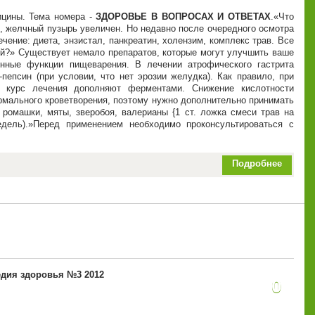
ицины. Тема номера -
ЗДОРОВЬЕ В ВОПРОСАХ И ОТВЕТАХ
.
Что
, желчный пузырь увеличен. Но недавно после очередного осмотра
чение: диета, энзистал, панкреатин, холензим, комплекс трав. Все
ней?» Существует немало препаратов, которые могут улучшить ваше
енные функции пищеварения. В лечении атрофического гастрита
епсин (при условии, что нет эрозии желудка). Как правило, при
у курс лечения дополняют ферментами. Снижение кислотности
рмального кроветворения, поэтому нужно дополнительно принимать
 ромашки, мяты, зверобоя, валерианы {1 ст. ложка смеси трав на
дель).
Перед применением необходимо проконсультироваться с
Подробнее
дия здоровья №3 2012
0