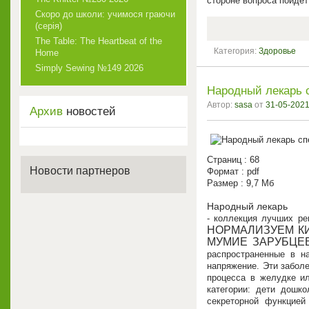
стороне вопроса пойдет
Скоро до школи: учимося граючи
(серія)
The Table: The Heartbeat of the
Категория:
Здоровье
Home
Simply Sewing №149 2026
Народный лекарь 
Автор:
sasa
от
31-05-2021
Архив
новостей
Страниц : 68
Новости партнеров
Формат : pdf
Размер : 9,7 Мб
Народный лекарь
- коллекция лучших ре
НОРМАЛИЗУЕМ КИ
МУМИЕ ЗАРУБЦЕВ
распространенные в н
напряжение. Эти заболе
процесса в желудке ил
категории: дети дошк
секреторной функцией