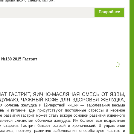
ьтироваться с специалистом.
Подробнее
№130 2015 Гастрит
0
АТ ГАСТРИТ, ЯИЧНО-МАСЛЯНАЯ СМЕСЬ ОТ ЯЗВЫ,
ДУМАЮ, ЧАЖНЫЙ КОФЕ ДЛЯ ЗДОРОВЬЯ ЖЕЛУДКА,
ая болезнь желудка и 12-перстной кишки — заболевания весьма
нь и питание, где присутствуют постоянные стрессы и нервное
е развития гастрит может стать вскоре основой развития язвенного
аляется слизистая оболочка желудка. Им болеют все возрастные
 старики. Гастрит бывает острый и хронический. В управлении
истема, поэтому развитию заболевания способствуют частые и