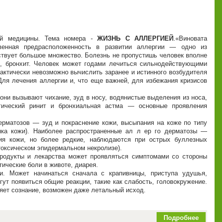
ной медицины. Тема номера -
ЖИЗНЬ С АЛЛЕРГИЕЙ
.
Виновата
твенная предрасположенность в развитии аллергии — одно из
ствует большое множество. Болезнь не пропустишь человек вполне
З, бронхит. Человек может годами лечиться сильнодействующими
рактически невозможно вычислить заранее и истинного возбудителя
Для лечения аллергии и, что еще важней, для избежания кризисов
они вызывают чихание, зуд в носу, водянистые выделения из носа,
ргический ринит и бронхиальная астма — основные проявления
ерматозов — зуд и покраснение кожи, высыпания на коже по типу
нка кожи). Наиболее распространенные ал л ер го дерматозы —
ния кожи, но более редкие, наблюдаются при острых буллезных
оксическом эпидермальном некролизе).
продукты и лекарства может проявляться симптомами со стороны
стические боли в животе, диарея.
ии. Может начинаться сначала с крапивницы, приступа удушья,
ут появиться общие реакции, такие как слабость, головокружение.
яет сознание, возможен даже летальный исход.
Подробнее