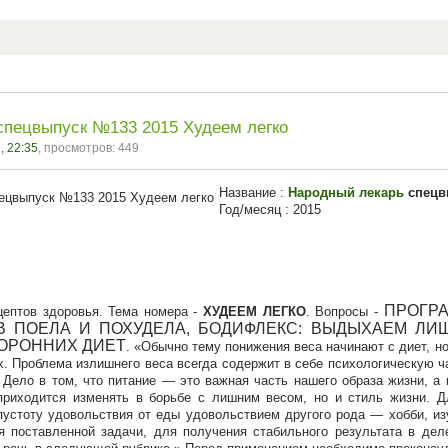
спецвыпуск №133 2015 Худеем легко
, 22:35
, просмотров: 449
Название :
Народный лекарь
спецв
Год/месяц : 2015
ПРОГРА
цептов здоровья. Тема номера -
ХУДЕЕМ ЛЕГКО
. Вопросы -
ОВ ПОЕЛА И ПОХУДЕЛА, БОДИФЛЕКС: ВЫДЫХАЕМ Л
ОРОННИХ ДИЕТ
.
Обычно тему понижения веса начинают с диет, но
х. Проблема излишнего веса всегда содержит в себе психологическую 
. Дело в том, что питание — это важная часть нашего образа жизни, а
приходится изменять в борьбе с лишним весом, но и стиль жизни. 
пустоту удовольствия от еды удовольствием другого рода — хобби, из
 поставленной задачи, для получения стабильного результата в дел