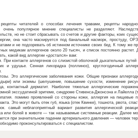
 рецепты читателей о способах лечения травами, рецепты народ
то очень популярное мнение специалисты не разделяют. Наследс
льств, но не стоит сбрасывать со счетов и другие факторы, коих суще
ергии, она часто маскируется под банальный насморк, простуду, ОР
тами и не подозревать об истинном источнике своих бед. К тому же п
тных медикам аллергенов около 20 тысяч, и список постоянно растет. 
ать, какой вид аллергии «достался» вам:
. При контакте аллергенов со слизистой оболочкой дыхательных путей 
их и удушье. Сенная лихорадка (поллиноз), круглогодичный алле
.
тозы. Это аллергические заболевания кожи. Общие признаки аллергод
олдыри) или экземы (шелушение, повышение сухости, изменение рису
ица, контактный дерматит. Наиболее тяжелые аллергические пораже
мной экссудатиной эритеме, синдроме Стивенса-Джонсона и Лайелла (т
опатия. помимо проявлений со стороны кожи, аллергия на пищевые 
кта. Это могут быть отек губ, языка (отек Квинке), тошнота, рвота, спа
ок. самый неблагоприятный вариант развития аллергической реакц
а или болей в животе — так называемые системные реакции. Далее мог
ается при значительном падении артериального давления — человек тер
обходимо проконсультироваться с специалистом.