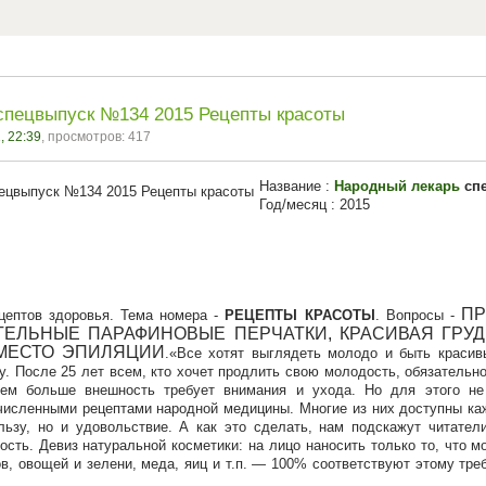
спецвыпуск №134 2015 Рецепты красоты
, 22:39
, просмотров: 417
Название :
Народный лекарь
спе
Год/месяц : 2015
ПР
цептов здоровья. Тема номера -
РЕЦЕПТЫ КРАСОТЫ
. Вопросы -
ТЕЛЬНЫЕ ПАРАФИНОВЫЕ ПЕРЧАТКИ, КРАСИВАЯ ГРУ
ВМЕСТО ЭПИЛЯЦИИ
.
Все хотят выглядеть молодо и быть красивы
. После 25 лет всем, кто хочет продлить свою молодость, обязательно
тем больше внешность требует внимания и ухода. Но для этого не
численными рецептами народной медицины. Многие из них доступны ка
льзу, но и удовольствие. А как это сделать, нам подскажут читате
ость. Девиз натуральной косметики: на лицо наносить только то, что 
в, овощей и зелени, меда, яиц и т.п. — 100% соответствуют этому тре