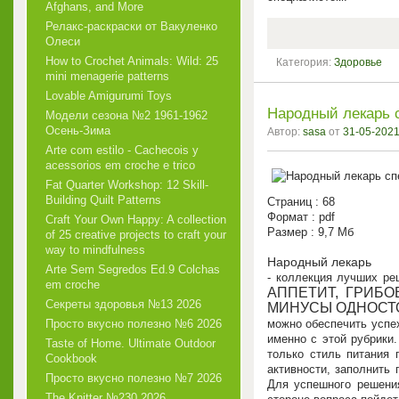
Afghans, and More
Релакс-раскраски от Вакуленко
Олеси
How to Crochet Animals: Wild: 25
Категория:
Здоровье
mini menagerie patterns
Lovable Amigurumi Toys
Народный лекарь 
Модели сезона №2 1961-1962
Осень-Зима
Автор:
sasa
от
31-05-2021
Arte com estilo - Cachecois у
acessorios em croche e trico
Fat Quarter Workshop: 12 Skill-
Building Quilt Patterns
Страниц : 68
Формат : pdf
Craft Your Own Happy: A collection
Размер : 9,7 Мб
of 25 creative projects to craft your
way to mindfulness
Народный лекарь
Arte Sem Segredos Ed.9 Colchas
- коллекция лучших ре
em croche
АППЕТИТ, ГРИБ
Секреты здоровья №13 2026
МИНУСЫ ОДНОСТ
Просто вкусно полезно №6 2026
можно обеспечить успе
именно с этой рубрики
Taste of Home. Ultimate Outdoor
только стиль питания 
Cookbook
активности, заполнить 
Просто вкусно полезно №7 2026
Для успешного решения
The Knitter №230 2026