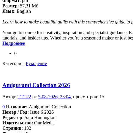
Формат
: pdf
Размер
: 57,31 Мб
Язык
: English
Learn how to make beautiful quilts with this comprehensive guide to 
Your go to source for creativity, inspiration and specialist guidance. E
tutorials, and insider tips. Whether you’re a seasoned maker or just be
Подробнее
0
Категория:
Рукоделие
Amigurumi Collection 2026
Автор:
TTT22
от
5-08-2026, 23:04
, просмотров: 15
0
Название:
Amigurumi Collection
Номер / Год:
Issue 6 2026
Редактор
: Sara Huntington
Издательство:
Our Media
Страниц:
132