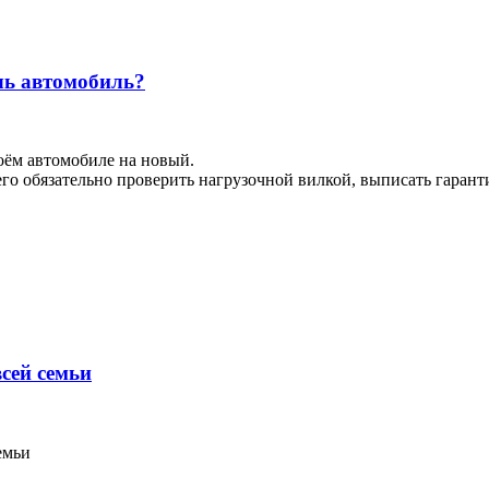
чь автомобиль?
воём автомобиле на новый.
о обязательно проверить нагрузочной вилкой, выписать гаранти
сей семьи
емьи