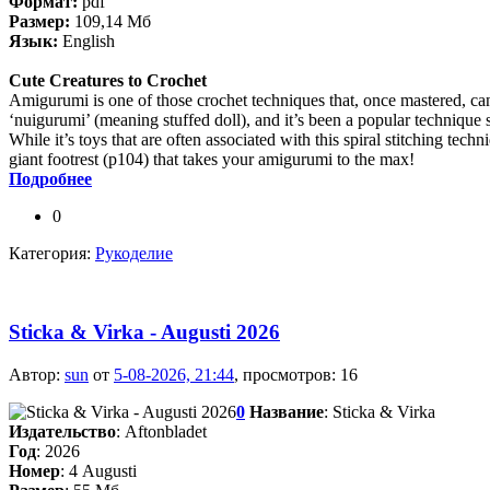
Формат:
pdf
Размер:
109,14 Мб
Язык:
English
Cute Creatures to Crochet
Amigurumi is one of those crochet techniques that, once mastered, can
‘nuigurumi’ (meaning stuffed doll), and it’s been a popular technique 
While it’s toys that are often associated with this spiral stitching te
giant footrest (p104) that takes your amigurumi to the max!
Подробнее
0
Категория:
Рукоделие
Sticka & Virka - Augusti 2026
Автор:
sun
от
5-08-2026, 21:44
, просмотров: 16
0
Название
: Sticka & Virka
Издательство
: Aftonbladet
Год
: 2026
Номер
: 4 Augusti