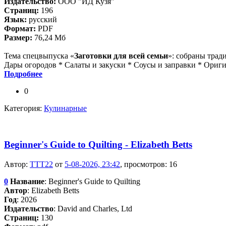
Издательство:
ООО "ИД Кузя"
Страниц:
196
Язык:
русский
Формат:
PDF
Размер:
76,24 Мб
Тема спецвыпуска «
Заготовки для всей семьи
»: собраны тра
Дары огородов * Салаты и закуски * Соусы и заправки * Ориги
Подробнее
0
Категория:
Кулинарные
Beginner's Guide to Quilting - Elizabeth Betts
Автор:
TTT22
от
5-08-2026, 23:42
, просмотров: 16
0
Название
: Beginner's Guide to Quilting
Автор
: Elizabeth Betts
Год
: 2026
Издательство
: David and Charles, Ltd
Cтраниц:
130