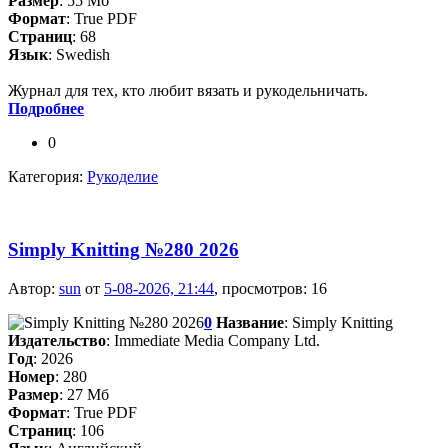
Размер
: 55 Мб
Формат
: True PDF
Страниц
: 68
Язык
: Swedish
Журнал для тех, кто любит вязать и рукодельничать.
Подробнее
0
Категория:
Рукоделие
Simply Knitting №280 2026
Автор:
sun
от
5-08-2026, 21:44
, просмотров: 16
0
Название
: Simply Knitting
Издательство
: Immediate Media Company Ltd.
Год
: 2026
Номер
: 280
Размер
: 27 Мб
Формат
: True PDF
Страниц
: 106