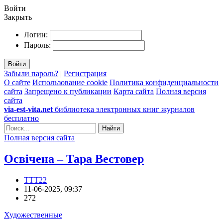
Войти
Закрыть
Логин:
Пароль:
Войти
Забыли пароль?
|
Регистрация
О сайте
Использование cookie
Политика конфиденциальности
сайта
Запрещено к публикации
Карта сайта
Полная версия
сайта
via-est-vita.net
библиотека электронных книг журналов
бесплатно
Найти
Полная версия сайта
Освічена – Тара Вестовер
TTT22
11-06-2025, 09:37
272
Художественные