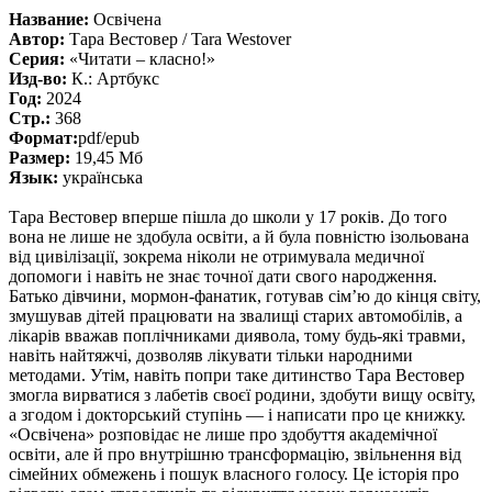
Название:
Освічена
Автор:
Тара Вестовер / Tara Westover
Серия:
«Читати – класно!»
Изд-во:
К.: Артбукс
Год:
2024
Стр.:
368
Формат:
pdf/epub
Размер:
19,45 Мб
Язык:
українська
Тара Вестовер вперше пішла до школи у 17 років. До того
вона не лише не здобула освіти, а й була повністю ізольована
від цивілізації, зокрема ніколи не отримувала медичної
допомоги і навіть не знає точної дати свого народження.
Батько дівчини, мормон-фанатик, готував сім’ю до кінця світу,
змушував дітей працювати на звалищі старих автомобілів, а
лікарів вважав поплічниками диявола, тому будь-які травми,
навіть найтяжчі, дозволяв лікувати тільки народними
методами. Утім, навіть попри таке дитинство Тара Вестовер
змогла вирватися з лабетів своєї родини, здобути вищу освіту,
а згодом і докторський ступінь — і написати про це книжку.
«Освічена» розповідає не лише про здобуття академічної
освіти, але й про внутрішню трансформацію, звільнення від
сімейних обмежень і пошук власного голосу. Це історія про