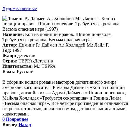
Художественные
Название:
Коп из полиции нравов. Шпион поневоле.
Требуется секретарша. Весьма опасная игра
Автор:
Диминг Р.; Даймен А.; Холлидей M.; Лайл Г.
Год:
1997
Жанр:
детектив
Серия:
ТЕРРА-Детектив
Издательство:
М.: ТЕРРА
Язык:
Русский
В сборник вошли романы мастеров детективного жанра:
американского писателя Ричарда Диминга «Коп из полиции
нравов», английских — Адама Даймена «Шпион поневоле»,
Майкла Холлидея «Требуется секретарша» и Гэвина Лайла
«Весьма опасная игра». Все четыре произведения отличаются
остросюжетностью, психологизмом, детально выписанными
характерами.
0
Подробнее
Вперед
Назад