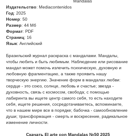
Mandalas
Издательство
: Мediacontenidos
Год
: 2025
Номер
: 50
Размер
: 44 Мб
Формат
: PDF
Страниц
: 16
Язык
: Английский
Бразильский журнал раскраска с мандалами. Мандалы,
чтобы любить и быть любимым. Наблюдение или рисование
мандал может помочь излечить психическую, духовную и
любовную фрагментацию, а также проявить нашу
творческую энергию. Значение форм в мандалах любви:
сердце - это союз, солнце, любовь и счастье; звезда -
духовность, связь с космосом, свобода; с помощью
лабиринта вы ищете центр самого себя, то есть находите
себя, ищете решения, сосредотачиваетесь, вспоминаете,
что в нашем мире все в порядке; бабочка - самообновление
души; трансформация - смерть и воскресение, радикальное
изменение личности.
Скачать El arte con Mandalas №50 2025