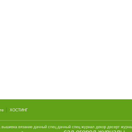
те
ХОСТИНГ
а
вышивка
вязание
дачный спец
дачный спец журнал
декор
десерт
журн
сад огород журналы