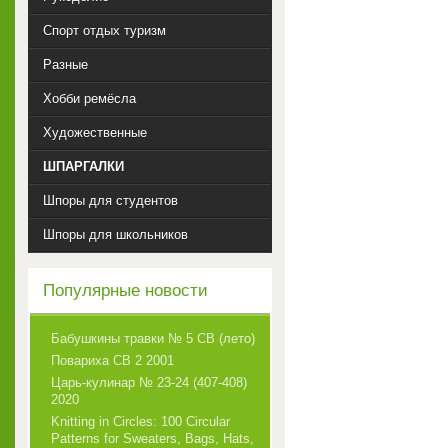
Спорт отдых туризм
Разные
Хобби ремёсла
Художественные
ШПАРГАЛКИ
Шпоры для студентов
Шпоры для школьников
Популярные новости
Бабушкины травки № 5 СВ (лето)
Повариха СВ 2 2001
Царь-кулинар № 23-24 (407-408)
2020
Knitting in Circles: 100 Circular
Patterns for Sweaters, Bags, Hats,