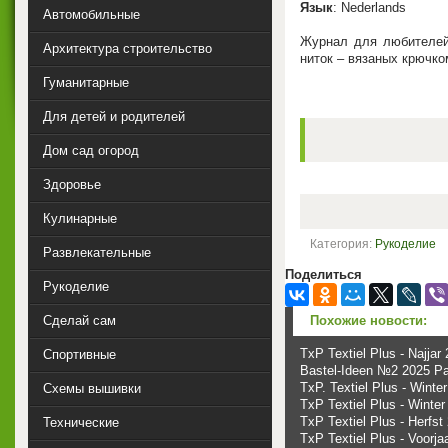
Язык
: Nederlands
Автомобильные
Журнал для любителей 
Архитектура строительство
ниток – вязаных крючко
Гуманитарные
Для детей и родителей
Дом сад огород
Здоровье
Кулинарные
Категория:
Рукоделие
Развлекательные
Поделиться
Рукоделие
Похожие новости:
Сделай сам
TxP Textiel Plus - Najjar
Спортивные
Bastel-Ideen №2 2025 P
TxP. Textiel Plus - Winte
Схемы вышивки
TxP Textiel Plus - Winter
TxP Textiel Plus - Herfst
Технические
TxP Textiel Plus - Voorja