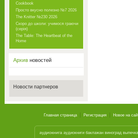
Cookbook
Просто вкусно полезно №7 2026
The Knitter №230 2026
Скоро до школи: учимося граючи
(серія)
The Table: The Heartbeat of the
Home
Архив
новостей
Новости партнеров
Главная страница
Регистрация
Новое на сай
аудиокнига
аудиокниги
баклажан
виноград
выпечк