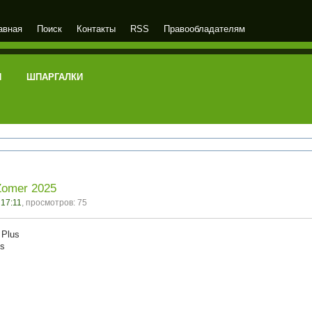
авная
Поиск
Контакты
RSS
Правообладателям
И
ШПАРГАЛКИ
 Zomer 2025
 17:11
, просмотров: 75
l Plus
us