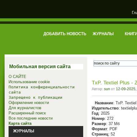
Гл
электронная библиотека
ДОБАВИТЬ НОВОСТЬ
ЖУРНАЛЫ
КНИГ
Мобильная версия сайта
О САЙТЕ
Использование cookie
TxP. Textiel Plus -
Политика конфиденциальности
Автор:
sun
от
12-09-2025,
сайта
Запрещено к публикации
Оформление новости
Название
: TxP. Textie
Для журналистов
Издательство
: textielpl
Расширенный поиск
Год
: 2025
Все последние новости
Номер
: 272
Карта сайта
Размер
: 37 Мб
Формат
: PDF
ЖУРНАЛЫ
Страниц
: 52