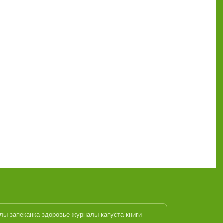
алы
запеканка
здоровье журналы
капуста
книги