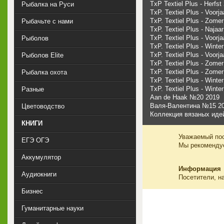
TxP Textiel Plus - Herfst
Рыбалка на Руси
TxP. Textiel Plus - Voorj
TxP. Textiel Plus - Zome
Рыбачьте с нами
TxP. Textiel Plus - Najaa
TxP. Textiel Plus - Voorj
Рыболов
TxP. Textiel Plus - Winte
TxP. Textiel Plus - Voorj
Рыболов Elite
TxP. Textiel Plus - Zome
TxP. Textiel Plus - Zome
Рыбалка охота
TxP. Textiel Plus - Winte
TxP. Textiel Plus - Winte
Разные
Aan de Haak №20 2019
Валя-Валентина №15 2
Цветоводство
Коллекция вязаных иде
КНИГИ
Уважаемый пос
ЕГЭ ОГЭ
Мы рекоменд
Аккумулятор
Информация
Аудиокниги
Посетители, н
Бизнес
Гуманитарные науки