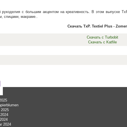
рукоделия с большим акцентом на креативность. В этом выпуске TxP.
м, спицами, макраме..
Скачать TxP. Textiel Plus - Zome
Скачать с Turbobit
Скачать с Katfile
 2025
apierblumen
r 2025
 2024
 2024
ar 2024