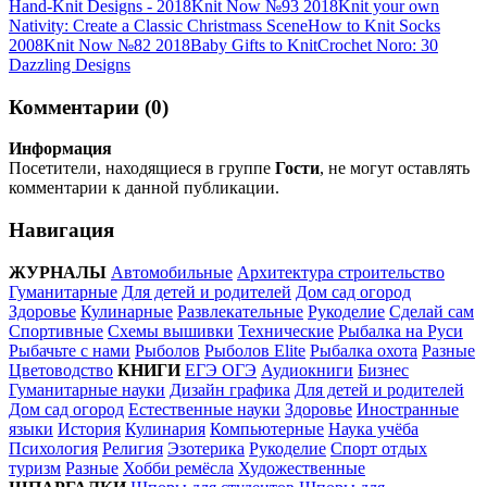
Hand-Knit Designs - 2018
Knit Now №93 2018
Knit your own
Nativity: Create a Classic Christmass Scene
How to Knit Socks
2008
Knit Now №82 2018
Baby Gifts to Knit
Crochet Noro: 30
Dazzling Designs
Комментарии (0)
Информация
Посетители, находящиеся в группе
Гости
, не могут оставлять
комментарии к данной публикации.
Навигация
ЖУРНАЛЫ
Автомобильные
Архитектура строительство
Гуманитарные
Для детей и родителей
Дом сад огород
Здоровье
Кулинарные
Развлекательные
Рукоделие
Сделай сам
Спортивные
Схемы вышивки
Технические
Рыбалка на Руси
Рыбачьте с нами
Рыболов
Рыболов Elite
Рыбалка охота
Разные
Цветоводство
КНИГИ
ЕГЭ ОГЭ
Аудиокниги
Бизнес
Гуманитарные науки
Дизайн графика
Для детей и родителей
Дом сад огород
Естественные науки
Здоровье
Иностранные
языки
История
Кулинария
Компьютерные
Наука учёба
Психология
Религия
Эзотерика
Рукоделие
Спорт отдых
туризм
Разные
Хобби ремёсла
Художественные