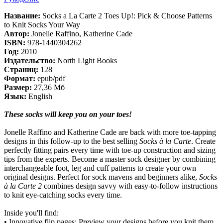
Название:
Socks a La Carte 2 Toes Up!: Pick & Choose Patterns
to Knit Socks Your Way
Автор:
Jonelle Raffino, Katherine Cade
ISBN:
978-1440304262
Год:
2010
Издательство:
North Light Books
Страниц:
128
Формат:
epub/pdf
Размер:
27,36 Мб
Язык:
English
These socks will keep you on your toes!
Jonelle Raffino and Katherine Cade are back with more toe-tapping
designs in this follow-up to the best selling
Socks à la Carte
. Create
perfectly fitting pairs every time with toe-up construction and sizing
tips from the experts. Become a master sock designer by combining
interchangeable foot, leg and cuff patterns to create your own
original designs. Perfect for sock mavens and beginners alike,
Socks
à la Carte 2
combines design savvy with easy-to-follow instructions
to knit eye-catching socks every time.
Inside you'll find:
• Innovative flip pages: Preview your designs before you knit them