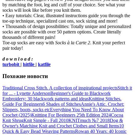
by matching the foot, leg and cuff of your choice. See what your
socks will look like before you knit them.
• Easy tutorials: Clear, illustrated instructions guide you through the
toe-up technique, specialized cast ons, sock sizing and more!
• Thousands of design possibilities: Totally unique and personalized
socks are possible with over 50 pattern options. Create literally
thousands of different pairs!
Toe-up socks are easy with
Socks à la Carte 2
. Knit your perfect
pair today!
d o w n l o a d :
turbobit
|
hitfile
|
katfile
Похожие новости
Traditional Cross Stitch. A collection of inspirational projects
Stitch it
for ... - Lynette Anderson
Beginner's Guide to Blackwork
Embroidery: 30 blackwork patterns and ideas
Knitting Stitches.
Guide For Beginners
6 Shades of Stitches
Annie's Attic. Crochet:
Slippers, boots, socks etc
Everything You Need To Know About
Crochet (2025)
Knitting For Beginners 25th Edition 2024
Cocoa
Knit Shrug
Knit Simple - Fall 2010
KNITmuch №7 2018
Dog &
Owner's Matching Knit and Crochet Clothes and Small Items
10
Quick & Easy Bead Weaving Patterns
Rowan 40 Years: 40 Iconic