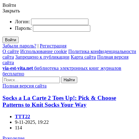
Войти
Закрыть
Логин:
Пароль:
Войти
Забыли пароль?
|
Регистрация
О сайте
Использование cookie
Политика конфиденциальности
сайта
Запрещено к публикации
Карта сайта
Полная версия
сайта
via-est-vita.net
библиотека электронных книг журналов
бесплатно
Найти
Полная версия сайта
Socks a La Carte 2 Toes Up!: Pick & Choose
Patterns to Knit Socks Your Way
TTT22
9-11-2025, 19:22
114
Рукоделие