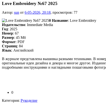
Love Embroidery №67 2025
Автор:
sun
от
6-05-2026, 20:18
, просмотров: 77
0
Название
: Love Embroidery
Издательство
: Immediate Media
Год
: 2025
Номер
: 67
Размер
: 45 Мб
Формат
: PDF
Страниц
: 84
Язык
: Английский
В журнале представлена вышивка разными техниками. В номере
оригинальные идеи дизайна и декора и многое другое. Издани
подробными инструкциями и наглядными пошаговыми фотогр
0
Категория:
Рукоделие