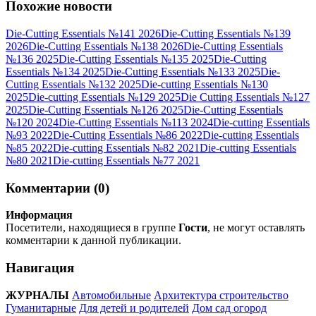
Похожие новости
Die-Cutting Essentials №141 2026
Die-Cutting Essentials №139
2026
Die-Cutting Essentials №138 2026
Die-Cutting Essentials
№136 2025
Die-Cutting Essentials №135 2025
Die-Cutting
Essentials №134 2025
Die-Cutting Essentials №133 2025
Die-
Cutting Essentials №132 2025
Die-cutting Essentials №130
2025
Die-cutting Essentials №129 2025
Die Cutting Essentials №127
2025
Die-Cutting Essentials №126 2025
Die-Cutting Essentials
№120 2024
Die-Cutting Essentials №113 2024
Die-cutting Essentials
№93 2022
Die-Cutting Essentials №86 2022
Die-cutting Essentials
№85 2022
Die-cutting Essentials №82 2021
Die-cutting Essentials
№80 2021
Die-cutting Essentials №77 2021
Комментарии (0)
Информация
Посетители, находящиеся в группе
Гости
, не могут оставлять
комментарии к данной публикации.
Навигация
ЖУРНАЛЫ
Автомобильные
Архитектура строительство
Гуманитарные
Для детей и родителей
Дом сад огород