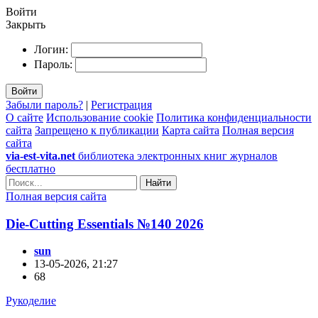
Войти
Закрыть
Логин:
Пароль:
Войти
Забыли пароль?
|
Регистрация
О сайте
Использование cookie
Политика конфиденциальности
сайта
Запрещено к публикации
Карта сайта
Полная версия
сайта
via-est-vita.net
библиотека электронных книг журналов
бесплатно
Найти
Полная версия сайта
Die-Cutting Essentials №140 2026
sun
13-05-2026, 21:27
68
Рукоделие