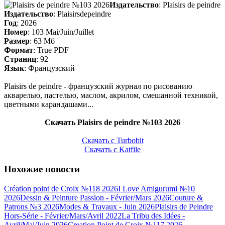
Издательство
: Plaisirs de peindre
Издательство
: Plaisirsdepeindre
Год
: 2026
Номер
: 103 Mai/Juin/Juillet
Размер
: 63 Мб
Формат
: True PDF
Страниц
: 92
Язык
: Французский
Plaisirs de peindre - французский журнал по рисованию
акварелью, пастелью, маслом, акрилом, смешанной техникой,
цветными карандашами...
Скачать Plaisirs de peindre №103 2026
Скачать с Turbobit
Скачать с Katfile
Похожие новости
Création point de Croix №118 2026
I Love Amigurumi №10
2026
Dessin & Peinture Passion - Février/Mars 2026
Couture &
Patrons №3 2026
Modes & Travaux - Juin 2026
Plaisirs de Peindre
Hors-Série - Février/Mars/Avril 2022
La Tribu des Idées -
Avril/Mai/Juin 2026
Creation Point de Croix №117 2026