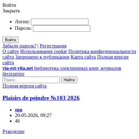
Войти
Закрыть
Логин:
Пароль:
Войти
Забыли пароль?
|
Регистрация
О сайте
Использование cookie
Политика конфиденциальности
сайта
Запрещено к публикации
Карта сайта
Полная версия
сайта
via-est-vita.net
библиотека электронных книг журналов
бесплатно
Найти
Полная версия сайта
Plaisirs de peindre №103 2026
sun
20-05-2026, 09:27
46
Рукоделие