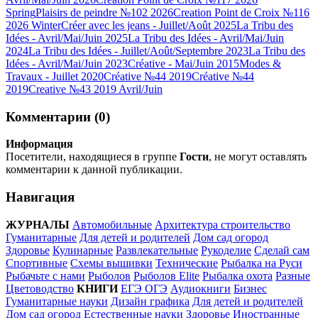
Spring
Plaisirs de peindre №102 2026
Creation Point de Croix №116
2026 Winter
Créer avec les jeans - Juillet/Août 2025
La Tribu des
Idées - Avril/Mai/Juin 2025
La Tribu des Idées - Avril/Mai/Juin
2024
La Tribu des Idées - Juillet/Août/Septembre 2023
La Tribu des
Idées - Avril/Mai/Juin 2023
Créative - Mai/Juin 2015
Modes &
Travaux - Juillet 2020
Créative №44 2019
Créative №44
2019
Creative №43 2019 Avril/Juin
Комментарии (0)
Информация
Посетители, находящиеся в группе
Гости
, не могут оставлять
комментарии к данной публикации.
Навигация
ЖУРНАЛЫ
Автомобильные
Архитектура строительство
Гуманитарные
Для детей и родителей
Дом сад огород
Здоровье
Кулинарные
Развлекательные
Рукоделие
Сделай сам
Спортивные
Схемы вышивки
Технические
Рыбалка на Руси
Рыбачьте с нами
Рыболов
Рыболов Elite
Рыбалка охота
Разные
Цветоводство
КНИГИ
ЕГЭ ОГЭ
Аудиокниги
Бизнес
Гуманитарные науки
Дизайн графика
Для детей и родителей
Дом сад огород
Естественные науки
Здоровье
Иностранные