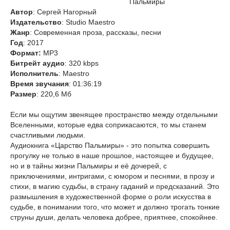
Пальмиры
Автор
: Сергей Нагорный
Издательство
: Studio Maestro
Жанр
: Современная проза, рассказы, песни
Год
: 2017
Формат:
MP3
Битрейт аудио
: 320 kbps
Исполнитель
: Maestro
Время звучания
: 01:36:19
Размер
: 220,6 Мб
Если мы ощутим звенящее пространство между отдельными
Вселенными, которые едва соприкасаются, то мы станем
счастливыми людьми.
Аудиокнига «Царство Пальмиры» - это попытка совершить
прогулку не только в наше прошлое, настоящее и будущее,
но и в тайны жизни Пальмиры и её дочерей, с
приключениями, интригами, с юмором и песнями, в прозу и
стихи, в магию судьбы, в страну гаданий и предсказаний. Это
размышления в художественной форме о роли искусства в
судьбе, в понимании того, что может и должно трогать тонкие
струны души, делать человека добрее, приятнее, спокойнее.