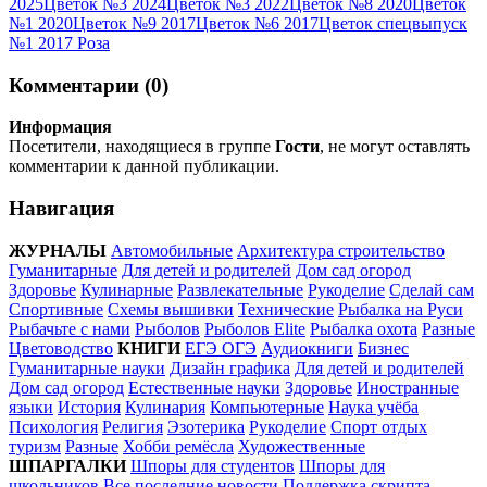
2025
Цветок №3 2024
Цветок №3 2022
Цветок №8 2020
Цветок
№1 2020
Цветок №9 2017
Цветок №6 2017
Цветок спецвыпуск
№1 2017 Роза
Комментарии (0)
Информация
Посетители, находящиеся в группе
Гости
, не могут оставлять
комментарии к данной публикации.
Навигация
ЖУРНАЛЫ
Автомобильные
Архитектура строительство
Гуманитарные
Для детей и родителей
Дом сад огород
Здоровье
Кулинарные
Развлекательные
Рукоделие
Сделай сам
Спортивные
Схемы вышивки
Технические
Рыбалка на Руси
Рыбачьте с нами
Рыболов
Рыболов Elite
Рыбалка охота
Разные
Цветоводство
КНИГИ
ЕГЭ ОГЭ
Аудиокниги
Бизнес
Гуманитарные науки
Дизайн графика
Для детей и родителей
Дом сад огород
Естественные науки
Здоровье
Иностранные
языки
История
Кулинария
Компьютерные
Наука учёба
Психология
Религия
Эзотерика
Рукоделие
Спорт отдых
туризм
Разные
Хобби ремёсла
Художественные
ШПАРГАЛКИ
Шпоры для студентов
Шпоры для
школьников
Все последние новости
Поддержка скрипта