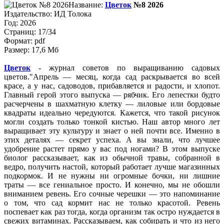
Название:
Цветок
№8 2026
Издательство: ИД Толока
Год: 2026
Страниц: 17/34
Формат: pdf
Размер: 17,6 Мб
Цветок
- журнал советов по выращиванию садовых
цветов.
Апрель — месяц, когда сад раскрывается во всей
красе, а у нас, садоводов, прибавляется и радости, и хлопот.
Главный герой этого выпуска — рябчик. Его лепестки будто
расчерчены в шахматную клетку — лиловые или бордовые
квадраты идеально чередуются. Кажется, что такой рисунок
могли создать только тонкой кистью. Наш автор много лет
выращивает эту культуру и знает о ней почти все. Именно в
этих деталях — секрет успеха. А вы знали, что лучшее
удобрение растет прямо у вас под ногами? В этом выпуске
биолог рассказывает, как из обычной травы, собранной в
ведро, получить настой, который работает лучше магазинных
подкормок. И не нужны ни огромные бочки, ни лишние
траты — все гениальное просто. И конечно, мы не обошли
вниманием ревень. Его сочные черешки — это напоминание
о том, что сад кормит нас не только красотой. Ревень
поспевает как раз тогда, когда организм так остро нуждается в
свежих витаминах. Рассказываем, как собирать и что из него