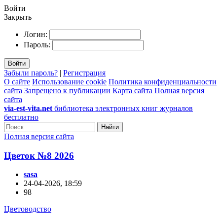
Войти
Закрыть
Логин:
Пароль:
Войти
Забыли пароль?
|
Регистрация
О сайте
Использование cookie
Политика конфиденциальности
сайта
Запрещено к публикации
Карта сайта
Полная версия
сайта
via-est-vita.net
библиотека электронных книг журналов
бесплатно
Найти
Полная версия сайта
Цветок №8 2026
sasa
24-04-2026, 18:59
98
Цветоводство