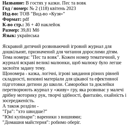
Название:
В гостях у казки. Пес та вовк
Год / номер:
№ 2 (118) квітень 2023
Изд-во:
ТОВ "Вид-во «Кузя»"
Формат:
pdf
К-во стр.:
36 + 40 наклейок
Размер:
39,81 Мб
Язык:
українська
Яскравий дитячий розвиваючий ігровий журнал для
дошкільнят, призначений для читання дорослими дітям.
Тема номера: "Пес та вовк". Кожен номер тематичний, у
журналі яскраві великі малюнки, щоб малюку було легше
засвоїти задану тему.
Щономера - казка, логічні, ігрові завдання різних рівней
складності, виховні матеріали для цікавої та ефективної
підготовки дитини до школи. Саморобки та доклейки
перетворюють журнал у «живу» гру, яка розвиває у малечі
дрібну моторику рук, творчі здібності, фантазію, охайність і
зосередженість.
А також розділи -
"Гра": "хто швидше?"
"Юні кулінари": вареники з вишнями;
"Домашня майстерня": робимо оберіг.