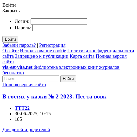
Войти
Закрыть
Логин:
Пароль:
Войти
Забыли пароль?
|
Регистрация
О сайте
Использование cookie
Политика конфиденциальности
сайта
Запрещено к публикации
Карта сайта
Полная версия
сайта
via-est-vita.net
библиотека электронных книг журналов
бесплатно
Найти
Полная версия сайта
В гостях у казки № 2 2023. Пес та вовк
TTT22
30-06-2025, 10:15
185
Для детей и родителей