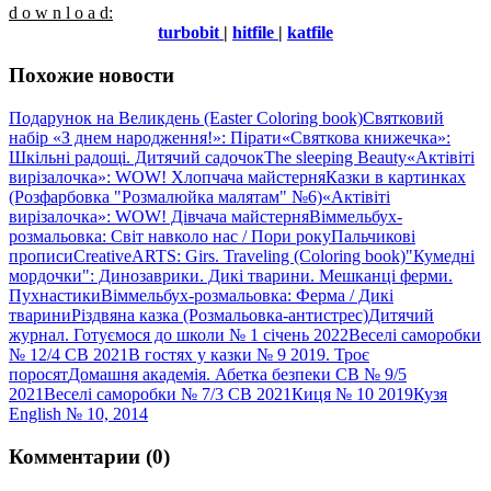
d o w n l o a d:
turbobit
|
hitfile
|
katfile
Похожие новости
Подарунок на Великдень (Easter Coloring book)
Святковий
набір «З днем народження!»: Пірати
«Святкова книжечка»:
Шкільні радощі. Дитячий садочок
The sleeping Beauty
«Актівіті
вирізалочка»: WOW! Хлопчача майстерня
Казки в картинках
(Розфарбовка "Розмалюйка малятам" №6)
«Актівіті
вирізалочка»: WOW! Дівчача майстерня
Віммельбух-
розмальовка: Світ навколо нас / Пори року
Пальчикові
прописи
CreativeARTS: Girs. Traveling (Coloring book)
"Кумедні
мордочки": Динозаврики. Дикі тварини. Мешканці ферми.
Пухнастики
Віммельбух-розмальовка: Ферма / Дикі
тварини
Різдвяна казка (Розмальовка-антистрес)
Дитячий
журнал. Готуємося до школи № 1 січень 2022
Веселі саморобки
№ 12/4 СВ 2021
В гостях у казки № 9 2019. Троє
поросят
Домашня академія. Абетка безпеки СВ № 9/5
2021
Веселі саморобки № 7/3 СВ 2021
Киця № 10 2019
Кузя
Еnglish № 10, 2014
Комментарии (0)