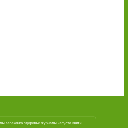
алы
запеканка
здоровье журналы
капуста
книги