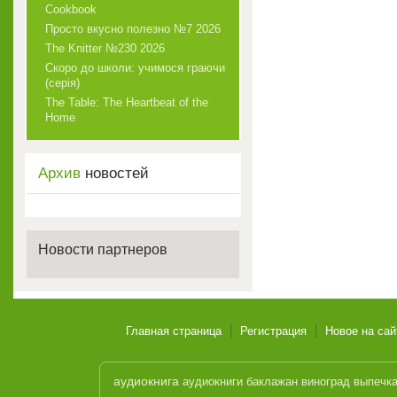
Cookbook
Просто вкусно полезно №7 2026
The Knitter №230 2026
Скоро до школи: учимося граючи
(серія)
The Table: The Heartbeat of the
Home
Архив
новостей
Новости партнеров
Главная страница
Регистрация
Новое на сай
аудиокнига
аудиокниги
баклажан
виноград
выпечк