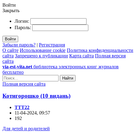
Войти
Закрыть
Логин:
Пароль:
Войти
Забыли пароль?
|
Регистрация
О сайте
Использование cookie
Политика конфиденциальности
сайта
Запрещено к публикации
Карта сайта
Полная версия
сайта
via-est-vita.net
библиотека электронных книг журналов
бесплатно
Найти
Полная версия сайта
Котигорошко (10 видань)
TTT22
11-04-2024, 09:57
192
Для детей и родителей