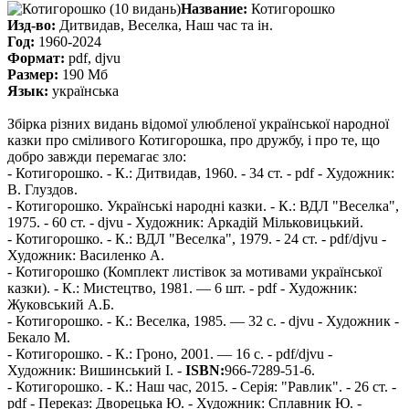
Название:
Котигорошко
Изд-во:
Дитвидав, Веселка, Наш час та ін.
Год:
1960-2024
Формат:
pdf, djvu
Размер:
190 Мб
Язык:
українська
Збірка різних видань відомої улюбленої української народної
казки про сміливого Котигорошка, про дружбу, і про те, що
добро завжди перемагає зло:
- Котигорошко. - К.: Дитвидав, 1960. - 34 ст. - pdf - Художник:
В. Глуздов.
- Котигорошко. Українські народні казки. - К.: ВДЛ "Веселка",
1975. - 60 ст. - djvu - Художник: Аркадій Мільковицький.
- Котигорошко. - К.: ВДЛ "Веселка", 1979. - 24 ст. - pdf/djvu -
Художник: Василенко А.
- Котигорошко (Комплект листівок за мотивами української
казки). - К.: Мистецтво, 1981. — 6 шт. - pdf - Художник:
Жуковський А.Б.
- Котигорошко. - К.: Веселка, 1985. — 32 с. - djvu - Художник -
Бекало М.
- Котигорошко. - К.: Гроно, 2001. — 16 с. - pdf/djvu -
Художник: Вишинський І. -
ISBN:
966-7289-51-6.
- Котигорошко. - К.: Наш час, 2015. - Серія: "Равлик". - 26 ст. -
pdf - Переказ: Дворецька Ю. - Художник: Сплавник Ю. -