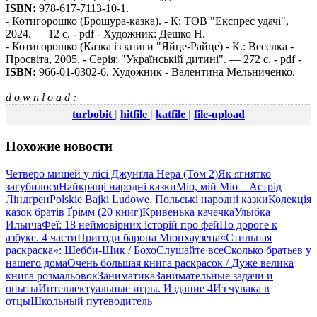
ISBN:
978-617-7113-10-1.
- Котигорошко (Брошура-казка). - К: ТОВ "Експрес удачі",
2024. — 12 с. - pdf - Художник: Дешко Н.
- Котигорошко (Казка із книги "Яйце-Райце) - К.: Веселка -
Просвіта, 2005. - Серія: "Українській дитині". — 272 с. - pdf -
ISBN:
966-01-0302-6. Художник - Валентина Мельниченко.
d o w n l o a d :
turbobit
|
hitfile
|
katfile
|
file-upload
Похожие новости
Четверо мишей у лісі Джунґла Нера (Том 2)
Як ягнятко
загубилося
Найкращі народні казки
Міо, мій Міо – Астрід
Ліндґрен
Polskie Bajki Ludowe. Польські народні казки
Колекція
казок братів Ґрімм (20 книг)
Кривенька качечка
Улыбка
Ильича
Феї: 18 неймовірних історій про фей
По дороге к
азбуке. 4 части
Пригоди барона Мюнхаузена
«Стильная
раскраска»: Шебби-Шик / Бохо
Слушайте все
Сколько братьев у
нашего дома
Очень большая книга раскрасок / Дуже велика
книга розмальовок
Заниматика
Занимательные задачи и
опыты
Интеллектуальные игры. Издание 4
Из чувака в
отцы
Школьный путеводитель