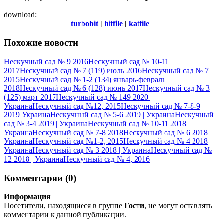
download:
turbobit
|
hitfile
|
katfile
Похожие новости
Нескучный сад № 9 2016
Нескучный сад № 10-11
2017
Нескучный сад № 7 (119) июль 2016
Нескучный сад № 7
2015
Нескучный сад № 1-2 (134) январь-февраль
2018
Нескучный сад № 6 (128) июнь 2017
Нескучный сад № 3
(125) март 2017
Нескучный сад № 149 2020 |
Украина
Нескучный сад №12, 2015
Нескучный сад № 7-8-9
2019 Украина
Нескучный сад № 5-6 2019 | Украина
Нескучный
сад № 3-4 2019 | Украина
Нескучный сад № 10-11 2018 |
Украина
Нескучный сад № 7-8 2018
Нескучный сад № 6 2018
Украина
Нескучный сад №1-2, 2015
Нескучный сад № 4 2018
Украина
Нескучный сад № 3 2018 | Украина
Нескучный сад №
12 2018 | Украина
Нескучный сад № 4, 2016
Комментарии (0)
Информация
Посетители, находящиеся в группе
Гости
, не могут оставлять
комментарии к данной публикации.