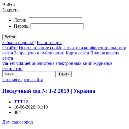
Войти
Закрыть
Логин:
Пароль:
Войти
Забыли пароль?
|
Регистрация
О сайте
Использование cookie
Политика конфиденциальности
сайта
Запрещено к публикации
Карта сайта
Полная версия
сайта
via-est-vita.net
библиотека электронных книг журналов
бесплатно
Найти
Полная версия сайта
Нескучный сад № 1-2 2019 | Украина
TTT22
16-06-2026, 01:19
484
Дом сад огород