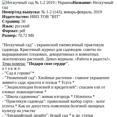
Название:
Нескучный
сад
Номер/год выпуска:
№ 1-2 (143), январь-февраль, 2019
Издательство:
НВП ТОВ "ВІТ"
Страниц:
50
Язык:
русский
Формат:
pdf
Размер:
70,72 Мб
"Нескучный сад" - украинский ежемесячный практикум
садовода. Красочный журнал для садоводов: советы по
выращиванию плодовых, декоративных и комнатных
экзотических растений. Девиз журнала: «Работа в радость!».
Тема номера:
"Подари свое сердце"
,
а т а к ж е:
- "Сад в горшке"*
- "Ухоженный сад": Хвойные растения - главное украшение
зимнего сада: красота и польза * Тсуга *
- "Энциклопедия болезней и вредителей": спасаем ели от
еловых ложнощитовок *
- "Школа садовника": живая изгородь * Облепиха *
- "Практикум садовода": правильный выбор сорта - залог
успеха * Как не допустить появления болезней овощных
культур на участке
- "Ландшафтный дизайн": белый сад * и др. статьи