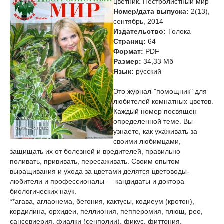
цветник. Пестролистный мир
Номер/дата выпуска:
2(13),
сентябрь, 2014
Издательство:
Толока
Страниц:
64
Формат:
PDF
Размер:
34,33 Мб
Язык:
русский
Это журнал-"помощник" для
любителей комнатных цветов.
Каждый номер посвящен
определенной теме. Вы
узнаете, как ухаживать за
своими любимцами,
защищать их от болезней и вредителей, правильно
поливать, прививать, пересаживать. Своим опытом
выращивания и ухода за цветами делятся цветоводы-
любители и профессионалы — кандидаты и доктора
биологических наук.
**агава, аглаонема, бегония, кактусы, кодиеум (кротон),
кордилина, орхидеи, пеллиония, пепперомия, плющ, рео,
сансевиерия, фиалки (сенполии), фикус, фиттония,