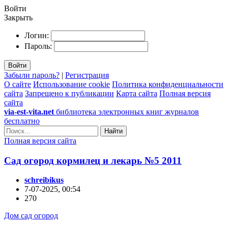
Войти
Закрыть
Логин:
Пароль:
Войти
Забыли пароль?
|
Регистрация
О сайте
Использование cookie
Политика конфиденциальности
сайта
Запрещено к публикации
Карта сайта
Полная версия
сайта
via-est-vita.net
библиотека электронных книг журналов
бесплатно
Найти
Полная версия сайта
Сад огород кормилец и лекарь №5 2011
schreibikus
7-07-2025, 00:54
270
Дом сад огород