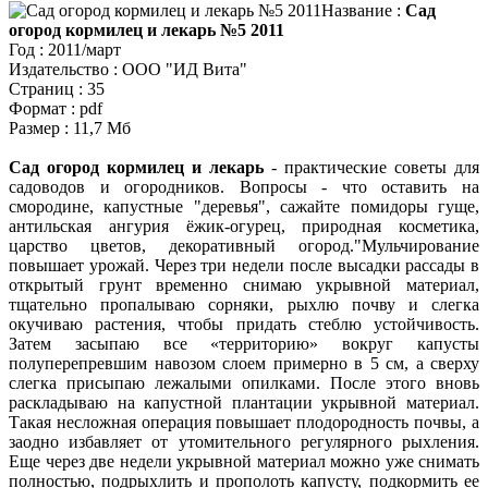
Название :
Сад
огород кормилец и лекарь №5 2011
Год : 2011/март
Издательство : ООО "ИД Вита"
Страниц : 35
Формат : pdf
Размер : 11,7 Мб
Сад огород кормилец и лекарь
- практические советы для
садоводов и огородников. Вопросы -
что оставить на
смородине, капустные "деревья", сажайте помидоры гуще,
антильская ангурия ёжик-огурец, природная косметика,
царство цветов, декоративный огород.
Мульчирование
повышает урожай. Через три недели после высадки рассады в
открытый грунт временно снимаю укрывной материал,
тщательно пропалываю сорняки, рыхлю почву и слегка
окучиваю растения, чтобы придать стеблю устойчивость.
Затем засыпаю все «территорию» вокруг капусты
полуперепревшим навозом слоем примерно в 5 см, а сверху
слегка присыпаю лежалыми опилками. После этого вновь
раскладываю на капустной плантации укрывной материал.
Такая несложная операция повышает плодородность почвы, а
заодно избавляет от утомительного регулярного рыхления.
Еще через две недели укрывной материал можно уже снимать
полностью, подрыхлить и прополоть капусту, подкормить ее