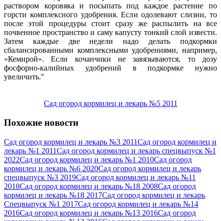
раствором коровяка и посыпать под каждое растение по
горсти комплексного удобрения. Если одолевают слизни, то
после этой процедуры стоит сразу же распылить на все
почвенное пространство и саму капусту тонкий слой извести.
Затем каждые две недели надо делать подкормки
сбалансированными комплексными удобрениями, например,
«Кемирой». Если кочанчики не завязываются, то дозу
фосфорно-калийных удобрений в подкормке нужно
увеличить.
Сад огород кормилец и лекарь №5 2011
Похожие новости
Сад огород кормилец и лекарь №3 2011
Сад огород кормилец и
лекарь №1 2011
Сад огород кормилец и лекарь cпецвыпуск №1
2022
Сад огород кормилец и лекарь №1 2010
Сад огород
кормилец и лекарь №6 2020
Сад огород кормилец и лекарь
спецвыпуск №3 2019
Сад огород кормилец и лекарь №11
2018
Сад огород кормилец и лекарь №18 2008
Сад огород
кормилец и лекарь №18 2017
Сад огород кормилец и лекарь
Спецвыпуск №1 2017
Сад огород кормилец и лекарь №14
2016
Сад огород кормилец и лекарь №13 2016
Сад огород