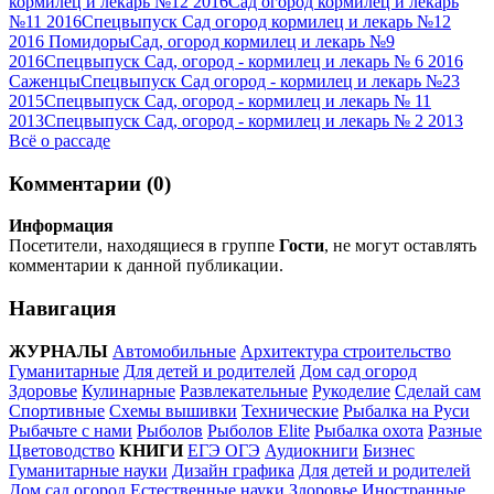
кормилец и лекарь №12 2016
Сад огород кормилец и лекарь
№11 2016
Спецвыпуск Сад огород кормилец и лекарь №12
2016 Помидоры
Сад, огород кормилец и лекарь №9
2016
Спецвыпуск Сад, огород - кормилец и лекарь № 6 2016
Саженцы
Спецвыпуск Сад огород - кормилец и лекарь №23
2015
Спецвыпуск Сад, огород - кормилец и лекарь № 11
2013
Спецвыпуск Сад, огород - кормилец и лекарь № 2 2013
Всё о рассаде
Комментарии (0)
Информация
Посетители, находящиеся в группе
Гости
, не могут оставлять
комментарии к данной публикации.
Навигация
ЖУРНАЛЫ
Автомобильные
Архитектура строительство
Гуманитарные
Для детей и родителей
Дом сад огород
Здоровье
Кулинарные
Развлекательные
Рукоделие
Сделай сам
Спортивные
Схемы вышивки
Технические
Рыбалка на Руси
Рыбачьте с нами
Рыболов
Рыболов Elite
Рыбалка охота
Разные
Цветоводство
КНИГИ
ЕГЭ ОГЭ
Аудиокниги
Бизнес
Гуманитарные науки
Дизайн графика
Для детей и родителей
Дом сад огород
Естественные науки
Здоровье
Иностранные