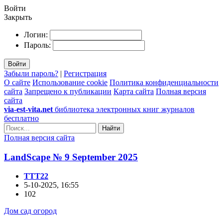
Войти
Закрыть
Логин:
Пароль:
Войти
Забыли пароль?
|
Регистрация
О сайте
Использование cookie
Политика конфиденциальности
сайта
Запрещено к публикации
Карта сайта
Полная версия
сайта
via-est-vita.net
библиотека электронных книг журналов
бесплатно
Найти
Полная версия сайта
LandScape № 9 September 2025
TTT22
5-10-2025, 16:55
102
Дом сад огород