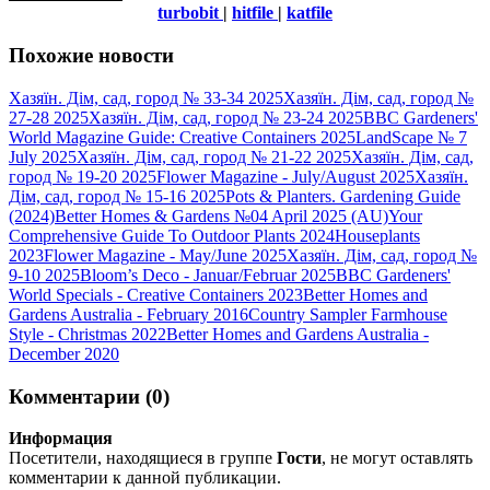
turbobit
|
hitfile
|
katfile
Похожие новости
Хазяїн. Дім, сад, город № 33-34 2025
Хазяїн. Дім, сад, город №
27-28 2025
Хазяїн. Дім, сад, город № 23-24 2025
BBC Gardeners'
World Magazine Guide: Creative Containers 2025
LandScape № 7
July 2025
Хазяїн. Дім, сад, город № 21-22 2025
Хазяїн. Дім, сад,
город № 19-20 2025
Flower Magazine - July/August 2025
Хазяїн.
Дім, сад, город № 15-16 2025
Pots & Planters. Gardening Guide
(2024)
Better Homes & Gardens №04 April 2025 (AU)
Your
Comprehensive Guide To Outdoor Plants 2024
Houseplants
2023
Flower Magazine - May/June 2025
Хазяїн. Дім, сад, город №
9-10 2025
Bloom’s Deco - Januar/Februar 2025
BBC Gardeners'
World Specials - Creative Containers 2023
Better Homes and
Gardens Australia - February 2016
Country Sampler Farmhouse
Style - Christmas 2022
Better Homes and Gardens Australia -
December 2020
Комментарии (0)
Информация
Посетители, находящиеся в группе
Гости
, не могут оставлять
комментарии к данной публикации.