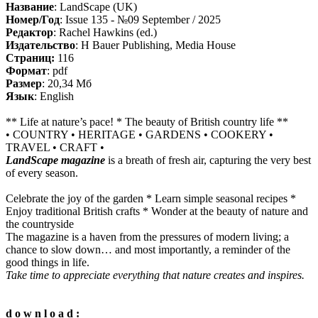
Название
: LandScape (UK)
Номер/Год
: Issue 135 - №09 September / 2025
Редактор
: Rachel Hawkins (ed.)
Издательство
: H Bauer Publishing, Media House
Cтраниц:
116
Формат
: pdf
Размер
: 20,34 Мб
Язык
: English
** Life at nature’s pace! * The beauty of British country life **
• COUNTRY • HERITAGE • GARDENS • COOKERY •
TRAVEL • CRAFT •
LandScape magazine
is a breath of fresh air, capturing the very best
of every season.
Celebrate the joy of the garden * Learn simple seasonal recipes *
Enjoy traditional British crafts * Wonder at the beauty of nature and
the countryside
The magazine is a haven from the pressures of modern living; a
chance to slow down… and most importantly, a reminder of the
good things in life.
Take time to appreciate everything that nature creates and inspires.
d o w n l o a d :