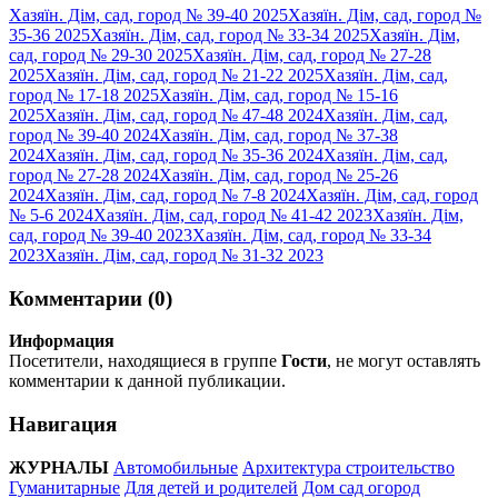
Хазяїн. Дім, сад, город № 39-40 2025
Хазяїн. Дім, сад, город №
35-36 2025
Хазяїн. Дім, сад, город № 33-34 2025
Хазяїн. Дім,
сад, город № 29-30 2025
Хазяїн. Дім, сад, город № 27-28
2025
Хазяїн. Дім, сад, город № 21-22 2025
Хазяїн. Дім, сад,
город № 17-18 2025
Хазяїн. Дім, сад, город № 15-16
2025
Хазяїн. Дім, сад, город № 47-48 2024
Хазяїн. Дім, сад,
город № 39-40 2024
Хазяїн. Дім, сад, город № 37-38
2024
Хазяїн. Дім, сад, город № 35-36 2024
Хазяїн. Дім, сад,
город № 27-28 2024
Хазяїн. Дім, сад, город № 25-26
2024
Хазяїн. Дім, сад, город № 7-8 2024
Хазяїн. Дім, сад, город
№ 5-6 2024
Хазяїн. Дім, сад, город № 41-42 2023
Хазяїн. Дім,
сад, город № 39-40 2023
Хазяїн. Дім, сад, город № 33-34
2023
Хазяїн. Дім, сад, город № 31-32 2023
Комментарии (0)
Информация
Посетители, находящиеся в группе
Гости
, не могут оставлять
комментарии к данной публикации.
Навигация
ЖУРНАЛЫ
Автомобильные
Архитектура строительство
Гуманитарные
Для детей и родителей
Дом сад огород