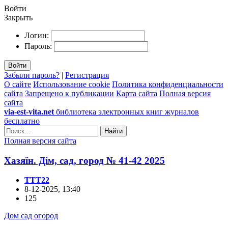
Войти
Закрыть
Логин:
Пароль:
Войти
Забыли пароль?
|
Регистрация
О сайте
Использование cookie
Политика конфиденциальности
сайта
Запрещено к публикации
Карта сайта
Полная версия
сайта
via-est-vita.net
библиотека электронных книг журналов
бесплатно
Найти
Полная версия сайта
Хазяїн. Дім, сад, город № 41-42 2025
TTT22
8-12-2025, 13:40
125
Дом сад огород