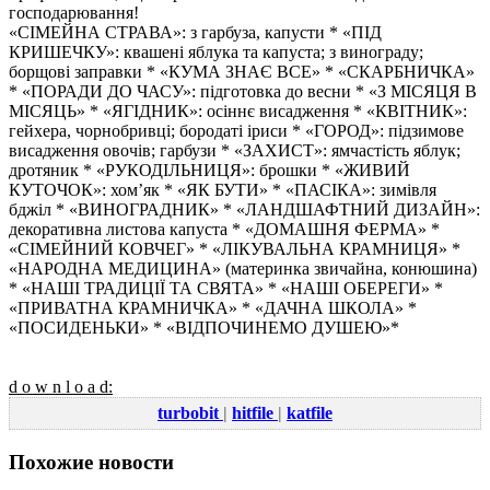
господарювання!
«СІМЕЙНА СТРАВА»: з гарбуза, капусти * «ПІД
КРИШЕЧКУ»: квашені яблука та капуста; з винограду;
борщові заправки * «КУМА ЗНАЄ ВСЕ» * «СКАРБНИЧКА»
* «ПОРАДИ ДО ЧАСУ»: підготовка до весни * «З МІСЯЦЯ В
МІСЯЦЬ» * «ЯГІДНИК»: осіннє висадження * «КВІТНИК»:
гейхера, чорнобривці; бородаті іриси * «ГОРОД»: підзимове
висадження овочів; гарбузи * «ЗАХИСТ»: ямчастість яблук;
дротяник * «РУКОДІЛЬНИЦЯ»: брошки * «ЖИВИЙ
КУТОЧОК»: хом’як * «ЯК БУТИ» * «ПАСІКА»: зимівля
бджіл * «ВИНОГРАДНИК» * «ЛАНДШАФТНИЙ ДИЗАЙН»:
декоративна листова капуста * «ДОМАШНЯ ФЕРМА» *
«СІМЕЙНИЙ КОВЧЕГ» * «ЛІКУВАЛЬНА КРАМНИЦЯ» *
«НАРОДНА МЕДИЦИНА» (материнка звичайна, конюшина)
* «НАШІ ТРАДИЦІЇ ТА СВЯТА» * «НАШІ ОБЕРЕГИ» *
«ПРИВАТНА КРАМНИЧКА» * «ДАЧНА ШКОЛА» *
«ПОСИДЕНЬКИ» * «ВІДПОЧИНЕМО ДУШЕЮ»*
d o w n l o a d:
turbobit
|
hitfile
|
katfile
Похожие новости