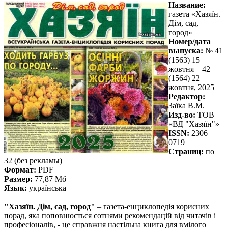
Название:
газета «Хазяїн.
Дім, сад,
город»
Номер/дата
выпуска:
№ 41
(1563) 15
жовтня – 42
(1564) 22
жовтня, 2025
Редактор:
Заїка В.М.
Изд-во:
ТОВ
«ВД "Хазяїн"»
ISSN:
2306–
0719
Страниц:
по
32 (без рекламы)
Формат:
PDF
Размер:
77,87 Мб
Язык:
українська
"Хазяїн. Дім, сад, город"
– газета-енциклопедія корисних
порад, яка поповнюється сотнями рекомендацій від читачів і
професіоналів, - це справжня настільна книга для вмілого