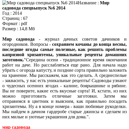
Название :
Мир
садовода спецвыпуск №6 2014
Год : 2014
Страниц : 67
Формат : pdf
Размер : 14,8 Мб
Мир садовода
- журнал дачных советов дачников и
огородников. Вопросы -
сохраняем кочаны до конца весны,
последние ягоды самые полезные, как решить проблемы
капризной хризантемы, уникальные рецепты домашних
заготовок.
Середина осени - традиционное время окончания
работ на даче. Но расслабляться еще рано. Для начала надо
убрать с огорода капусту, и поздние сорта правильно заложить
на хранение. Мы расскажем, как это сделать. А среднеспелые
- заквасить, у нас есть уникальные рецепты! Садоводы узнают
о чудесных осенних ягодах - калине, боярышнике и рябине.
Вы не поверите, какие есть вкусные сорта! И, кстати, из них
можно приготовить отличные заготовки. Затем мы
отправимся в цветник и выясним, как правильно посадить
хризантемы. Ну а в конце номера - ваши любимые рукоделки.
Мы найдем в дачном гардеробе старые джинсы и сделаем из
них милые и уютные украшения для дома.
.
мир садовода