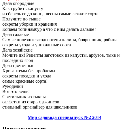
Дела огородные
Как срубить капусту
и сберечь ее до конца весны самые лежкие сорта
Получите по тыкве
секреты уборки и хранения
Копаем топинамбур а что с ним делать дальше?
Дела садавые
Самые полезные ягоды осени калина, боярышник, рябина
секреты ухода и уникальные сорта
Дела хозяйские
Мочите их! Рецепты заготовок из капусты, арбузов, тыкв и
последних ягод
Дела цветочные
Хризантемы без проблемы
секреты посадки и ухода
самые красивые сорта!
Рукоделки
Вот это вещь!
Светильник из тыквы
салфетки из старых джинсов
стильный органайзер для школьников
Мир садовода спецвыпуск №2 2014
Похожие новости