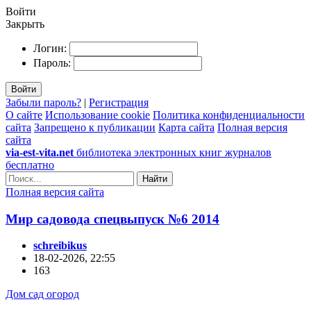
Войти
Закрыть
Логин:
Пароль:
Войти
Забыли пароль?
|
Регистрация
О сайте
Использование cookie
Политика конфиденциальности
сайта
Запрещено к публикации
Карта сайта
Полная версия
сайта
via-est-vita.net
библиотека электронных книг журналов
бесплатно
Найти
Полная версия сайта
Мир садовода спецвыпуск №6 2014
schreibikus
18-02-2026, 22:55
163
Дом сад огород