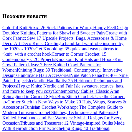
Похожие новости
Colorful Knit Soxx: 26 Sock Patterns for Warm, Happy Feet
Design
Doubles: Knitting Patterns for Shawl and Sweater Pairs
Create with
Cork Fabric: Sew 17 Upscale Projects; Bags, Accessories & Home
Decor
Art Deco Knits: Creating a hand-knit wardrobe inspired by
the 1920s - 1930s
Get Knooking: 35 quick and easy patterns to
“knit” with a crochet hook
Corner to Corner Crochet: 15
Contemporary C2C Projects
Knockout Knit Hats and Hoods
Knit
Cowl Pattern Ideas: 7 Free Knitted Cowl Patterns for
Women
Knitting Rugs: 39 Traditional, Contemporary, Innovative
Designs
Handmade Hair Accessories
Nine Patch Panache: 40+ Nine-
Patch Projects
Icelandic Handknits: 25 Heirloom Techniques and
Projects
Hygge Knits: Nordic and Fair Isle sweaters, scarves, hats,
and more to keep you cozy
Contemporary Cables: Classic Aran
Reimagined in Current Styles
Box Stitch Crochet: Use the Corner-
to-Corner Stitch in New Ways to Make 20 Hats, Wraps, Scarves &
Accessories
Tunisian Crochet Workshop: The Complete Guide to
Modern Tunisian Crochet Stitches, Techniques and Patterns
30
Knitted Headbands and Ear Warmers: Stylish Designs for Every
Occasion
Tributes and Treasures: 12 Vintage-inspired Quilts Made
With Reproduction Prints
Crocheting Rugs: 40 Traditional,