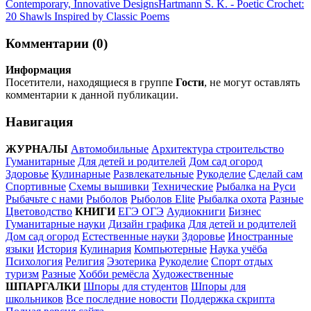
Contemporary, Innovative Designs
Hartmann S. K. - Poetic Crochet:
20 Shawls Inspired by Classic Poems
Комментарии (0)
Информация
Посетители, находящиеся в группе
Гости
, не могут оставлять
комментарии к данной публикации.
Навигация
ЖУРНАЛЫ
Автомобильные
Архитектура строительство
Гуманитарные
Для детей и родителей
Дом сад огород
Здоровье
Кулинарные
Развлекательные
Рукоделие
Сделай сам
Спортивные
Схемы вышивки
Технические
Рыбалка на Руси
Рыбачьте с нами
Рыболов
Рыболов Elite
Рыбалка охота
Разные
Цветоводство
КНИГИ
ЕГЭ ОГЭ
Аудиокниги
Бизнес
Гуманитарные науки
Дизайн графика
Для детей и родителей
Дом сад огород
Естественные науки
Здоровье
Иностранные
языки
История
Кулинария
Компьютерные
Наука учёба
Психология
Религия
Эзотерика
Рукоделие
Спорт отдых
туризм
Разные
Хобби ремёсла
Художественные
ШПАРГАЛКИ
Шпоры для студентов
Шпоры для
школьников
Все последние новости
Поддержка скрипта