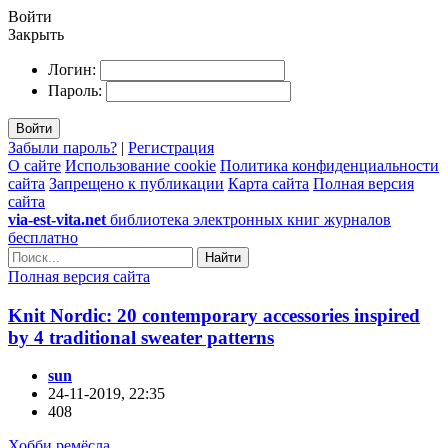
Войти
Закрыть
Логин:
Пароль:
Войти
Забыли пароль?
|
Регистрация
О сайте
Использование cookie
Политика конфиденциальности
сайта
Запрещено к публикации
Карта сайта
Полная версия
сайта
via-est-vita.net
библиотека электронных книг журналов
бесплатно
Найти
Полная версия сайта
Knit Nordic: 20 contemporary accessories inspired
by 4 traditional sweater patterns
sun
24-11-2019, 22:35
408
Хобби ремёсла