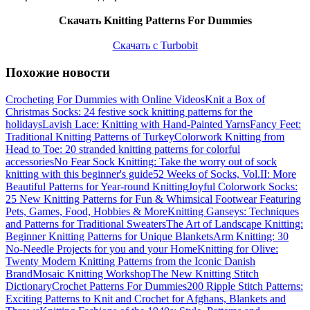
Скачать Knitting Patterns For Dummies
Скачать с Turbobit
Похожие новости
Crocheting For Dummies with Online Videos
Knit a Box of
Christmas Socks: 24 festive sock knitting patterns for the
holidays
Lavish Lace: Knitting with Hand-Painted Yarns
Fancy Feet:
Traditional Knitting Patterns of Turkey
Colorwork Knitting from
Head to Toe: 20 stranded knitting patterns for colorful
accessories
No Fear Sock Knitting: Take the worry out of sock
knitting with this beginner's guide
52 Weeks of Socks, Vol.II: More
Beautiful Patterns for Year-round Knitting
Joyful Colorwork Socks:
25 New Knitting Patterns for Fun & Whimsical Footwear Featuring
Pets, Games, Food, Hobbies & More
Knitting Ganseys: Techniques
and Patterns for Traditional Sweaters
The Art of Landscape Knitting:
Beginner Knitting Patterns for Unique Blankets
Arm Knitting: 30
No-Needle Projects for you and your Home
Knitting for Olive:
Twenty Modern Knitting Patterns from the Iconic Danish
Brand
Mosaic Knitting Workshop
The New Knitting Stitch
Dictionary
Crochet Patterns For Dummies
200 Ripple Stitch Patterns:
Exciting Patterns to Knit and Crochet for Afghans, Blankets and