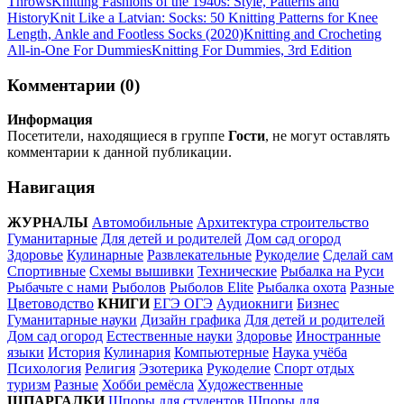
Throws
Knitting Fashions of the 1940s: Style, Patterns and
History
Knit Like a Latvian: Socks: 50 Knitting Patterns for Knee
Length, Ankle and Footless Socks (2020)
Knitting and Crocheting
All-in-One For Dummies
Knitting For Dummies, 3rd Edition
Комментарии (0)
Информация
Посетители, находящиеся в группе
Гости
, не могут оставлять
комментарии к данной публикации.
Навигация
ЖУРНАЛЫ
Автомобильные
Архитектура строительство
Гуманитарные
Для детей и родителей
Дом сад огород
Здоровье
Кулинарные
Развлекательные
Рукоделие
Сделай сам
Спортивные
Схемы вышивки
Технические
Рыбалка на Руси
Рыбачьте с нами
Рыболов
Рыболов Elite
Рыбалка охота
Разные
Цветоводство
КНИГИ
ЕГЭ ОГЭ
Аудиокниги
Бизнес
Гуманитарные науки
Дизайн графика
Для детей и родителей
Дом сад огород
Естественные науки
Здоровье
Иностранные
языки
История
Кулинария
Компьютерные
Наука учёба
Психология
Религия
Эзотерика
Рукоделие
Спорт отдых
туризм
Разные
Хобби ремёсла
Художественные
ШПАРГАЛКИ
Шпоры для студентов
Шпоры для