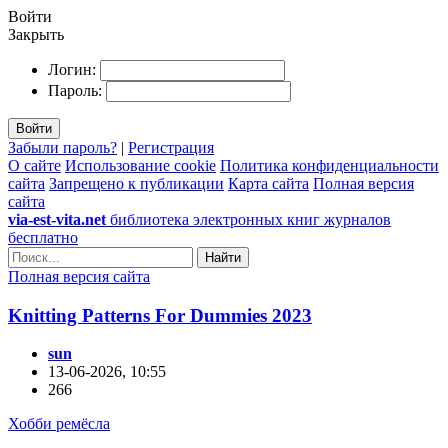
Войти
Закрыть
Логин:
Пароль:
Войти
Забыли пароль?
|
Регистрация
О сайте
Использование cookie
Политика конфиденциальности
сайта
Запрещено к публикации
Карта сайта
Полная версия
сайта
via-est-vita.net
библиотека электронных книг журналов
бесплатно
Найти
Полная версия сайта
Knitting Patterns For Dummies 2023
sun
13-06-2026, 10:55
266
Хобби ремёсла