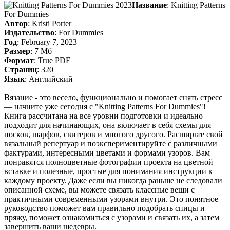
Название
: Knitting Patterns
For Dummies
Автор
: Kristi Porter
Издательство
: For Dummies
Год
: February 7, 2023
Размер
: 7 Мб
Формат
: True PDF
Страниц
: 320
Язык
: Английский
Вязание - это весело, функционально и помогает снять стресс
― начните уже сегодня с "Knitting Patterns For Dummies"!
Книга рассчитана на все уровни подготовки и идеально
подходит для начинающих, она включает в себя схемы для
носков, шарфов, свитеров и многого другого. Расширьте свой
вязальный репертуар и поэкспериментируйте с различными
фактурами, интересными цветами и формами узоров. Вам
понравятся полноцветные фотографии проекта на цветной
вставке и полезные, простые для понимания инструкции к
каждому проекту. Даже если вы никогда раньше не следовали
описанной схеме, вы можете связать классные вещи с
практичными современными узорами внутри. Это понятное
руководство поможет вам правильно подобрать спицы и
пряжу, поможет ознакомиться с узорами и связать их, а затем
завершить ваши шедевры.