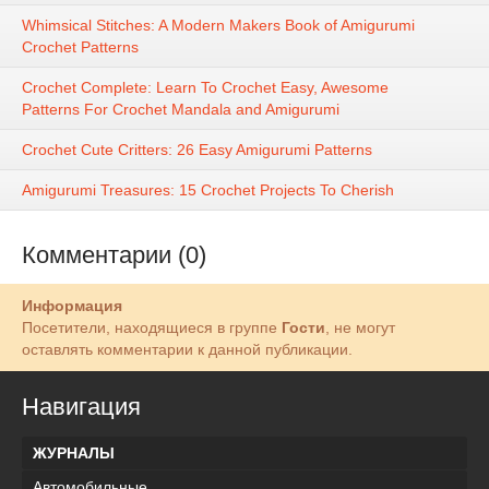
Whimsical Stitches: A Modern Makers Book of Amigurumi
Crochet Patterns
Crochet Complete: Learn To Crochet Easy, Awesome
Patterns For Crochet Mandala and Amigurumi
Crochet Cute Critters: 26 Easy Amigurumi Patterns
Amigurumi Treasures: 15 Crochet Projects To Cherish
Комментарии (0)
Информация
Посетители, находящиеся в группе
Гости
, не могут
оставлять комментарии к данной публикации.
Навигация
ЖУРНАЛЫ
Автомобильные