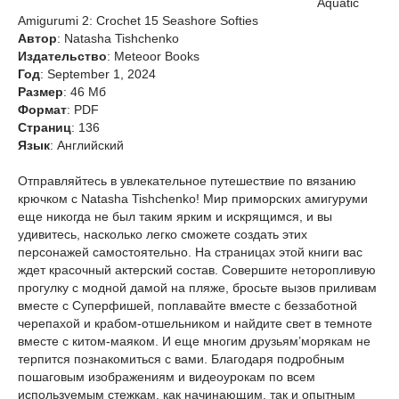
Aquatic
Amigurumi 2: Crochet 15 Seashore Softies
Автор
: Natasha Tishchenko
Издательство
: Meteoor Books
Год
: September 1, 2024
Размер
: 46 Мб
Формат
: PDF
Страниц
: 136
Язык
: Английский
Отправляйтесь в увлекательное путешествие по вязанию
крючком с Natasha Tishchenko! Мир приморских амигуруми
еще никогда не был таким ярким и искрящимся, и вы
удивитесь, насколько легко сможете создать этих
персонажей самостоятельно. На страницах этой книги вас
ждет красочный актерский состав. Совершите неторопливую
прогулку с модной дамой на пляже, бросьте вызов приливам
вместе с Суперфишей, поплавайте вместе с беззаботной
черепахой и крабом-отшельником и найдите свет в темноте
вместе с китом-маяком. И еще многим друзьям’морякам не
терпится познакомиться с вами. Благодаря подробным
пошаговым изображениям и видеоурокам по всем
используемым стежкам, как начинающим, так и опытным