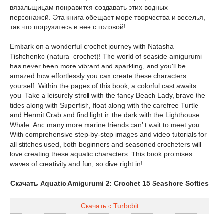
вязальщицам понравится создавать этих водных
персонажей. Эта книга обещает море творчества и веселья,
так что погрузитесь в нее с головой!
Embark on a wonderful crochet journey with Natasha
Tishchenko (natura_crochet)! The world of seaside amigurumi
has never been more vibrant and sparkling, and you'll be
amazed how effortlessly you can create these characters
yourself. Within the pages of this book, a colorful cast awaits
you. Take a leisurely stroll with the fancy Beach Lady, brave the
tides along with Superfish, float along with the carefree Turtle
and Hermit Crab and find light in the dark with the Lighthouse
Whale. And many more marine friends can’ t wait to meet you.
With comprehensive step-by-step images and video tutorials for
all stitches used, both beginners and seasoned crocheters will
love creating these aquatic characters. This book promises
waves of creativity and fun, so dive right in!
Скачать Aquatic Amigurumi 2: Crochet 15 Seashore Softies
Скачать с Turbobit