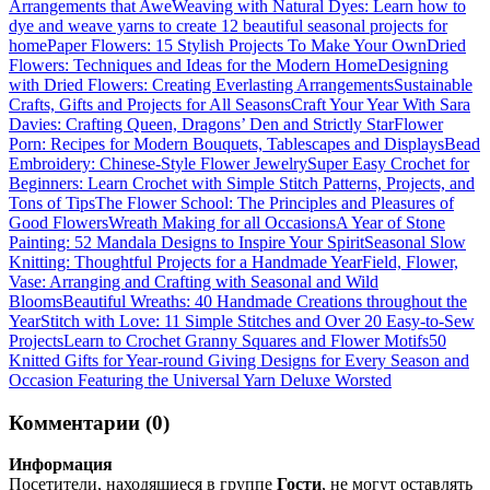
Arrangements that Awe
Weaving with Natural Dyes: Learn how to
dye and weave yarns to create 12 beautiful seasonal projects for
home
Paper Flowers: 15 Stylish Projects To Make Your Own
Dried
Flowers: Techniques and Ideas for the Modern Home
Designing
with Dried Flowers: Creating Everlasting Arrangements
Sustainable
Crafts, Gifts and Projects for All Seasons
Craft Your Year With Sara
Davies: Crafting Queen, Dragons’ Den and Strictly Star
Flower
Porn: Recipes for Modern Bouquets, Tablescapes and Displays
Bead
Embroidery: Chinese-Style Flower Jewelry
Super Easy Crochet for
Beginners: Learn Crochet with Simple Stitch Patterns, Projects, and
Tons of Tips
The Flower School: The Principles and Pleasures of
Good Flowers
Wreath Making for all Occasions
A Year of Stone
Painting: 52 Mandala Designs to Inspire Your Spirit
Seasonal Slow
Knitting: Thoughtful Projects for a Handmade Year
Field, Flower,
Vase: Arranging and Crafting with Seasonal and Wild
Blooms
Beautiful Wreaths: 40 Handmade Creations throughout the
Year
Stitch with Love: 11 Simple Stitches and Over 20 Easy-to-Sew
Projects
Learn to Crochet Granny Squares and Flower Motifs
50
Knitted Gifts for Year-round Giving Designs for Every Season and
Occasion Featuring the Universal Yarn Deluxe Worsted
Комментарии (0)
Информация
Посетители, находящиеся в группе
Гости
, не могут оставлять