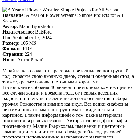
Название
: A Year of Flower Wreaths: Simple Projects for All
Seasons
Автор
: Malin Björkholm
Издательство
: Batsford
Год
: September 17, 2024
Размер
: 105 Мб
Формат
: PDF
Страниц
: 224
Язык
: Английский
Узнайте, как создавать красивые цветочные венки круглый
год. Украсьте свою входную дверь, стены и обеденный стол, а
также украсьте голову цветочными коронами.
В этой книге собраны 40 венков и цветочных композиций на
все случаи жизни и времена года, от первых весенних
радостей и цветущей зелени до летнего освещения и сбора
урожая, Рождества и зимних каникул. Все венки снабжены
четкими пошаговыми инструкциями в виде текста и
картинок, а также информацией о том, какие материалы
подходят для разных сезонов. Автор - флорист, фотограф и
писательница Малин Бьеркхольм, чьи венки и цветочные
композиции стали известны в Instagram благодаря своей
простоте и использованию натуральных материалов.