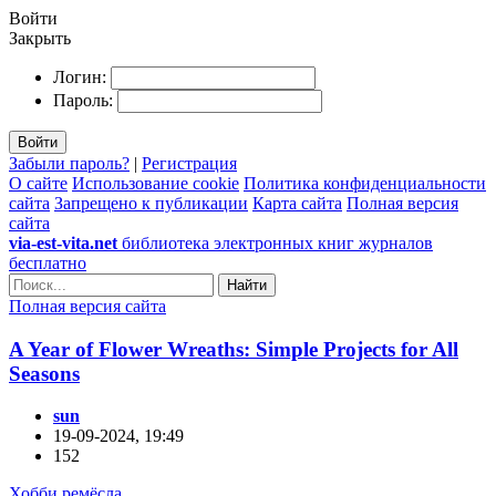
Войти
Закрыть
Логин:
Пароль:
Войти
Забыли пароль?
|
Регистрация
О сайте
Использование cookie
Политика конфиденциальности
сайта
Запрещено к публикации
Карта сайта
Полная версия
сайта
via-est-vita.net
библиотека электронных книг журналов
бесплатно
Найти
Полная версия сайта
A Year of Flower Wreaths: Simple Projects for All
Seasons
sun
19-09-2024, 19:49
152
Хобби ремёсла