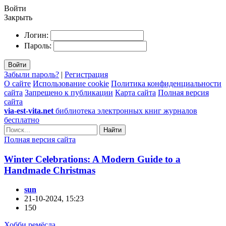
Войти
Закрыть
Логин:
Пароль:
Войти
Забыли пароль?
|
Регистрация
О сайте
Использование cookie
Политика конфиденциальности
сайта
Запрещено к публикации
Карта сайта
Полная версия
сайта
via-est-vita.net
библиотека электронных книг журналов
бесплатно
Найти
Полная версия сайта
Winter Celebrations: A Modern Guide to a
Handmade Christmas
sun
21-10-2024, 15:23
150
Хобби ремёсла