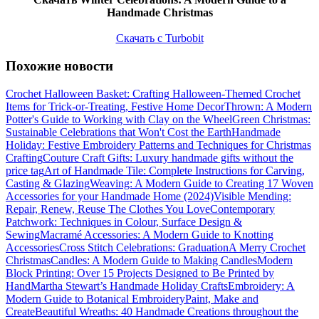
Handmade Christmas
Скачать с Turbobit
Похожие новости
Crochet Halloween Basket: Crafting Halloween-Themed Crochet
Items for Trick-or-Treating, Festive Home Decor
Thrown: A Modern
Potter's Guide to Working with Clay on the Wheel
Green Christmas:
Sustainable Celebrations that Won't Cost the Earth
Handmade
Holiday: Festive Embroidery Patterns and Techniques for Christmas
Crafting
Couture Craft Gifts: Luxury handmade gifts without the
price tag
Art of Handmade Tile: Complete Instructions for Carving,
Casting & Glazing
Weaving: A Modern Guide to Creating 17 Woven
Accessories for your Handmade Home (2024)
Visible Mending:
Repair, Renew, Reuse The Clothes You Love
Contemporary
Patchwork: Techniques in Colour, Surface Design &
Sewing
Macramé Accessories: A Modern Guide to Knotting
Accessories
Cross Stitch Celebrations: Graduation
A Merry Crochet
Christmas
Candles: A Modern Guide to Making Candles
Modern
Block Printing: Over 15 Projects Designed to Be Printed by
Hand
Martha Stewart’s Handmade Holiday Crafts
Embroidery: A
Modern Guide to Botanical Embroidery
Paint, Make and
Create
Beautiful Wreaths: 40 Handmade Creations throughout the