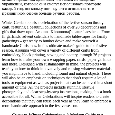
украшений, которые они смогут использовать повторно
каждый год, поскольку они научатся использовать в
праздничном сезоне больше ручной работы.
Winter Celebrationsis a celebration of the festive season through
craft, featuring a beautiful collections of over 20 decorations and
gifts that draw upon Arounna Khounnoraj's natural aesthetic. From
fir garlands, advent calendars to handmade tablescapes for family
gatherings – get ready to hunker down and make yourself a
handmade Christmas. In this ultimate maker's guide to the festive
season, Arounna will cover a variety of different crafts from
embroidery, block printing, sewing and pottery, through 26 projects
learn how to make your own wrapping paper, cards, paper garlands
and more. Designed with sustainability in mind, the projects will
teach you how to think innovatively and reusing whatever materials
you might have to hand, including found and natural objects. There
will also be an emphasis on techniques that don’t require a lot of
tools or equipment as well as projects that can be achieved in a short
amount of time. All the projects include stunning lifestyle
photography and clear step-by-step instructions, making this a book
accessible for all. Winter Celebrations will inspire readers to create
decorations that they can reuse each year as they learn to embrace a
more handmade approach to the festive season.
Скачать Winter Celebrations: A Modern Guide to a