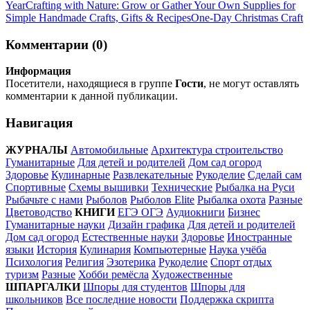
Year
Crafting with Nature: Grow or Gather Your Own Supplies for
Simple Handmade Crafts, Gifts & Recipes
One-Day Christmas Craft
Комментарии (0)
Информация
Посетители, находящиеся в группе
Гости
, не могут оставлять
комментарии к данной публикации.
Навигация
ЖУРНАЛЫ
Автомобильные
Архитектура строительство
Гуманитарные
Для детей и родителей
Дом сад огород
Здоровье
Кулинарные
Развлекательные
Рукоделие
Сделай сам
Спортивные
Схемы вышивки
Технические
Рыбалка на Руси
Рыбачьте с нами
Рыболов
Рыболов Elite
Рыбалка охота
Разные
Цветоводство
КНИГИ
ЕГЭ ОГЭ
Аудиокниги
Бизнес
Гуманитарные науки
Дизайн графика
Для детей и родителей
Дом сад огород
Естественные науки
Здоровье
Иностранные
языки
История
Кулинария
Компьютерные
Наука учёба
Психология
Религия
Эзотерика
Рукоделие
Спорт отдых
туризм
Разные
Хобби ремёсла
Художественные
ШПАРГАЛКИ
Шпоры для студентов
Шпоры для
школьников
Все последние новости
Поддержка скрипта