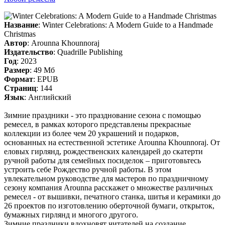
Название
: Winter Celebrations: A Modern Guide to a Handmade
Christmas
Автор
: Arounna Khounnoraj
Издательство
: Quadrille Publishing
Год
: 2023
Размер
: 49 Мб
Формат
: EPUB
Страниц
: 144
Язык
: Английский
Зимние праздники - это празднование сезона с помощью
ремесел, в рамках которого представлены прекрасные
коллекции из более чем 20 украшений и подарков,
основанных на естественной эстетике Arounna Khounnoraj. От
еловых гирлянд, рождественских календарей до скатерти
ручной работы для семейных посиделок – приготовьтесь
устроить себе Рождество ручной работы. В этом
увлекательном руководстве для мастеров по праздничному
сезону компания Arounna расскажет о множестве различных
ремесел - от вышивки, печатного станка, шитья и керамики до
26 проектов по изготовлению оберточной бумаги, открыток,
бумажных гирлянд и многого другого.
Зимние праздники вдохновят читателей на создание