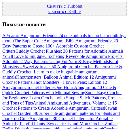
Скачать с Turbobit
Скачать с Katfile
Похожие новости
A Year of Amigurumi Friends: 24 cute animals to crochet month-by-
month
The Super Cute Amigurumi Bible
Amigurumi Friends: 20
Easy Patterns to Create 100+ Adorable Custom Crochet
Critters
Cuddly Crochet Plushies: 30 Patterns for Adorable Animals
You'll Love to Snuggle
Crocheting Reversible Amigurumi Projects:
Adorable 2-Way Patterns Using Fur Yarn & Easy Methods
Knot
Monsters - Sweet & treats: 50 Amigurumi Crochet Patterns
Cute &
Cuddly Crochet: Learn to make huggable amigurumi
animals
Knotmonsters: Balloon Animal Edition: 12 Amigurumi
Crochet Patterns
Knot Monsters - Flower Pens: Edition 12
Amigurumi Crochet Patterns
One-Hour Amigurumi: 40 Cute &
Quick Crochet Patterns with Minimal Sewing
Super Easy Crochet
for Beginners: Learn Crochet with Simple Stitch Patterns, Projects,
and Tons of Tips
Animal Amigurumi Adventures, Volume 1: 15
Crochet Patterns to Create Adorable Amigurumi Critters
Kawaii
Crochet Garden: 40 super cute amigurumi patterns for plants and
more
Too Cute Amigurumi: 30 Crochet Patterns for Adorable
Animals, Playful Plants, Sweet Treats and More
Crochet Zodiac
Dolls: Stitch the horoscope with astrological amigurumi
Crochet