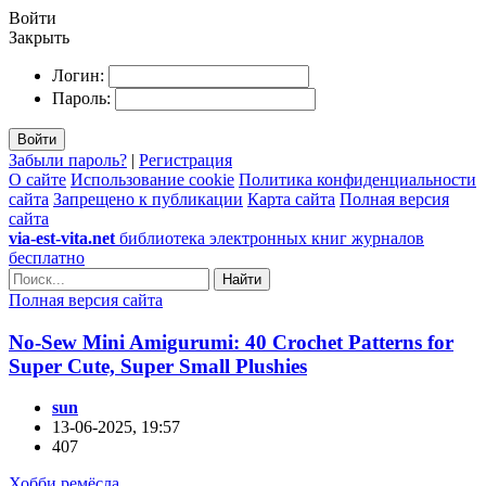
Войти
Закрыть
Логин:
Пароль:
Войти
Забыли пароль?
|
Регистрация
О сайте
Использование cookie
Политика конфиденциальности
сайта
Запрещено к публикации
Карта сайта
Полная версия
сайта
via-est-vita.net
библиотека электронных книг журналов
бесплатно
Найти
Полная версия сайта
No-Sew Mini Amigurumi: 40 Crochet Patterns for
Super Cute, Super Small Plushies
sun
13-06-2025, 19:57
407
Хобби ремёсла