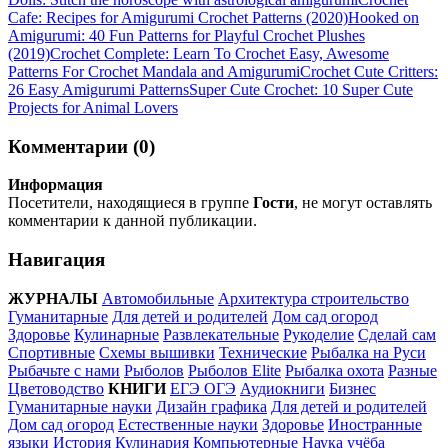
Cafe: Recipes for Amigurumi Crochet Patterns (2020)
Hooked on
Amigurumi: 40 Fun Patterns for Playful Crochet Plushes
(2019)
Crochet Complete: Learn To Crochet Easy, Awesome
Patterns For Crochet Mandala and Amigurumi
Crochet Cute Critters:
26 Easy Amigurumi Patterns
Super Cute Crochet: 10 Super Cute
Projects for Animal Lovers
Комментарии (0)
Информация
Посетители, находящиеся в группе
Гости
, не могут оставлять
комментарии к данной публикации.
Навигация
ЖУРНАЛЫ
Автомобильные
Архитектура строительство
Гуманитарные
Для детей и родителей
Дом сад огород
Здоровье
Кулинарные
Развлекательные
Рукоделие
Сделай сам
Спортивные
Схемы вышивки
Технические
Рыбалка на Руси
Рыбачьте с нами
Рыболов
Рыболов Elite
Рыбалка охота
Разные
Цветоводство
КНИГИ
ЕГЭ ОГЭ
Аудиокниги
Бизнес
Гуманитарные науки
Дизайн графика
Для детей и родителей
Дом сад огород
Естественные науки
Здоровье
Иностранные
языки
История
Кулинария
Компьютерные
Наука учёба