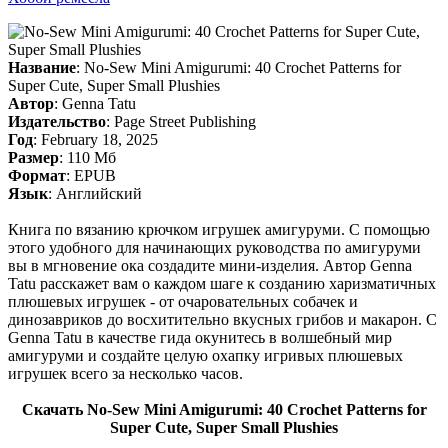
Название
: No-Sew Mini Amigurumi: 40 Crochet Patterns for
Super Cute, Super Small Plushies
Автор
: Genna Tatu
Издательство
: Page Street Publishing
Год
: February 18, 2025
Размер
: 110 Мб
Формат
: EPUB
Язык
: Английский
Книга по вязанию крючком игрушек амигуруми. С помощью
этого удобного для начинающих руководства по амигуруми
вы в мгновение ока создадите мини-изделия. Автор Genna
Tatu расскажет вам о каждом шаге к созданию харизматичных
плюшевых игрушек - от очаровательных собачек и
динозавриков до восхитительно вкусных грибов и макарон. С
Genna Tatu в качестве гида окунитесь в волшебный мир
амигуруми и создайте целую охапку игривых плюшевых
игрушек всего за несколько часов.
Скачать No-Sew Mini Amigurumi: 40 Crochet Patterns for
Super Cute, Super Small Plushies