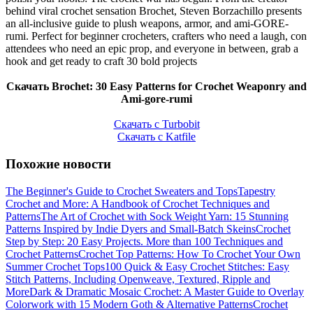
behind viral crochet sensation Brochet, Steven Borzachillo presents
an all-inclusive guide to plush weapons, armor, and ami-GORE-
rumi. Perfect for beginner crocheters, crafters who need a laugh, con
attendees who need an epic prop, and everyone in between, grab a
hook and get ready to craft 30 bold projects
Скачать Brochet: 30 Easy Patterns for Crochet Weaponry and
Ami-gore-rumi
Скачать с Turbobit
Скачать с Katfile
Похожие новости
The Beginner's Guide to Crochet Sweaters and Tops
Tapestry
Crochet and More: A Handbook of Crochet Techniques and
Patterns
The Art of Crochet with Sock Weight Yarn: 15 Stunning
Patterns Inspired by Indie Dyers and Small-Batch Skeins
Crochet
Step by Step: 20 Easy Projects. More than 100 Techniques and
Crochet Patterns
Crochet Top Patterns: How To Crochet Your Own
Summer Crochet Tops
100 Quick & Easy Crochet Stitches: Easy
Stitch Patterns, Including Openweave, Textured, Ripple and
More
Dark & Dramatic Mosaic Crochet: A Master Guide to Overlay
Colorwork with 15 Modern Goth & Alternative Patterns
Crochet