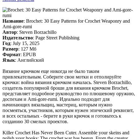
Название
: Brochet: 30 Easy Patterns for Crochet Weaponry and
Ami-gore-rumi
Автор
: Steven Borzachillo
Издательство
: Page Street Publishing
Год
: July 15, 2025
Размер
: 127 Мб
Формат
: EPUB
Язык
: Английский
Вязание крючком еще никогда не было таким
привлекательным. Соберите свои мотки и отполируйте
крючки: война вязания крючком началась. Steven Borzachillo,
создатель популярной броши для вязания крючком Brochet,
представляет подробное руководство по плюшевому оружию,
доспехам и Ami-gore-rumi. Идеально подходит для
начинающих вязальщиц, мастериц, которым нужно
посмеяться, участников, которым нужен эпический реквизит,
и всех остальных - берите в руки крючок и готовьтесь к
созданию 30 смелых проектов.
Killer Crochet Has Never Been Cuter. Assemble your skeins and
polish your hooks: The crochet war has begun. From the creator