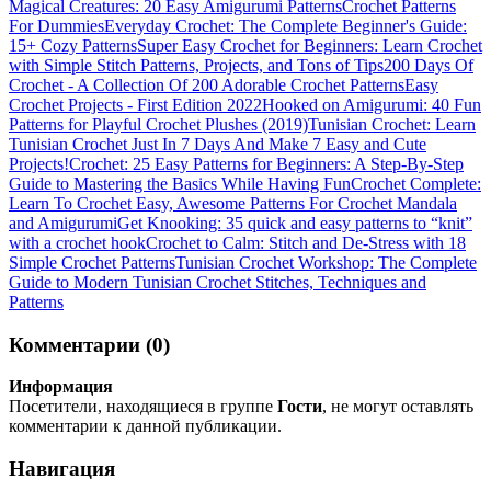
Magical Creatures: 20 Easy Amigurumi Patterns
Crochet Patterns
For Dummies
Everyday Crochet: The Complete Beginner's Guide:
15+ Cozy Patterns
Super Easy Crochet for Beginners: Learn Crochet
with Simple Stitch Patterns, Projects, and Tons of Tips
200 Days Of
Crochet - A Collection Of 200 Adorable Crochet Patterns
Easy
Crochet Projects - First Edition 2022
Hooked on Amigurumi: 40 Fun
Patterns for Playful Crochet Plushes (2019)
Tunisian Crochet: Learn
Tunisian Crochet Just In 7 Days And Make 7 Easy and Cute
Projects!
Crochet: 25 Easy Patterns for Beginners: A Step-By-Step
Guide to Mastering the Basics While Having Fun
Crochet Complete:
Learn To Crochet Easy, Awesome Patterns For Crochet Mandala
and Amigurumi
Get Knooking: 35 quick and easy patterns to “knit”
with a crochet hook
Crochet to Calm: Stitch and De-Stress with 18
Simple Crochet Patterns
Tunisian Crochet Workshop: The Complete
Guide to Modern Tunisian Crochet Stitches, Techniques and
Patterns
Комментарии (0)
Информация
Посетители, находящиеся в группе
Гости
, не могут оставлять
комментарии к данной публикации.
Навигация