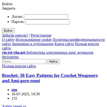
Войти
Закрыть
Логин:
Пароль:
Войти
Забыли пароль?
|
Регистрация
О сайте
Использование cookie
Политика конфиденциальности
сайта
Запрещено к публикации
Карта сайта
Полная версия
сайта
via-est-vita.net
библиотека электронных книг журналов
бесплатно
Найти
Полная версия сайта
Brochet: 30 Easy Patterns for Crochet Weaponry
and Ami-gore-rumi
sun
16-07-2025, 14:39
131
Хобби ремёсла