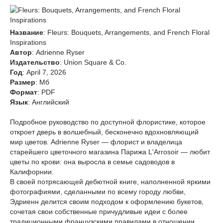
Название
: Fleurs: Bouquets, Arrangements, and French Floral
Inspirations
Автор
: Adrienne Ryser
Издательство
: Union Square & Co.
Год
: April 7, 2026
Размер
: Мб
Формат
: PDF
Язык
: Английский
Подробное руководство по доступной флористике, которое
откроет дверь в волшебный, бесконечно вдохновляющий
мир цветов. Adrienne Ryser — флорист и владелица
старейшего цветочного магазина Парижа L'Arrosoir — любит
цветы по крови: она выросла в семье садоводов в
Калифорнии.
В своей потрясающей дебютной книге, наполненной яркими
фотографиями, сделанными по всему городу любви,
Эдриенн делится своим подходом к оформлению букетов,
сочетая свои собственные причудливые идеи с более
традиционными французскими правилами в отношении