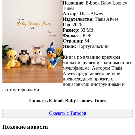
Название
: E-book Baby Looney
Tunes
Автор
: Thais Alwes
Издательство
: Thais Alwes
Год
: 2026
Размер
: 33 Мб
Формат
: PDF
Страниц
: 54
Язык
: Португальский
Книга по вязанию крючком
милых игрушек из одноименного
мультфильма. Автором Thais
Alwes представлено четыре
превосходных проекта с
пошаговыми инструкциями и
фотоматериалами.
Скачать E-book Baby Looney Tunes
Скачать с Turbobit
Похожие новости