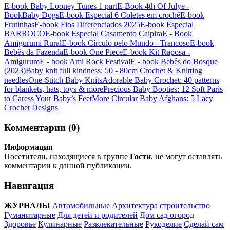
E-book Baby Looney Tunes 1 part
E-Book 4th Of Julye -
Book
Baby Dogs
E-book Especial 6 Coletes em crochê
E-book
Frutinhas
E-book Fios Diferenciados 2025
E-book Especial
BARROCO
E-book Especial Casamento Caipira
E - Book
Amigurumi Rural
E-book Círculo pelo Mundo - Trancoso
E-book
Bebês da Fazenda
E-book One Piece
E-book Kit Raposa -
Amigurum
E - book Ami Rock Festival
E - book Bebês do Bosque
(2023)
Baby knit full kindness: 50 - 80cm Crochet & Knitting
needles
One-Stitch Baby Knits
Adorable Baby Crochet: 40 patterns
for blankets, hats, toys & more
Precious Baby Booties: 12 Soft Paris
to Caress Your Baby’s Feet
More Circular Baby Afghans: 5 Lacy
Crochet Designs
Комментарии (0)
Информация
Посетители, находящиеся в группе
Гости
, не могут оставлять
комментарии к данной публикации.
Навигация
ЖУРНАЛЫ
Автомобильные
Архитектура строительство
Гуманитарные
Для детей и родителей
Дом сад огород
Здоровье
Кулинарные
Развлекательные
Рукоделие
Сделай сам