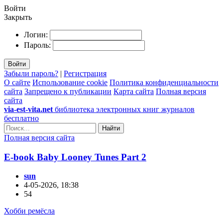
Войти
Закрыть
Логин:
Пароль:
Войти
Забыли пароль?
|
Регистрация
О сайте
Использование cookie
Политика конфиденциальности
сайта
Запрещено к публикации
Карта сайта
Полная версия
сайта
via-est-vita.net
библиотека электронных книг журналов
бесплатно
Найти
Полная версия сайта
E-book Baby Looney Tunes Part 2
sun
4-05-2026, 18:38
54
Хобби ремёсла