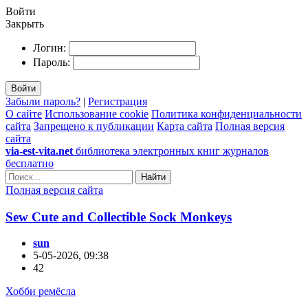
Войти
Закрыть
Логин:
Пароль:
Войти
Забыли пароль?
|
Регистрация
О сайте
Использование cookie
Политика конфиденциальности
сайта
Запрещено к публикации
Карта сайта
Полная версия
сайта
via-est-vita.net
библиотека электронных книг журналов
бесплатно
Найти
Полная версия сайта
Sew Cute and Collectible Sock Monkeys
sun
5-05-2026, 09:38
42
Хобби ремёсла