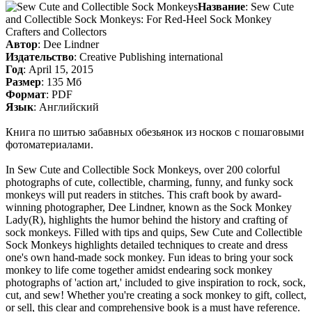
Название
: Sew Cute
and Collectible Sock Monkeys: For Red-Heel Sock Monkey
Crafters and Collectors
Автор
: Dee Lindner
Издательство
: Creative Publishing international
Год
: April 15, 2015
Размер
: 135 Мб
Формат
: PDF
Язык
: Английский
Книга по шитью забавных обезьянок из носков с пошаговыми
фотоматериалами.
In Sew Cute and Collectible Sock Monkeys, over 200 colorful
photographs of cute, collectible, charming, funny, and funky sock
monkeys will put readers in stitches. This craft book by award-
winning photographer, Dee Lindner, known as the Sock Monkey
Lady(R), highlights the humor behind the history and crafting of
sock monkeys. Filled with tips and quips, Sew Cute and Collectible
Sock Monkeys highlights detailed techniques to create and dress
one's own hand-made sock monkey. Fun ideas to bring your sock
monkey to life come together amidst endearing sock monkey
photographs of 'action art,' included to give inspiration to rock, sock,
cut, and sew! Whether you're creating a sock monkey to gift, collect,
or sell, this clear and comprehensive book is a must have reference.