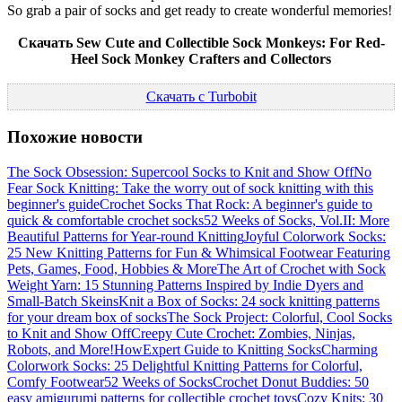
So grab a pair of socks and get ready to create wonderful memories!
Скачать Sew Cute and Collectible Sock Monkeys: For Red-
Heel Sock Monkey Crafters and Collectors
Скачать с Turbobit
Похожие новости
The Sock Obsession: Supercool Socks to Knit and Show Off
No
Fear Sock Knitting: Take the worry out of sock knitting with this
beginner's guide
Crochet Socks That Rock: A beginner's guide to
quick & comfortable crochet socks
52 Weeks of Socks, Vol.II: More
Beautiful Patterns for Year-round Knitting
Joyful Colorwork Socks:
25 New Knitting Patterns for Fun & Whimsical Footwear Featuring
Pets, Games, Food, Hobbies & More
The Art of Crochet with Sock
Weight Yarn: 15 Stunning Patterns Inspired by Indie Dyers and
Small-Batch Skeins
Knit a Box of Socks: 24 sock knitting patterns
for your dream box of socks
The Sock Project: Colorful, Cool Socks
to Knit and Show Off
Creepy Cute Crochet: Zombies, Ninjas,
Robots, and More!
HowExpert Guide to Knitting Socks
Charming
Colorwork Socks: 25 Delightful Knitting Patterns for Colorful,
Comfy Footwear
52 Weeks of Socks
Crochet Donut Buddies: 50
easy amigurumi patterns for collectible crochet toys
Cozy Knits: 30