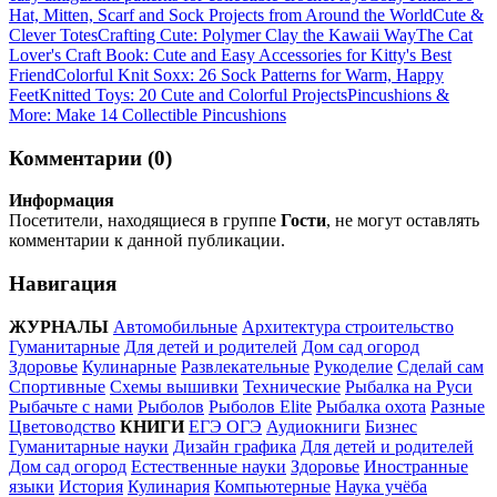
Hat, Mitten, Scarf and Sock Projects from Around the World
Cute &
Clever Totes
Crafting Cute: Polymer Clay the Kawaii Way
The Cat
Lover's Craft Book: Cute and Easy Accessories for Kitty's Best
Friend
Colorful Knit Soxx: 26 Sock Patterns for Warm, Happy
Feet
Knitted Toys: 20 Cute and Colorful Projects
Pincushions &
More: Make 14 Collectible Pincushions
Комментарии (0)
Информация
Посетители, находящиеся в группе
Гости
, не могут оставлять
комментарии к данной публикации.
Навигация
ЖУРНАЛЫ
Автомобильные
Архитектура строительство
Гуманитарные
Для детей и родителей
Дом сад огород
Здоровье
Кулинарные
Развлекательные
Рукоделие
Сделай сам
Спортивные
Схемы вышивки
Технические
Рыбалка на Руси
Рыбачьте с нами
Рыболов
Рыболов Elite
Рыбалка охота
Разные
Цветоводство
КНИГИ
ЕГЭ ОГЭ
Аудиокниги
Бизнес
Гуманитарные науки
Дизайн графика
Для детей и родителей
Дом сад огород
Естественные науки
Здоровье
Иностранные
языки
История
Кулинария
Компьютерные
Наука учёба