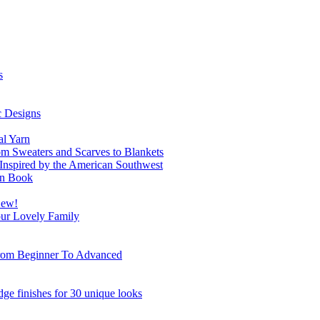
s
c Designs
al Yarn
om Sweaters and Scarves to Blankets
 Inspired by the American Southwest
ern Book
Sew!
Your Lovely Family
From Beginner To Advanced
ge finishes for 30 unique looks