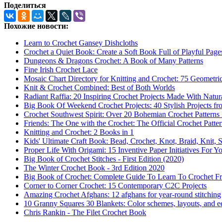
Поделиться
Похожие новости:
Learn to Crochet Gansey Dishcloths
Crochet a Quiet Book: Create a Soft Book Full of Playful Page
Dungeons & Dragons Crochet: A Book of Many Patterns
Fine Irish Crochet Lace
Mosaic Chart Directory for Knitting and Crochet: 75 Geometri
Knit & Crochet Combined: Best of Both Worlds
Radiant Raffia: 20 Inspiring Crochet Projects Made With Natur
Big Book Of Weekend Crochet Projects: 40 Stylish Projects fr
Crochet Southwest Spirit: Over 20 Bohemian Crochet Patterns
Friends: The One with the Crochet: The Official Crochet Patt
Knitting and Crochet: 2 Books in 1
Kids' Ultimate Craft Book: Bead, Crochet, Knot, Braid, Knit, 
Proper Life With Origami: 15 Inventive Paper Initiatives For 
Big Book of Crochet Stitches - First Edition (2020)
The Winter Crochet Book - 3rd Edition 2020
Big Book of Crochet: Complete Guide To Learn To Crochet 
Corner to Corner Crochet: 15 Contemporary C2C Projects
Amazing Crochet Afghans: 12 afghans for year-round stitching
10 Granny Squares 30 Blankets: Color schemes, layouts, and ed
Chris Rankin - The Filet Crochet Book