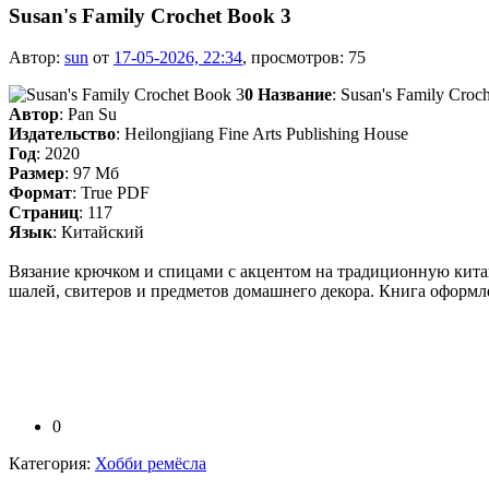
Susan's Family Crochet Book 3
Автор:
sun
от
17-05-2026, 22:34
, просмотров: 75
0
Название
: Susan's Family Croc
Автор
: Pan Su
Издательство
: Heilongjiang Fine Arts Publishing House
Год
: 2020
Размер
: 97 Мб
Формат
: True PDF
Страниц
: 117
Язык
: Китайский
Вязание крючком и спицами с акцентом на традиционную китай
шалей, свитеров и предметов домашнего декора. Книга оформ
0
Категория:
Хобби ремёсла