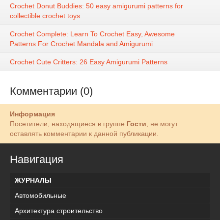
Crochet Donut Buddies: 50 easy amigurumi patterns for
collectible crochet toys
Crochet Complete: Learn To Crochet Easy, Awesome
Patterns For Crochet Mandala and Amigurumi
Crochet Cute Critters: 26 Easy Amigurumi Patterns
Комментарии (0)
Информация
Посетители, находящиеся в группе
Гости
, не могут
оставлять комментарии к данной публикации.
Навигация
ЖУРНАЛЫ
Автомобильные
Архитектура строительство