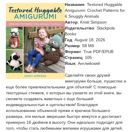
Название
: Textured Huggable
Amigurumi: Crochet Patterns for
6 Snuggly Animals
Автор
: Kristi Simpson
Издательство
: Stackpole
Books
Год
: August 18, 2026
Размер
: 58 Мб
Формат
: True PDF/EPUB
Страниц
: 105
Язык
: Английский
Сделайте своих друзей
амигуруми больше, пушистее и
еще более привлекательными для объятий! С помощью
текстурных стежков, о которых вы узнаете из этой книги, вы
сможете создавать животных с еще большей
индивидуальностью и щегольством! Благодаря
использованию объемной пряжи и крючков большего
размера, эти милые зверюшки быстро вяжутся и достигают
примерно 16 дюймов в высоту. Они идеально подходят для
того, чтобы стать любимыми мягкими игрушками для детей,