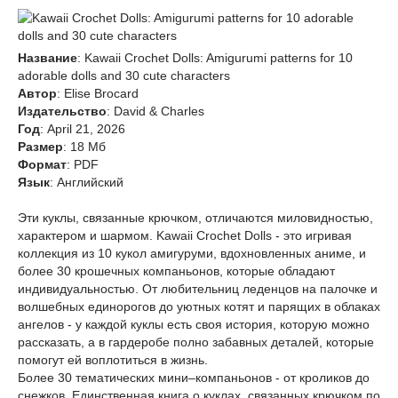
Название
: Kawaii Crochet Dolls: Amigurumi patterns for 10
adorable dolls and 30 cute characters
Автор
: Elise Brocard
Издательство
: David & Charles
Год
: April 21, 2026
Размер
: 18 Мб
Формат
: PDF
Язык
: Английский
Эти куклы, связанные крючком, отличаются миловидностью,
характером и шармом. Kawaii Crochet Dolls - это игривая
коллекция из 10 кукол амигуруми, вдохновленных аниме, и
более 30 крошечных компаньонов, которые обладают
индивидуальностью. От любительниц леденцов на палочке и
волшебных единорогов до уютных котят и парящих в облаках
ангелов - у каждой куклы есть своя история, которую можно
рассказать, а в гардеробе полно забавных деталей, которые
помогут ей воплотиться в жизнь.
Более 30 тематических мини–компаньонов - от кроликов до
снежков. Единственная книга о куклах, связанных крючком по