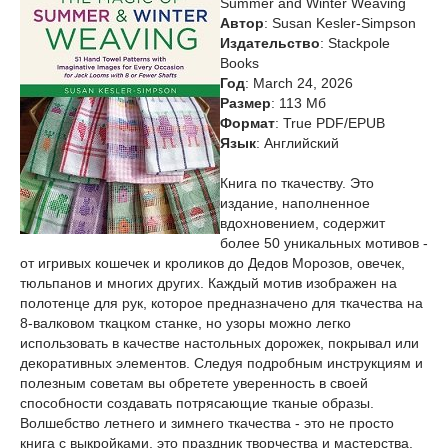
Summer and Winter Weaving
Автор
: Susan Kesler-Simpson
Издательство
: Stackpole
Books
Год
: March 24, 2026
Размер
: 113 Мб
Формат
: True PDF/EPUB
Язык
: Английский
Книга по ткачеству. Это
издание, наполненное
вдохновением, содержит
более 50 уникальных мотивов -
от игривых кошечек и кроликов до Дедов Морозов, овечек,
тюльпанов и многих других. Каждый мотив изображен на
полотенце для рук, которое предназначено для ткачества на
8-валковом ткацком станке, но узоры можно легко
использовать в качестве настольных дорожек, покрывал или
декоративных элементов. Следуя подробным инструкциям и
полезным советам вы обретете уверенность в своей
способности создавать потрясающие тканые образы.
Волшебство летнего и зимнего ткачества - это не просто
книга с выкройками, это праздник творчества и мастерства.