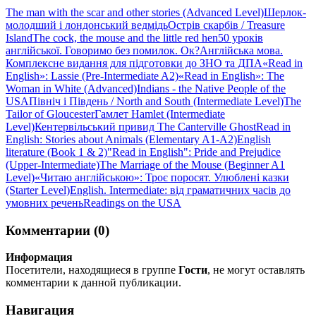
The man with the scar and other stories (Advanced Level)
Шерлок-
молодший і лондонський ведмідь
Острів скарбів / Treasure
Island
The cock, the mouse and the little red hen
50 уроків
англійської. Говоримо без помилок. Ок?
Англійська мова.
Комплексне видання для підготовки до ЗНО та ДПА
«Read in
English»: Lassie (Pre-Intermediate A2)
«Read in English»: The
Woman in White (Advanced)
Indians - the Native People of the
USA
Північ і Південь / North and South (Intermediate Level)
The
Tailor of Gloucester
Гамлет Hamlet (Intermediate
Level)
Кентервільський привид The Canterville Ghost
Read in
English: Stories about Animals (Elementary A1-A2)
English
literature (Book 1 & 2)
"Read in English": Pride and Prejudice
(Upper-Intermediate)
The Marriage of the Mouse (Beginner A1
Level)
«Читаю англійською»: Троє поросят. Улюблені казки
(Starter Level)
English. Intermediate: від граматичних часів до
умовних речень
Readings on the USA
Комментарии (0)
Информация
Посетители, находящиеся в группе
Гости
, не могут оставлять
комментарии к данной публикации.
Навигация