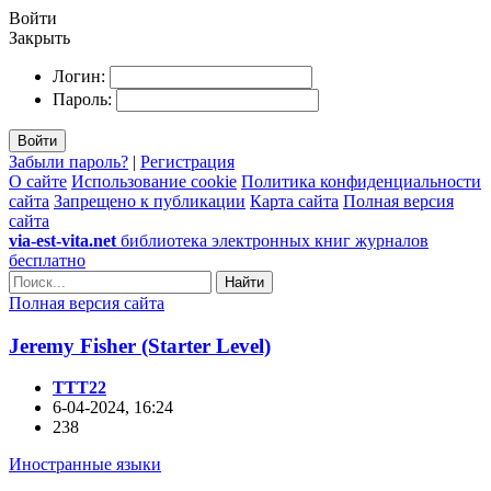
Войти
Закрыть
Логин:
Пароль:
Войти
Забыли пароль?
|
Регистрация
О сайте
Использование cookie
Политика конфиденциальности
сайта
Запрещено к публикации
Карта сайта
Полная версия
сайта
via-est-vita.net
библиотека электронных книг журналов
бесплатно
Найти
Полная версия сайта
Jeremy Fisher (Starter Level)
TTT22
6-04-2024, 16:24
238
Иностранные языки