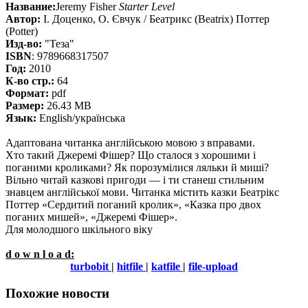
Название:
Jeremy Fisher
Starter Level
Автор:
І. Доценко, О. Євчук / Беатрикс (Beatrix) Поттер
(Potter)
Изд-во:
"Теза"
ISBN
: 9789668317507
Год:
2010
К-во стр.:
64
Формат:
pdf
Размер:
26.43 MB
Язык:
English/українська
Адаптована читанка англійською мовою з вправами.
Хто такий Джеремі Фішер? Що сталося з хорошими і
поганими кроликами? Як порозумілися ляльки й миші?
Вільно читай казкові пригоди — і ти станеш стильним
знавцем англійської мови. Читанка містить казки Беатрікс
Поттер «Сердитий поганий кролик», «Казка про двох
поганих мишей», «Джеремі Фішер».
Для молодшого шкільного віку
d o w n l o a d:
turbobit
|
hitfile
|
katfile
|
file-upload
Похожие новости