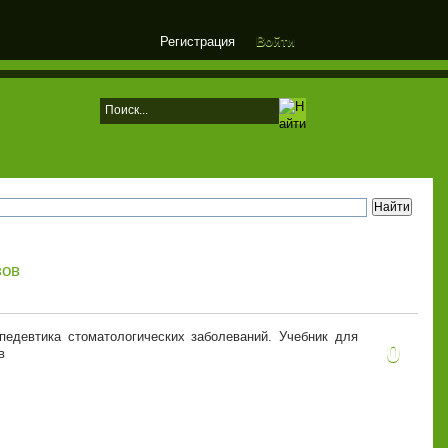
Регистрация
Войти
зов
педевтика стоматологических заболеваний. Учебник для
0
в