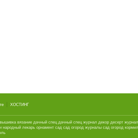
те
ХОСТИНГ
вышивка
вязание
дачный спец
дачный спец журнал
декор
десерт
журна
и
народный лекарь
орнамент
сад
сад огород журналы
сад огород кормил
оль