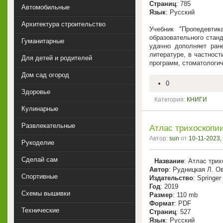
Страниц
: 785
Автомобильные
Язык
: Русский
Архитектура строительство
Учебник "Пропедевтик
образовательного стан
Гуманитарные
удачно дополняет ран
литературе, в частнос
Для детей и родителей
программ, стоматологи
Дом сад огород
0
Здоровье
Категория:
КНИГИ
Кулинарные
Развлекательные
Атлас трихоскопии
Автор:
sun
от
10-11-2023,
Рукоделие
Сделай сам
Название
: Атлас три
Автор
: Рудницкая Л. О
Спортивные
Издательство
: Springer
Год
: 2019
Схемы вышивки
Размер
: 110 mb
Формат
: PDF
Технические
Страниц
: 527
Язык
: Русский