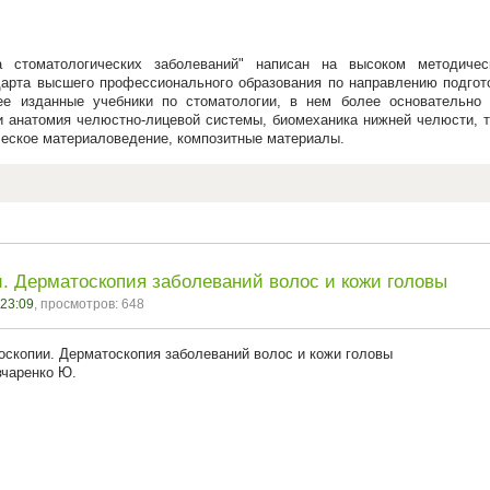
а стоматологических заболеваний" написан на высоком методичес
дарта высшего профессионального образования по направлению подгот
ее изданные учебники по стоматологии, в нем более основательно
ти анатомия челюстно-лицевой системы, биомеханика нижней челюсти, 
ческое материаловедение, композитные материалы.
. Дерматоскопия заболеваний волос и кожи головы
 23:09
, просмотров: 648
хоскопии. Дерматоскопия заболеваний волос и кожи головы
вчаренко Ю.