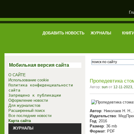
Гл
электронная библиотека
ДОБАВИТЬ НОВОСТЬ
ЖУРНАЛЫ
КНИГ
Мобильная версия сайта
О САЙТЕ
Использование cookie
Пропедевтика стом
Политика конфиденциальности
Автор:
sun
от
12-11-2023,
сайта
Запрещено к публикации
Оформление новости
Для журналистов
Расширенный поиск
Автор
: Николаев Н. Н.,
Все последние новости
Издательство
: МедПре
Карта сайта
Год
: 2016
Размер
: 36 mb
ЖУРНАЛЫ
Формат
: PDF