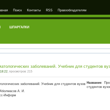
авная
Поиск
Контакты
RSS
Правообладателям
И
ШПАРГАЛКИ
атологических заболеваний. Учебник для студентов ву
 18:22
, просмотров: 215
Название
: Про
студентов вузо
 Аболмасов А. И.
сс-Информ