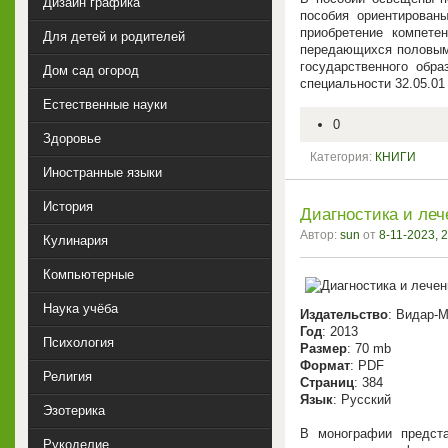
Дизайн графика
пособия ориентирован
приобретение компете
Для детей и родителей
передающихся половым 
государственного обра
Дом сад огород
специальности 32.05.0
Естественные науки
0
Здоровье
Категория:
КНИГИ
Иностранные языки
История
Диагностика и леч
Автор:
sun
от
8-11-2023, 
Кулинария
Компьютерные
Наука учёба
Издательство
: Видар-
Год
: 2013
Психология
Размер
: 70 mb
Формат
: PDF
Религия
Страниц
: 384
Язык
: Русский
Эзотерика
В монографии предст
Рукоделие