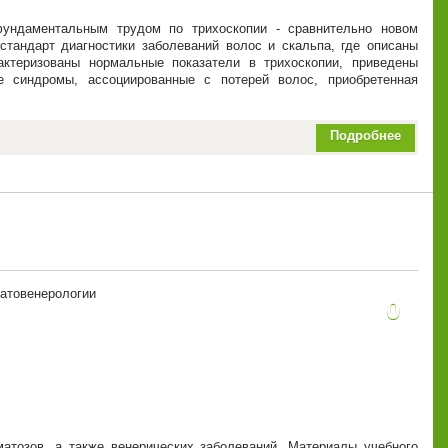
фундаментальным трудом по трихоскопии - сравнительно новом
 стандарт диагностики заболеваний волос и скальпа, где описаны
рактеризованы нормальные показатели в трихоскопии, приведены
ие синдромы, ассоциированные с потерей волос, приобретенная
Подробнее
матовенерологии
0
атозов, а также венерических заболеваний. Материалы учебного