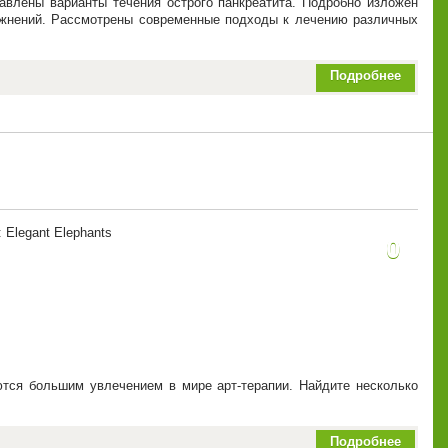
авлены варианты течения острого панкреатита. Подробно изложен
сложнений. Рассмотрены современные подходы к лечению различных
Подробнее
: Elegant Elephants
0
тся большим увлечением в мире арт-терапии. Найдите несколько
Подробнее