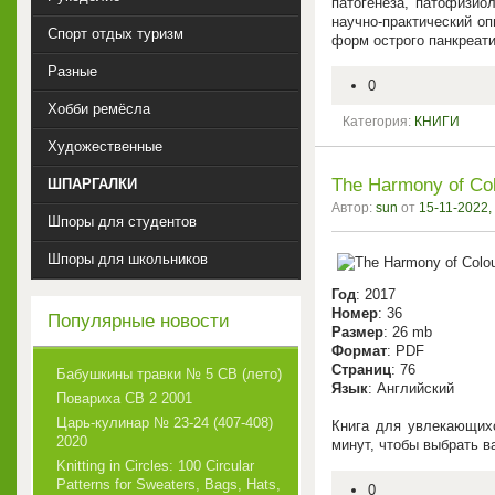
патогенеза, патофизио
научно-практический о
Спорт отдых туризм
форм острого панкреати
Разные
0
Хобби ремёсла
Категория:
КНИГИ
Художественные
The Harmony of Col
ШПАРГАЛКИ
Автор:
sun
от
15-11-2022,
Шпоры для студентов
Шпоры для школьников
Год
: 2017
Номер
: 36
Популярные новости
Размер
: 26 mb
Формат
: PDF
Страниц
: 76
Бабушкины травки № 5 СВ (лето)
Язык
: Английский
Повариха СВ 2 2001
Царь-кулинар № 23-24 (407-408)
Книга для увлекающихс
2020
минут, чтобы выбрать 
Knitting in Circles: 100 Circular
Patterns for Sweaters, Bags, Hats,
0