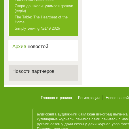
Скоро до школи: учимося граючи
(серія)
The Table: The Heartbeat of the
Home
Simply Sewing №149 2026
Архив
новостей
Новости партнеров
Главная страница
Регистрация
Новое на сай
аудиокнига
аудиокниги
баклажан
виноград
выпечка
кулинарные журналы
лечимся сами
лечитесь с нам
руками
сезон у дачи
сезон у дачи журнал
узор
фас
Показать все теги