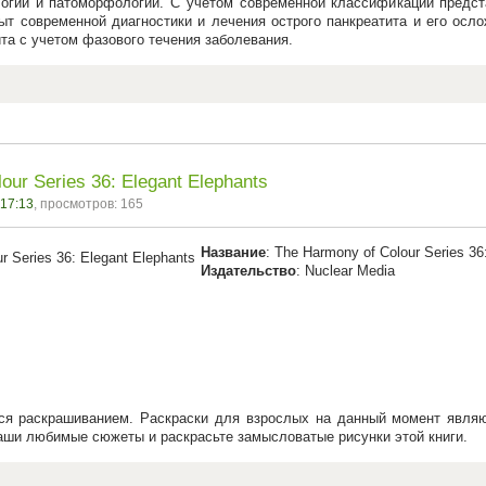
логии и патоморфологии. С учетом современной классификации предст
пыт современной диагностики и лечения острого панкреатита и его о
та с учетом фазового течения заболевания.
our Series 36: Elegant Elephants
 17:13
, просмотров: 165
Название
: The Harmony of Colour Series 36
Издательство
: Nuclear Media
я раскрашиванием. Раскраски для взрослых на данный момент являю
ваши любимые сюжеты и раскрасьте замысловатые рисунки этой книги.