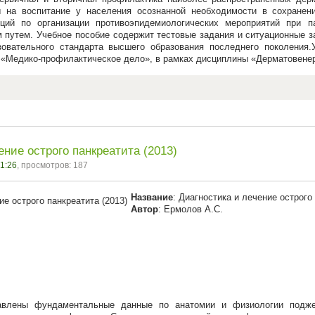
ы на воспитание у населения осознанной необходимости в сохранен
нций по организации противоэпидемиологических мероприятий при 
путем. Учебное пособие содержит тестовые задания и ситуационные з
зовательного стандарта высшего образования последнего поколения
1 «Медико-профилактическое дело», в рамках дисциплины «Дерматовене
ение острого панкреатита (2013)
21:26
, просмотров: 187
Название
: Диагностика и лечение острого
Автор
: Ермолов А.С.
М
авлены фундаментальные данные по анатомии и физиологии подже