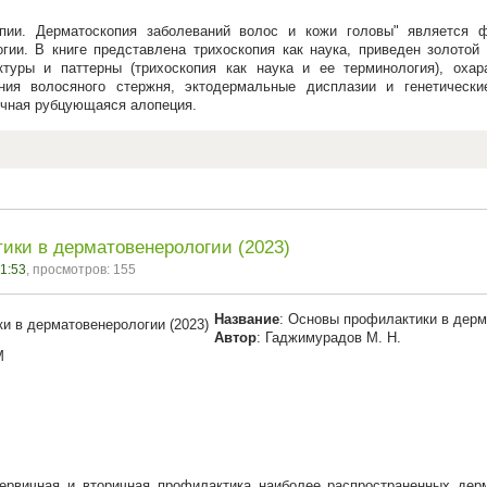
опии. Дерматоскопия заболеваний волос и кожи головы" является 
гии. В книге представлена трихоскопия как наука, приведен золотой
ктуры и паттерны (трихоскопия как наука и ее терминология), оха
ания волосяного стержня, эктодермальные дисплазии и генетическ
чная рубцующаяся алопеция.
ики в дерматовенерологии (2023)
21:53
, просмотров: 155
Название
: Основы профилактики в дер
Автор
: Гаджимурадов М. Н.
М
рвичная и вторичная профилактика наиболее распространенных дерм