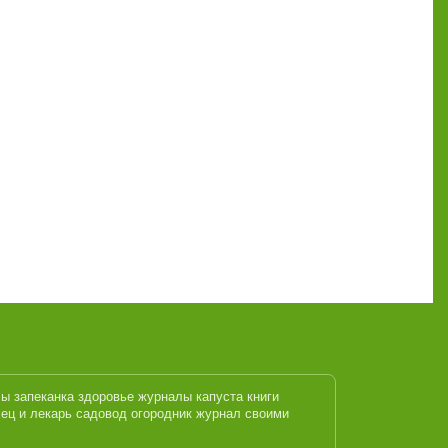
лы
запеканка
здоровье журналы
капуста
книги
ец и лекарь
садовод огородник журнал
своими