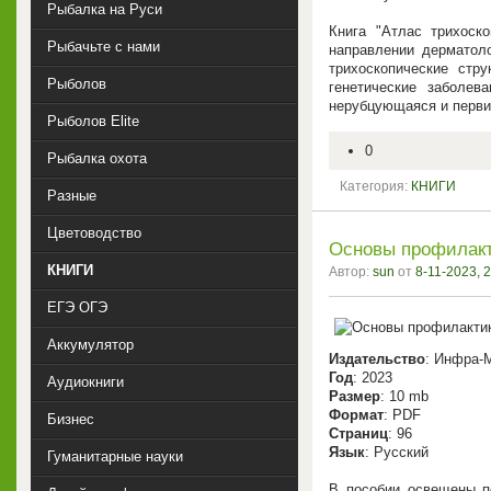
Рыбалка на Руси
Книга "Атлас трихоск
Рыбачьте с нами
направлении дерматоло
трихоскопические стру
Рыболов
генетические заболев
нерубцующаяся и перви
Рыболов Elite
0
Рыбалка охота
Категория:
КНИГИ
Разные
Цветоводство
Основы профилакт
КНИГИ
Автор:
sun
от
8-11-2023, 
ЕГЭ ОГЭ
Аккумулятор
Издательство
: Инфра-
Год
: 2023
Аудиокниги
Размер
: 10 mb
Формат
: PDF
Бизнес
Страниц
: 96
Язык
: Русский
Гуманитарные науки
В пособии освещены пе