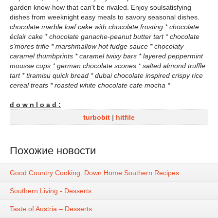
garden know-how that can't be rivaled. Enjoy soulsatisfying
dishes from weeknight easy meals to savory seasonal dishes.
chocolate marble loaf cake with chocolate frosting * chocolate
éclair cake * chocolate ganache-peanut butter tart * chocolate
s’mores trifle * marshmallow hot fudge sauce * chocolaty
caramel thumbprints * caramel twixy bars * layered peppermint
mousse cups * german chocolate scones * salted almond truffle
tart * tiramisu quick bread * dubai chocolate inspired crispy rice
cereal treats * roasted white chocolate cafe mocha *
d o w n l o a d :
turbobit
|
hitfile
Похожие новости
Good Country Cooking: Down Home Southern Recipes
Southern Living - Desserts
Taste of Austria – Desserts