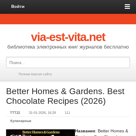
Войти
via-est-vita.net
библиотека электронных книг журналов бесплатно
Полная версия сайта
Better Homes & Gardens. Best
Chocolate Recipes (2026)
TTT22
31-01-2026, 16:28
111
Кулинарные
Название
: Better Homes &