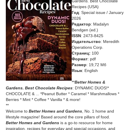
Gardens. Best Chocolate
Recipes (USA)
Год
: Special issue / January
2026
Редактор
: Madalyn
Bendgen (ed.)
ISSN
: 2473-8425
Издательство
: Meredith
Operations Corp.
Cтраниц:
100
Формат
: pdf
Размер
: 19,72 Мб
Язык
: English
**
Better Homes &
Gardens. Best Chocolate Recipes
: DYNAMIC DUOS!*
CHOCOLATE & ... *Peanut Butter * Caramel * Marshmallows *
Berries * Mint * Coffee * Vanilla * & more!
**
Welcome to
Better Homes and Gardens
, No. 1 home and
lifestyle magazine! Based around the core pillars of food.
Better Homes and Gardens
is a go-to resource for home
inspiration, recipes for everyday and special occasions, and