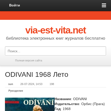
Войти
via-est-vita.net
библиотека электронных книг журналов бесплатно
Полная версия сайта
ODIVANI 1968 Лето
sun
26-07-2024, 14:53
198
Рукоделие
Название
: ODIVANI
Издательство
: Орбис (Прага)
Год
: 1968